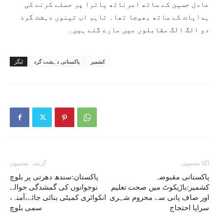
عادل حسین کے ساتھ امرناتھ یاترا پر حملے کرنے کی
ہدایات کے ساتھ بھیجا تھا۔ تاہم اب تینوں دہشت گرد
دو الگ الگ مقابلوں میں مارے گئے ہیں۔
کشمیر
پاکستانی دہشت گرد
ٹیگز
اگلا مضمون
گزشتہ مضمون
پاکستانی مقبوضہ
پاکستان:سندھ دھرتی پر بلوچ
کشمیر:باڑیکوٹ میں صحت تعلیم
نوجوانوں کی گمشدگی حوالے
اور صاف پانی سے محروم شہری
انکوائری کمیٹی بنائی جائے،آمنہ،
سراپا احتجاج
سمی بلوچ