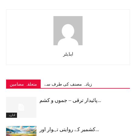
ایڈیٹر
زیادہ مصنف کی طرف سے
متعلقہ مضامین
پائیدار ترقی – جموں و کشم...
اداریہ
کشمیر کے روایتی تہوار اور...