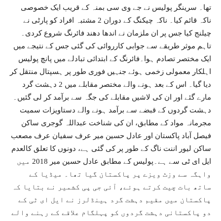
تھا۔ سرینگر پولیس نے جے وی سی بمنہ کے قریب ایک خصوصی
ناکہ قائم کیا۔ ناکہ چیکنگ کے دوران 2 مشتبہ افراد کو پارٹی نے
چیلنج کیا جس پر ان ملزمان نے اندھا دھند فائرنگ شروع کردی۔
تاہم موثر طریقے سے جوابی کارروائی کی گئی جس کے نتیجے میں
ایک مختصر تصادم ہوا۔فائرنگ کے ابتدائی تبادلے میں پانچ پولیس
اہلکار معمولی زخمی ہوئے جنہیں فوری طور پر ہسپتال منتقل کر
دیا گیا۔ اس کے بعد ہونے والے مختصر مقابلے میں 2 دہشت گرد
مارے گئے اور ان کی لاشیں مقابلے کی جگہ سے برآمد کر لی گئیں۔
دہشت گردوں کے قبضے سے برآمد ہونے والے دستاویزات سمیت
مجرمانہ مواد کے مطابق، ان کی شناخت عبداللہ گوجری ساکن
فیصل آباد پاکستان اور عادل حسین میر عرف سفیان عرف مصعب
ساکن لیور اننت ناگ کے طور پر کی گئی ہے، دونوں کا تعلق کالعدم
ایل ای ٹی سے ہے۔پولیس کے مطابق عادل حسین میر 2018 میں
واہگہ سے وزٹ ویزے پر پاکستان گیا تھا۔ میڈیا کے
ساتھ بات چیت کرتے ہوئے، آئی جی پی کشمیر نے بتایا کہ
پاکستان میں مقیم دہشت گرد ہینڈلرز نے ایل ای ٹی کے
دو پاکستانی دہشت گردوں کو پہلگام علاقے کے رہنے والے