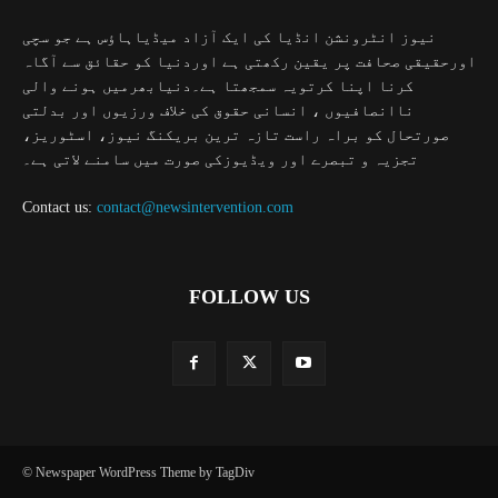
نیوز انٹرونشن انڈیا کی ایک آزاد میڈیاہاؤس ہے جو سچی
اورحقیقی صحافت پر یقین رکھتی ہے اوردنیا کو حقائق سے آگاہ
کرنا اپنا کرتویہ سمجھتا ہے۔دنیابھرمیں ہونے والی
ناانصافیوں ، انسانی حقوق کی خلاف ورزیوں اور بدلتی
صورتحال کو براہ راست تازہ ترین بریکنگ نیوز، اسٹوریز،
تجزیہ و تبصرے اور ویڈیوزکی صورت میں سامنے لاتی ہے۔
Contact us:
contact@newsintervention.com
FOLLOW US
© Newspaper WordPress Theme by TagDiv