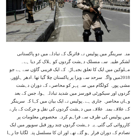
منہ سرینگر میں پولیس نے فائرنگ کے تبادلے میں دو پاکستانی
لشکر طیبہ سے منسلک دہشت گردوں کو ہلاک کر دیا ہے۔
مہلوکین میں ایک کا تعلق بجبہاڑہ کے ایک قریبی گاؤں سے ہے جو
2018میں واگہ سرحد سے ویزا پر پاکستان چلا گیا تھا۔ادھر ہاؤورہ
مشی پورہ کولگام میں سہ پہر کو محاصرے کے دوران دہشت
گردوں اور سیکورٹی فورسز میں شدید تبادلہ ہوا، جس کے بعد
وہاں محاصرہ جاری ہے۔پولیس نے ایک بیان میں کہا کہ سرینگر
کے علاقے بمنہ علاقے میں دہشت گردوں کی نقل و حرکت کے بارے
میں پولیس کی طرف سے فراہم کردہ مخصوص معلومات پر
کارروائی کی گئی۔یہ دہشت گردوں چند روز قبل سوپور میں ایک
تصادم کے دوران فرار ہو گئے تھے اور ان کا مسلسل پتہ لگایا جا رہا