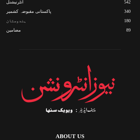
542
انٹرنیشنل
340
پاکستانی مقبوضہ کشمیر
180
ہندوستان
89
مضامین
ABOUT US