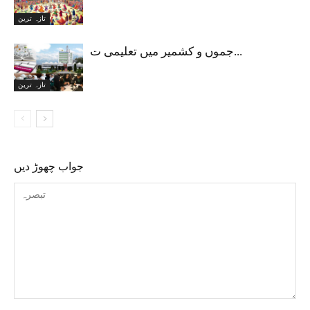
تازہ ترین
جموں و کشمیر میں تعلیمی ت...
تازہ ترین
جواب چھوڑ دیں