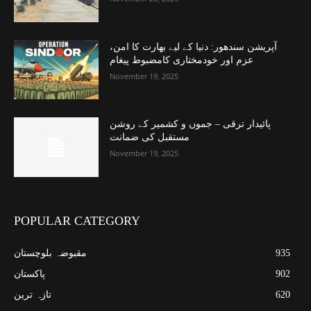
آپریشن سندھور: دنیا کے لیے بھارت کا امن،
عزم اور خودمختاری کامضبوط پیغام
November 19, 2025
پائیدار ترقی – جموں و کشمیر کے روشن
مستقبل کی ضمانت
November 19, 2025
POPULAR CATEGORY
935
مقبوضہ بلوچستان
902
پاکستان
620
تازہ ترین