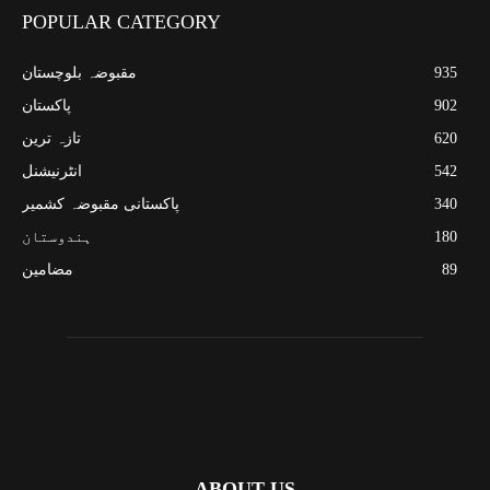
POPULAR CATEGORY
935
مقبوضہ بلوچستان
902
پاکستان
620
تازہ ترین
542
انٹرنیشنل
340
پاکستانی مقبوضہ کشمیر
180
ہندوستان
89
مضامین
ABOUT US