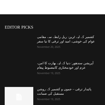
EDITOR PICKS
کشمیر کے لیے ٹرین: ریل رابطے سے مقامی
عوام کی خوشی، امید اور ترقی کا نیا سفر
November 20, 2025
آپریشن سندھور: دنیا کے لیے بھارت کا امن،
عزم اور خودمختاری کامضبوط پیغام
November 19, 2025
پائیدار ترقی – جموں و کشمیر کے روشن
مستقبل کی ضمانت
November 19, 2025