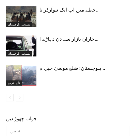
خطے میں اب ایک نیوآرڈر نا...
مقبوضہ بلوچستان
خاران بازار سے دن دہاڑے ا...
مقبوضہ بلوچستان
بلوچستان: ضلع موسیٰ خیل م...
تازہ ترین
جواب چھوڑ دیں