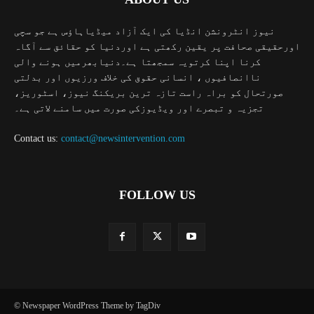
نیوز انٹرونشن انڈیا کی ایک آزاد میڈیاہاؤس ہے جو سچی
اورحقیقی صحافت پر یقین رکھتی ہے اوردنیا کو حقائق سے آگاہ
کرنا اپنا کرتویہ سمجھتا ہے۔دنیابھرمیں ہونے والی
ناانصافیوں ، انسانی حقوق کی خلاف ورزیوں اور بدلتی
صورتحال کو براہ راست تازہ ترین بریکنگ نیوز، اسٹوریز،
تجزیہ و تبصرے اور ویڈیوزکی صورت میں سامنے لاتی ہے۔
Contact us:
contact@newsintervention.com
FOLLOW US
© Newspaper WordPress Theme by TagDiv