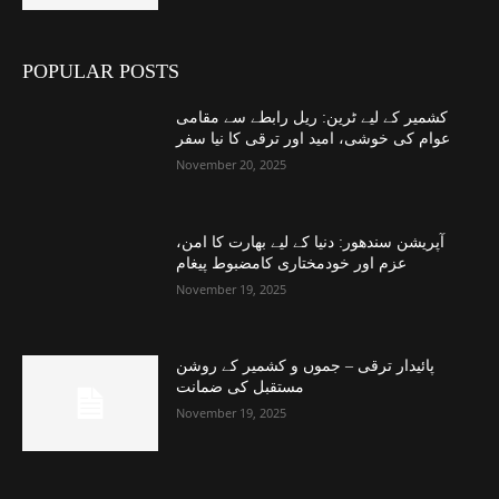
POPULAR POSTS
کشمیر کے لیے ٹرین: ریل رابطے سے مقامی
عوام کی خوشی، امید اور ترقی کا نیا سفر
November 20, 2025
آپریشن سندھور: دنیا کے لیے بھارت کا امن،
عزم اور خودمختاری کامضبوط پیغام
November 19, 2025
پائیدار ترقی – جموں و کشمیر کے روشن
مستقبل کی ضمانت
November 19, 2025