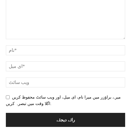
میرے براؤزر میں میرا نام، ای میل، اور ویب سائٹ محفوظ کریں
اگلا وقت میں تبصرہ کریں.