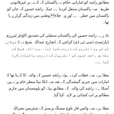
مطابق راشد کو اماراتی حکام نے پاکستان کے کہنے پر غیرقانونی
طریقہ سے پاکستان منتقل کردیا ہے جبکہ راشد حسین کے جان کو
پاکستان میں خطرہ ہے اور وہ جلاء وطنی میں زندگی گزار رہا
تھا۔
یاد رہے راشد حسین کی پاکستان منتقلی کی تصدیق کاؤنٹر ٹیررزم
ڈپارٹمنٹ (سی ٹی ڈی) کراچی کے انچارج عبداللہ شیخ نے 3 جولائی
کو ٹی وی انٹریو کے ذریعے کیا تھا۔ عبداللہ شیخ کے
مطابق راشد حسین کو انٹرپول کے ذریعے پاکستان لایا
گیا ہے۔
مظاہرے سے خطاب کرتے ہوئے راشد حسین کے والدہ کا کہنا تھا کہ
امارات میں جبری گمشدگی کے بعد سے انکا بیٹا منظر عام پر نہیں
آسکا ہے۔راشد کی والدہ کے مطابق بیٹے کو بلوچستان میں جاری
مظالم پر لب کشائی پر لاپتہ کیا گیا۔
مظاہرے سے وائس فار بلوچ مسنگ پرسنز کے چیئرمین نصراللہ