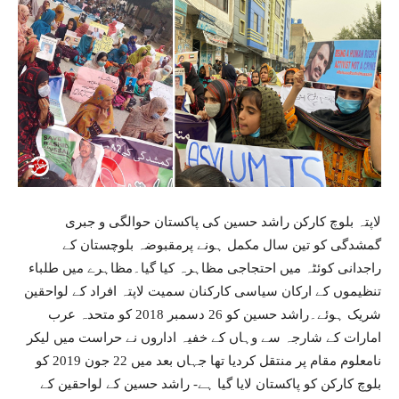
لاپتہ بلوچ کارکن راشد حسین کی پاکستان حوالگی و جبری
گمشدگی کو تین سال مکمل ہونے پرمقبوضہ بلوچستان کے
راجدانی کوئٹہ میں احتجاجی مظاہرہ کیا گیا۔مظاہرے میں طلباء
تنظیموں کے ارکان سیاسی کارکنان سمیت لاپتہ افراد کے لواحقین
شریک ہوئے۔راشد حسین کو 26 دسمبر 2018 کو متحدہ عرب
امارات کے شارجہ سے وہاں کے خفیہ اداروں نے حراست میں لیکر
نامعلوم مقام پر منتقل کردیا تھا جہاں بعد میں 22 جون 2019 کو
بلوچ کارکن کو پاکستان لایا گیا ہے- راشد حسین کے لواحقین کے