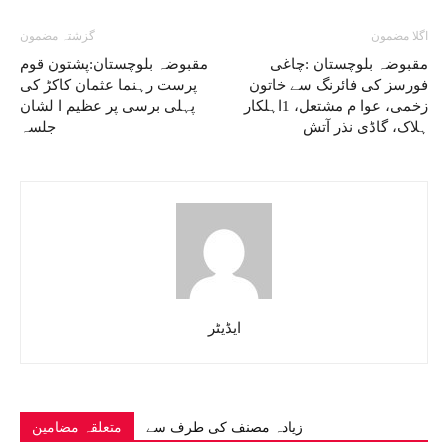
اگلا مضمون
گزشتہ مضمون
مقبوضہ بلوچستان :چاغی
مقبوضہ بلوچستان:پشتون قوم
فورسز کی فائرنگ سے خاتون
پرست رہنما عثمان کاکڑ کی
زخمی، عوا م مشتعل، 1اہلکار
پہلی برسی پر عظیم ا لشان
ہلاک، گاڈی نذر آتش
جلسہ
ایڈیٹر
زیادہ مصنف کی طرف سے
متعلقہ مضامین