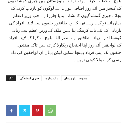
بلوچ نے خطاب کرتے ہوئے کہا کہ بلوچستان میں جبری گمشدگیوں
کے کیسز میں آئے روز اضافہ ہورہا ہے لوگوں کو بازیاب کرنے کے
بجائے جبری گمشدگیوں کا نشانہ بنایا جارہا ہے جب وزیر اعظم
یہاں آئے تو کہہ رہے تھے کہ وہ طاقتور حلقوں سے لاپتہ افراد کی
بازیابی کے لئے بات کرینگے پتا نہیں ملک کے وزیر اعظم سے زیادہ
کونسا ادارہ زیادہ طاقتور ہے۔نصر اللہ بلوچ نے کہا کہ لاپتہ افراد
کے لواحقین آئے روز اپنا احتجاج ریکارڈ کراتے ہیں تاکہ مقتدرہ
حلقوں تک اپنی فریاد پہنچا سکیں لیکن یہاں ان لواحقین کی داد
رسی کرنے والا کوئی نہیں۔
مقبوضہ بلوچستان
راشدبلوچ
جبری گمشدگی
ٹیگز