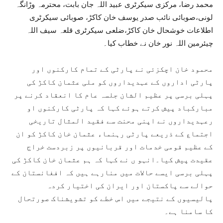
محمد رضا، مرکزی سیکرٹری عبید اللہ جان بابت، محترمہ وڑانگہ
لونی،صوبائی نائب صدر یوسف خان کاکڑ، صوبائی سیکرٹری
اطلاعات خوشحال خان کاکڑ،ضلعی سیکرٹری قلعہ سیف اللہ
چیئرمین اللہ نور خان نے خطاب کیا۔
محمود خان اچکزئی نے پارٹی کے تمام کارکنوں اور
پارٹی اداروں کے عہدیداروں کو ملی عثمان کاکڑ کی
پہلی برسی پر عظیم الشان جلسہ عام کا انعقاد کرنے پر
مبارکباد پیش کرتے ہوئے کہا کہ پارٹی کارکنوں او
رعہدیداروں نے اپنی محنت سے فقید المثال تاریخی
اجتماع کے ذریعے پارٹی رہنماء عثمان خان کاکڑ کو ان
کے عظیم قومی خدمات اور قربانیوں پر زبردست خراج
عقیدت پیش کیا۔انہو ں نے کہا کہ ہم عثمان خان کاکڑ کی
پہلی برسی ایسے حالات میں منارہے ہیں کہ افغانستان کے
حوالے سے پاکستان اور ایران کی اختیار کردہ
پالیسیوں کے نتیجے میں اس خطے کو تشویشناک صورتحال
کا سامنا ہے۔