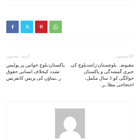
اگلا مضمون
گزشتہ مضمون
مقبوضہ بلوچستان:راشدبلوچ کی
پاکستان:بلوچ خواتین پر پولیس
جبری گمشدگی و پاکستان
تشدد کیخلاف انسانی حقوق
حوالگی کو 3 سال مکمل،
رہنماؤں کی پریس کانفرنس
احتجاجی مظاہرہ