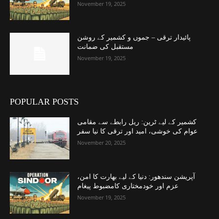
November 19, 2025
پائیدار ترقی – جموں و کشمیر کے روشن
مستقبل کی ضمانت
November 19, 2025
POPULAR POSTS
کشمیر کے لیے ٹرین: ریل رابطے سے مقامی
عوام کی خوشی، امید اور ترقی کا نیا سفر
November 20, 2025
آپریشن سندھور: دنیا کے لیے بھارت کا امن،
عزم اور خودمختاری کامضبوط پیغام
November 19, 2025