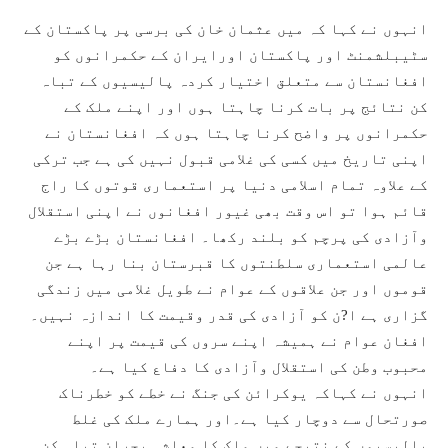
انہوں نے کہا کہ میں عثمان خان کی برسی پر پاکستان کے
سٹیبلشمنٹ اور پاکستان اورایران کے حکمرانوں کو
افغانستان سے متعلق اختیار کردہ پالیسیوں کے تباہ
کن نتائج پر بات کرنا چاہتا ہوں اور اپنے ملک کے
حکمرانوں پر واضح کرنا چاہتا ہوں کہ افغانستان نے
اپنی تاریخ میں کسی کی غلامی قبول نہیں کی ہے جب ترکی
کے علاوہ تمام اسلامی دنیا پر استعماری قوتوں کا راج
قائم ہوا تو اس وقت بھی غیور افغانوں نے اپنی استقلال
وآزادی کی پرچم کو بلند رکھا۔ افغانستان بڑے بڑے
عالمی استعماری سلطنتوں کا قبرستان بنا رہا ہے جن
قوموں اور جن علاقوں کے عوام نے طویل غلامی میں زندگی
گزاری ہے ا?ن کو آزادی کی قدر وقیمت کا اندازہ نہیں۔
افغان عوام نے ہمیشہ اپنے سروں کی قیمت پر اپنے
محبوب وطن کی استقلال وآزادی کا دفاع کیا ہے۔
انہوں نے کہاکہ یوکرائن کی جنگ نے خطے کو خطرناک
صورتحال سے دوچار کیا ہے۔اور ہمارے ملک کی غلط
پالیسیوں کے نتیجے میں ملک کا معاشی بحران تباہ کن