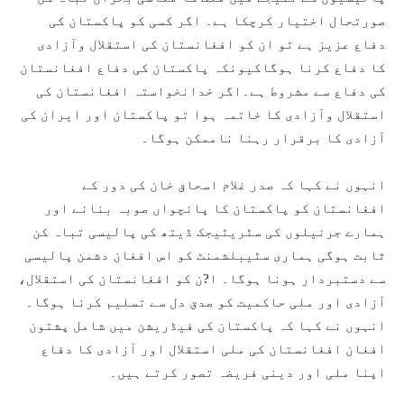
صورتحال اختیار کرچکا ہے۔ اگر کسی کو پاکستان کی
دفاع عزیز ہے تو ان کو افغانستان کی استقلال وآزادی
کا دفاع کرنا ہوگاکیونکہ پاکستان کی دفاع افغانستان
کی دفاع سے مشروط ہے۔اگر خدانخواستہ افغانستان کی
استقلال وآزادی کا خاتمہ ہوا تو پاکستان اور ایران کی
آزادی کا برقرار رہنا ناممکن ہوگا۔
انہوں نے کہا کہ صدر غلام اسحاق خان کی دور کے
افغانستان کو پاکستان کا پانچواں صوبہ بنانے اور
ہمارے جرنیلوں کی سٹریٹیجک ڈیتھ کی پالیسی تباہ کن
ثابت ہوگی ہماری سٹیبلشمنٹ کو اس افغان دشمن پالیسی
سے دستبردار ہونا ہوگا۔ ا?ن کو افغانستان کی استقلال،
آزادی اور ملی حاکمیت کو صدق دل سے تسلیم کرنا ہوگا۔
انہوں نے کہا کہ پاکستان کی فیڈریشن میں شامل پشتون
افغان افغانستان کی ملی استقلال اور آزادی کا دفاع
اپنا ملی اور دینی فریضہ تصور کرتے ہیں۔