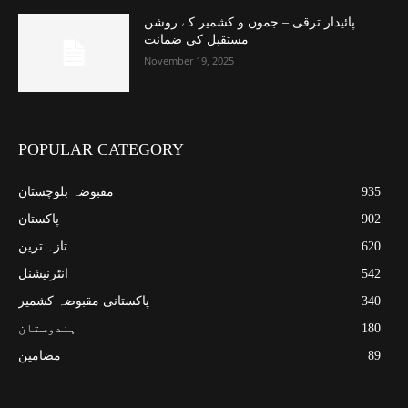
پائیدار ترقی – جموں و کشمیر کے روشن
مستقبل کی ضمانت
November 19, 2025
POPULAR CATEGORY
935
مقبوضہ بلوچستان
902
پاکستان
620
تازہ ترین
542
انٹرنیشنل
340
پاکستانی مقبوضہ کشمیر
180
ہندوستان
89
مضامین