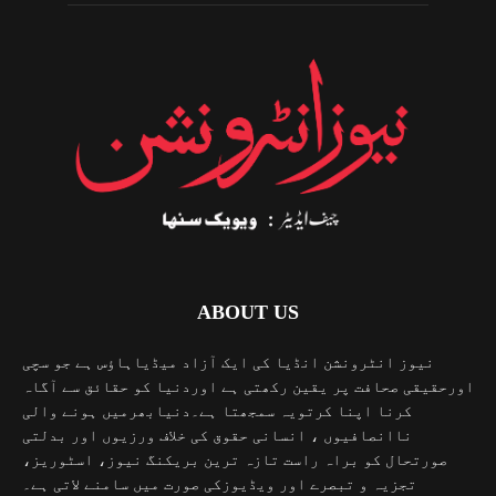
ABOUT US
نیوز انٹرونشن انڈیا کی ایک آزاد میڈیاہاؤس ہے جو سچی
اورحقیقی صحافت پر یقین رکھتی ہے اوردنیا کو حقائق سے آگاہ
کرنا اپنا کرتویہ سمجھتا ہے۔دنیابھرمیں ہونے والی
ناانصافیوں ، انسانی حقوق کی خلاف ورزیوں اور بدلتی
صورتحال کو براہ راست تازہ ترین بریکنگ نیوز، اسٹوریز،
تجزیہ و تبصرے اور ویڈیوزکی صورت میں سامنے لاتی ہے۔