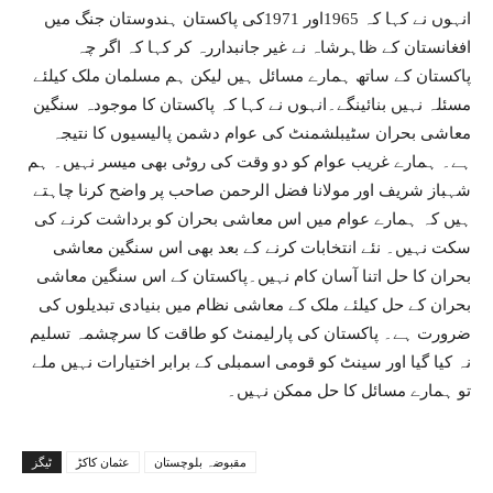
انہوں نے کہا کہ 1965اور 1971کی پاکستان ہندوستان جنگ میں
افغانستان کے ظاہرشاہ نے غیر جانبداررہ کر کہا کہ اگر چہ
پاکستان کے ساتھ ہمارے مسائل ہیں لیکن ہم مسلمان ملک کیلئے
مسئلہ نہیں بنائینگے۔انہوں نے کہا کہ پاکستان کا موجودہ سنگین
معاشی بحران سٹیبلشمنٹ کی عوام دشمن پالیسیوں کا نتیجہ
ہے۔ ہمارے غریب عوام کو دو وقت کی روٹی بھی میسر نہیں۔ ہم
شہباز شریف اور مولانا فضل الرحمن صاحب پر واضح کرنا چاہتے
ہیں کہ ہمارے عوام میں اس معاشی بحران کو برداشت کرنے کی
سکت نہیں۔ نئے انتخابات کرنے کے بعد بھی اس سنگین معاشی
بحران کا حل اتنا آسان کام نہیں۔پاکستان کے اس سنگین معاشی
بحران کے حل کیلئے ملک کے معاشی نظام میں بنیادی تبدیلوں کی
ضرورت ہے۔ پاکستان کی پارلیمنٹ کو طاقت کا سرچشمہ تسلیم
نہ کیا گیا اور سینٹ کو قومی اسمبلی کے برابر اختیارات نہیں ملے
تو ہمارے مسائل کا حل ممکن نہیں۔
مقبوضہ بلوچستان
عثمان کاکڑ
ٹیگز