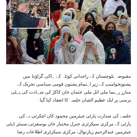
مقبوضہ بلوچستان کے راجدانی کوئٹہ کے ہاکی گراؤنڈ میں
پشتونخوامیپ کے زیر اہتمام پشتون قومی سیاسی تحریک کے
مبارز رہنما ملی اتل ملی عثمان خان کاکڑ کی شہادت کی پہلی
برسی پر ایک عظیم الشان جلسہ کا انعقاد کیا گیا۔
جلسے کی صدارت پارٹی چیئرمین محمود کان اچکزئی نے کی۔
پارٹی کے مرکزی سیکرٹری جنرل مختیار خان یوسفزئی،سینئر ڈپٹی
چیئرمین عبدالرحیم زیارتوال، مرکزی سیکرٹری اطلاعات رضا