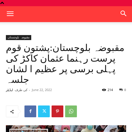
مقبوضہ بلوچستان
مقبوضہ بلوچستان:پشتون قوم
پرست رہنما عثمان کاکڑ کی
پہلی برسی پر عظیم ا لشان
جلسہ
214
June 22, 2022
-
کی طرف
0
ایڈیٹر