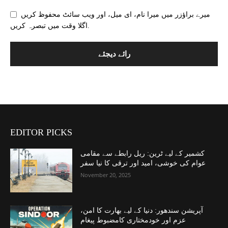
میرے براؤزر میں میرا نام، ای میل، اور ویب سائٹ محفوظ کریں
اگلا وقت میں تبصرہ کریں.
EDITOR PICKS
کشمیر کے لیے ٹرین: ریل رابطے سے مقامی
عوام کی خوشی، امید اور ترقی کا نیا سفر
November 20, 2025
آپریشن سندھور: دنیا کے لیے بھارت کا امن،
عزم اور خودمختاری کامضبوط پیغام