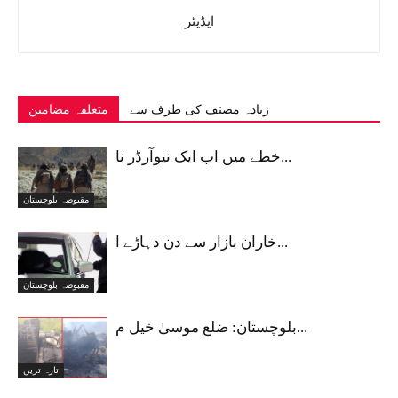
ایڈیٹر
زیادہ مصنف کی طرف سے
متعلقہ مضامین
خطے میں اب ایک نیوآرڈر نا...
مقبوضہ بلوچستان
خاران بازار سے دن دہاڑے ا...
مقبوضہ بلوچستان
بلوچستان: ضلع موسیٰ خیل م...
تازہ ترین