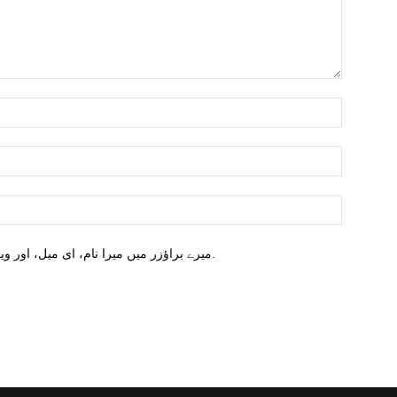
میرے براؤزر میں میرا نام، ای میل، اور ویب سائٹ محفوظ کریں اگلا وقت میں تبصرہ کریں.