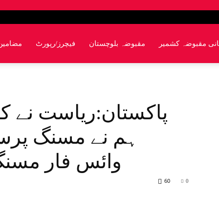
انی مقبوضہ کشمیر
مقبوضہ بلوچستان
فیچرز/رپورٹ
مضامین
پاکستان:ریاست نے کھ
ہم نے مسنگ پرسن
وائس فار مسنگ
60
0