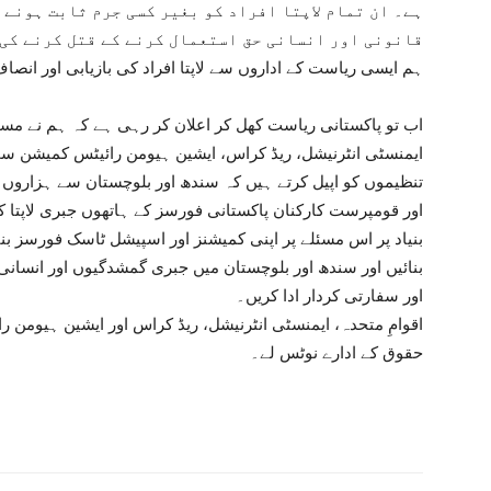
ہے۔ ان تمام لاپتا افراد کو بغیر کسی جرم ثابت ہونے 
قانونی اور انسانی حق استعمال کرنے کے قتل کرنے کی د
ہم ایسی ریاست کے اداروں سے لاپتا افراد کی بازیابی اور انصاف
اب تو پاکستانی ریاست کھل کر اعلان کر رہی ہے کہ ہم نے مسنگ
ایمنسٹی انٹرنیشل، ریڈ کراس، ایشین ہیومن رائیٹس کمیشن سم
تنظیموں کو اپیل کرتے ہیں کہ سندھ اور بلوچستان سے ہزارو
اور قومپرست کارکنان پاکستانی فورسز کے ہاتھوں جبری لاپتا ک
بنیاد پر اس مسئلے پر اپنی کمیشنز اور اسپیشل ٹاسک فورسز بن
بنائیں اور سندھ اور بلوچستان میں جبری گمشدگیوں اور انسانی
اور سفارتی کردار ادا کریں۔
اقوامِ متحدہ، ایمنسٹی انٹرنیشل، ریڈ کراس اور ایشین ہیومن 
حقوق کے ادارے نوٹس لے۔