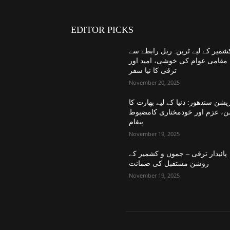
EDITOR PICKS
شمیر کے لیے ٹرین: ریل رابطے سے
مقامی عوام کی خوشی، امید اور
ترقی کا نیا سفر
November 20, 2025
یشن سندھور: دنیا کے لیے بھارت کا
ن، عزم اور خودمختاری کامضبوط
پیغام
November 19, 2025
پائیدار ترقی – جموں و کشمیر کے
روشن مستقبل کی ضمانت
November 19, 2025