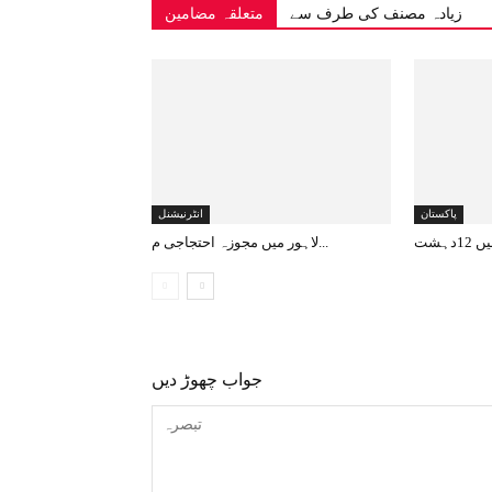
زیادہ مصنف کی طرف سے
متعلقہ مضامین
پاکستان
انٹرنیشنل
لاہور میں مجوزہ احتجاجی م...
جواب چھوڑ دیں