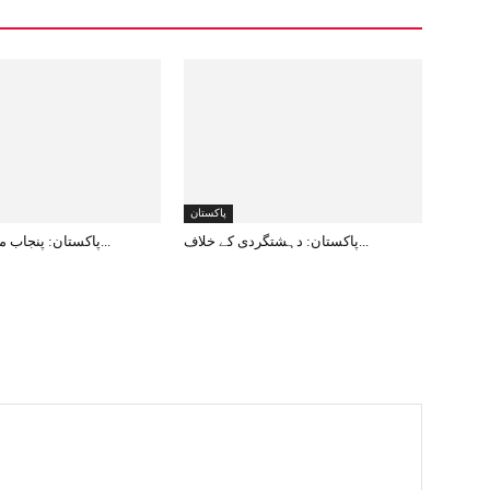
پاکستان
پاکستان: دہشتگردی کے خلاف...
پاکستان: پنجاب میں 12دہشت...