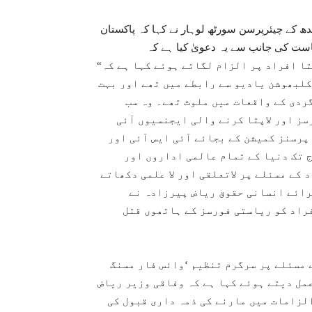
 کے چیئرپرسن سورٹھ لوہار نے کہا کہ پاکستان
یاست کی جانب سے یہ دعویٰ کیا ہے کہ
“بہت سارے مسنگ پرسنز قتل کیئے جا چکے ہیں۔ اس نے لاپتا افراد پر الزام لگاتے ہوئے کہا ہے کہ
کلبھوشن یادیو سے رابطے میں تھے اور بہت
ردی کے واقعات میں ملوث تھے۔ وہ سب
سز اور لاپتا کرنے والی ایجنسیوں آئی
 پرسنز کمیشن کے بجائے آئی ایس آئی اور
 تک دنیا کے تمام عالمی اداروں اور
کے مسئلے پر لاتعلقی اور لا علمی دکھاتے
رائے انسانی حقوق ریاض پیرزادہ نے
فراد کو ریاستی فورسز کے ہاتھوں قتل
 مسئلے پر سرگرم تنظیم ‘وائس فار مسنگ
مل دیتے ہوئے کہا ہے کہ وفاقی وزیر ریاض
الزامات میں مارنے کی ذمہ داری قبول کی