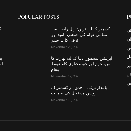
POPULAR POSTS
P
کشمیر کے لیے ٹرین: ریل رابطے سے
ک
ان
مقامی عوام کی خوشی، امید اور
ان
ترقی کا نیا سفر
November 20, 2025
ین
نل
آپریشن سندھور: دنیا کے لیے بھارت کا
آپر
امن، عزم اور خودمختاری کامضبوط
ام
یر
پیغام
ن
November 19, 2025
ن
پائیدار ترقی – جموں و کشمیر کے
روشن مستقبل کی ضمانت
November 19, 2025