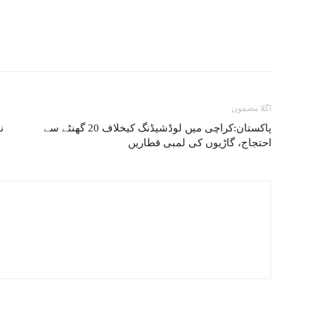
اگلا مضمون
پاکستان:کراچی میں لوڈشیڈنگ کیخلاف 20 گھنٹے سے
ن
احتجاج، گاڑیوں کی لمبی قطاریں