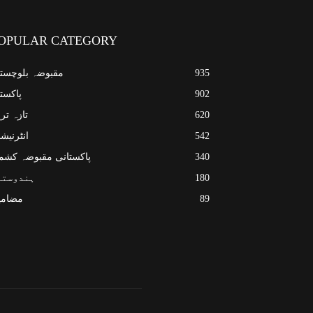
OPULAR CATEGORY
935
مقبوضہ بلوچست
902
پاکست
620
تازہ تر
542
انٹرنیش
340
پاکستانی مقبوضہ کشم
180
ہندوستا
89
مضامی