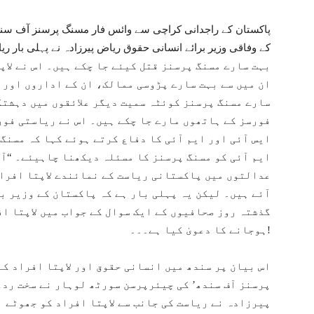
پاکستان کے راجدانی کراچی سے وائس فار مسنگ پرسنز آف سندھ
کے وفاقی وزیر برائے انسانی حقوق ریاض پیرزادہ نے پہلی بار ر
ان میں سے بہت سارے پڑوسی ممالک، ان کے اداروں اور 
سارے مسنگ پرسنز کوئٹہ سمیت دیگر علائقوں میں دہشتگ
فورسز کے ہاتھوں مارے جا چکے ہیں۔ اس نے ریاستی فور
ایس آئی اور ایم آئی کا دفاع کرتے ہوئے کہا کہ مسنگ
ایم آئی کو مسنگ پرسنز کا مسئلہ دیکھنا چاہیئے۔ “آج
عدالتوں میں پاکستانی ریاست کے نمائندے لاپتا افراد 
آئے ہیں۔ لیکن یہ پہلی بار ہے کہ پاکستان کے وزیر ب
گذشتہ روز صحافیوں کے ایک سوال کے جواب میں لاپتا ا
ہوجانے کا دعویٰ کیا ہے۔۔۔!
اس بیان پر سندھ میں انسانی حقوق اور لاپتا افراد کے
پرسنز آف سندھ’ کی چیئرپرسن سورٹھ لوہار نے سخت ردع
پیرزادہ نے ریاست کی جانب سے لاپتا افراد کو جھوٹے 