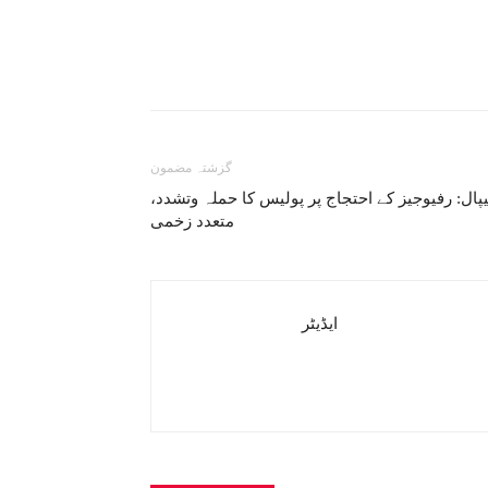
گزشتہ مضمون
یپال: رفیوجیز کے احتجاج پر پولیس کا حملہ وتشدد،
متعدد زخمی
ایڈیٹر