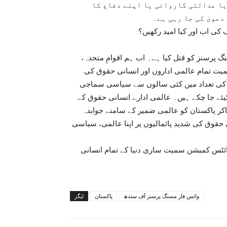
یا عدالتی کاروائی یا اپنے دفاع کا
عویٰ کی جا رہی ہے۔
 کی اب اور کیا امید رکھیں؟
 پرسنز کو قتل کیا ہے۔ اب ہم اقوامِ متحدہ،
یت تمام عالمی اداروں اور انسانی حقوق کی
ں کی تعداد میں کئی سالوں سے سیاسی سماجی
یئے جا چکے ہیں۔ عالمی ادارے انسانی حقوق کے
اکر پاکستان کو عالمی ضمیر کے سامنے جوابدہ
 حقوق کی شدید پائمالیوں پر اپنا عالمی، سیاسی
رائٹس کمیشن سمیت ساری دنیا کے تمام انسانی
وائس فار مسنگ پرسنز آف سندھ
پاکستان
ٹیگز