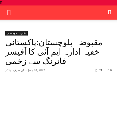
مقبوضہ بلوچستان
مقبوضہ بلوچستان:پاکستانی
خفیہ ادارہ ایم آئی کا آفیسر
فائرنگ سے زخمی
89
July 24, 2022
-
کی طرف
0
ایڈیٹر