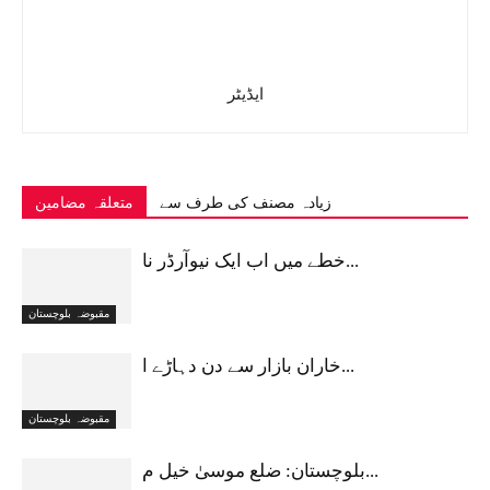
ایڈیٹر
زیادہ مصنف کی طرف سے
متعلقہ مضامین
خطے میں اب ایک نیوآرڈر نا...
مقبوضہ بلوچستان
خاران بازار سے دن دہاڑے ا...
مقبوضہ بلوچستان
بلوچستان: ضلع موسیٰ خیل م...