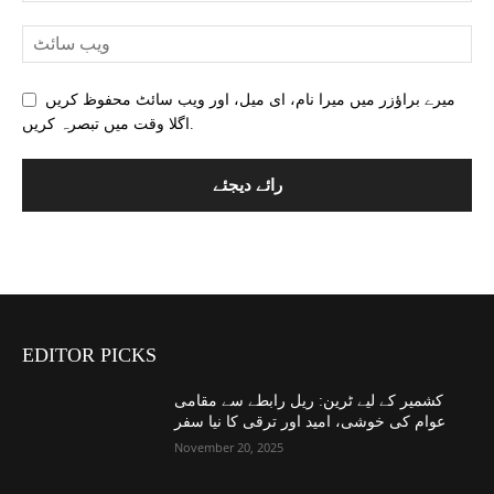
میرے براؤزر میں میرا نام، ای میل، اور ویب سائٹ محفوظ کریں
اگلا وقت میں تبصرہ کریں.
EDITOR PICKS
کشمیر کے لیے ٹرین: ریل رابطے سے مقامی
عوام کی خوشی، امید اور ترقی کا نیا سفر
November 20, 2025