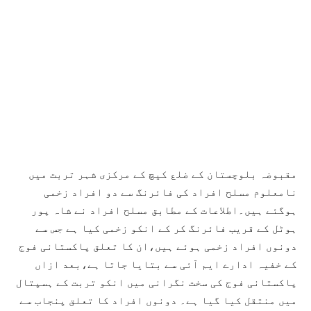
مقبوضہ بلوچستان کے ضلع کیچ کے مرکزی شہر تربت میں
نامعلوم مسلح افراد کی فائرنگ سے دو افراد زخمی
ہوگئے ہیں۔اطلاعات کے مطابق مسلح افراد نے شاہ پور
ہوٹل کے قریب فائرنگ کر کے انکو زخمی کیا ہے جس سے
دونوں افراد زخمی ہوئے ہیں،ان کا تعلق پاکستانی فوج
کے خفیہ ادارے ایم آئی سے بتایا جاتا ہے،بعد ازاں
پاکستانی فوج کی سخت نگرانی میں انکو تربت کے ہسپتال
میں منتقل کیا گیا ہے۔ دونوں افراد کا تعلق پنجاب سے