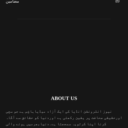
89
مضامین
ABOUT US
نیوز انٹرونشن انڈیا کی ایک آزاد میڈیاہاؤس ہے جو سچی
اورحقیقی صحافت پر یقین رکھتی ہے اوردنیا کو حقائق سے آگاہ
کرنا اپنا کرتویہ سمجھتا ہے۔دنیابھرمیں ہونے والی