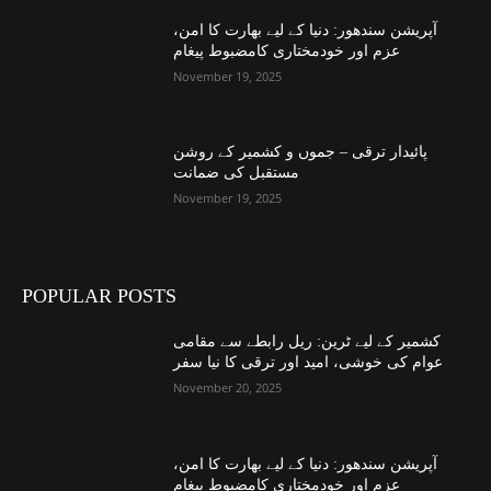
آپریشن سندھور: دنیا کے لیے بھارت کا امن،
عزم اور خودمختاری کامضبوط پیغام
November 19, 2025
پائیدار ترقی – جموں و کشمیر کے روشن
مستقبل کی ضمانت
November 19, 2025
POPULAR POSTS
کشمیر کے لیے ٹرین: ریل رابطے سے مقامی
عوام کی خوشی، امید اور ترقی کا نیا سفر
November 20, 2025
آپریشن سندھور: دنیا کے لیے بھارت کا امن،
عزم اور خودمختاری کامضبوط پیغام