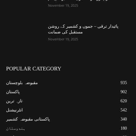
November 19, 2025
پائیدار ترقی – جموں و کشمیر کے روشن
مستقبل کی ضمانت
November 19, 2025
POPULAR CATEGORY
935
مقبوضہ بلوچستان
902
پاکستان
620
تازہ ترین
542
انٹرنیشنل
340
پاکستانی مقبوضہ کشمیر
180
ہندوستان