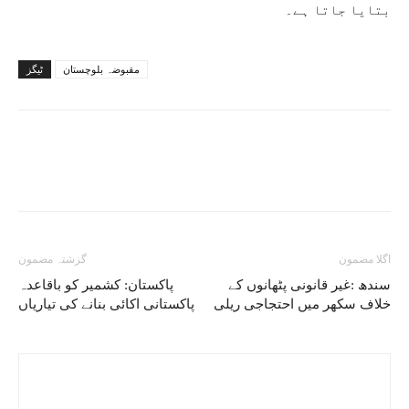
بتایا جاتا ہے۔
مقبوضہ بلوچستان
ٹیگز
اگلا مضمون
گزشتہ مضمون
سندھ :غیر قانونی پٹھانوں کے
پاکستان: کشمیر کو باقاعدہ
خلاف سکھر میں احتجاجی ریلی
پاکستانی اکائی بنانے کی تیاریاں