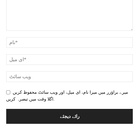
میرے براؤزر میں میرا نام، ای میل، اور ویب سائٹ محفوظ کریں
اگلا وقت میں تبصرہ کریں.