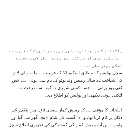
پاکستان کے راجدانی کراچی میں صفورا چوک کے قریب سے
ایک ہندو نوجوان کی گلے میں پھندا لگی لاش درخت سے
لٹکی ہوئی ملی ہے۔
سچل پولیس کے مطابق اسکیم 33 کے قریب سے ملنے والی لاش
کی شناخت 22 سالہ رمیش ولد بوٹو کے نام سے ہوئی ہے، لاش
کئی روز پرانی ہے جسے کسی شہری نے گھنے سے درخت سے
لٹکتی ہوئی دیکھی اور پولیس کو اطلاع دی۔
اہلخانہ کا مؤقف ہے کہ رمیش کمار سعدی ٹاؤن میں پنکچر کی
دکان پر کام کرتا تھا، وہ 5 اگست کی شام 6 بجے گھر سے گیا اور
واپس نہیں آیا، رمیش کمار کی گمشدگی کی تحریری اطلاع سچل