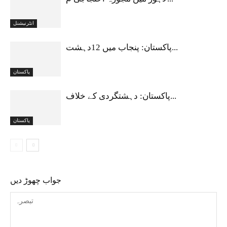
انٹرنیشنل
پاکستان: پنجاب میں 12دہشت...
پاکستان
پاکستان: دہشتگردی کے خلاف...
پاکستان
جواب چھوڑ دیں