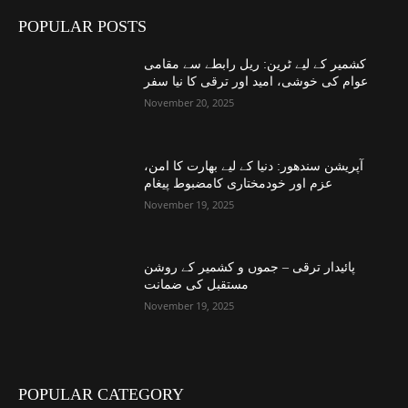
POPULAR POSTS
کشمیر کے لیے ٹرین: ریل رابطے سے مقامی
عوام کی خوشی، امید اور ترقی کا نیا سفر
November 20, 2025
آپریشن سندھور: دنیا کے لیے بھارت کا امن،
عزم اور خودمختاری کامضبوط پیغام
November 19, 2025
پائیدار ترقی – جموں و کشمیر کے روشن
مستقبل کی ضمانت
November 19, 2025
POPULAR CATEGORY