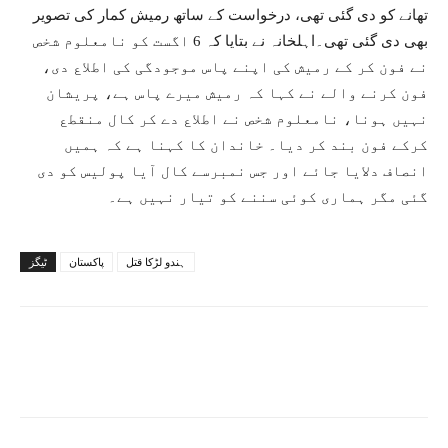
تھانے کو دی گئی تھی، درخواست کے ساتھ رمیش کمار کی تصویر
بھی دی گئی تھی۔اہلخانہ نے بتایا کہ 6 اگست کو نامعلوم شخص
نے فون کر کے رمیش کی اپنے پاس موجودگی کی اطلاع دی،
فون کرنے والے نے کہا کہ رمیش میرے پاس ہے، پریشان
نہیں ہونا، نامعلوم شخص نے اطلاع دے کر کال منقطع
کرکے فون بند کر دیا۔ خاندان کا کہنا ہے کہ ہمیں
انصاف دلایا جائے اور جس نمبرسے کال آیا پولیس کو دی
گئی مگر ہماری کوئی سننے کو تیار نہیں ہے۔
ہندو لڑکا قتل
پاکستان
ٹیگز