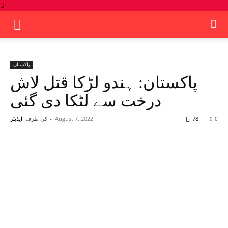
پاکستان
پاکستان: ہندو لڑکا قتل لاش
درخت سے لٹکا دی گئی
78
August 7, 2022
-
کی طرف
0
ایڈیٹر