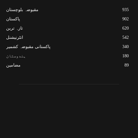
935
مقبوضہ بلوچستان
902
پاکستان
620
تازہ ترین
542
انٹرنیشنل
340
پاکستانی مقبوضہ کشمیر
180
ہندوستان
89
مضامین