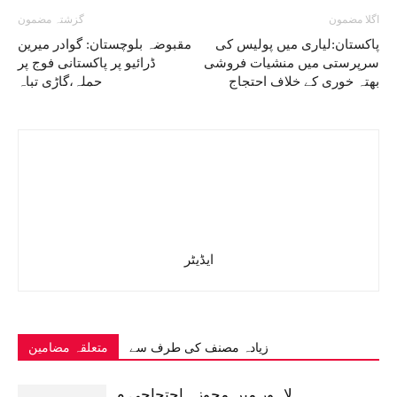
اگلا مضمون
گزشتہ مضمون
پاکستان:لیاری میں پولیس کی
مقبوضہ بلوچستان: گوادر میرین
سرپرستی میں منشیات فروشی
ڈرائیو پر پاکستانی فوج پر
بھتہ خوری کے خلاف احتجاج
حملہ،گاڑی تباہ
ایڈیٹر
زیادہ مصنف کی طرف سے
متعلقہ مضامین
لاہور میں مجوزہ احتجاجی م...