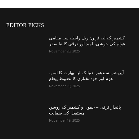
EDITOR PICKS
کشمیر کے لیے ٹرین: ریل رابطے سے مقامی
عوام کی خوشی، امید اور ترقی کا نیا سفر
November 20, 2025
آپریشن سندھور: دنیا کے لیے بھارت کا امن،
عزم اور خودمختاری کامضبوط پیغام
November 19, 2025
پائیدار ترقی – جموں و کشمیر کے روشن
مستقبل کی ضمانت
November 19, 2025