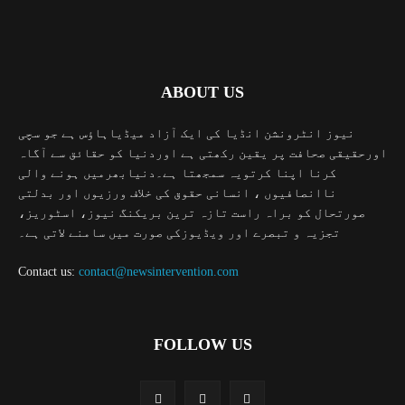
ABOUT US
نیوز انٹرونشن انڈیا کی ایک آزاد میڈیاہاؤس ہے جو سچی
اورحقیقی صحافت پر یقین رکھتی ہے اوردنیا کو حقائق سے آگاہ
کرنا اپنا کرتویہ سمجھتا ہے۔دنیابھرمیں ہونے والی
ناانصافیوں ، انسانی حقوق کی خلاف ورزیوں اور بدلتی
صورتحال کو براہ راست تازہ ترین بریکنگ نیوز، اسٹوریز،
تجزیہ و تبصرے اور ویڈیوزکی صورت میں سامنے لاتی ہے۔
Contact us:
contact@newsintervention.com
FOLLOW US