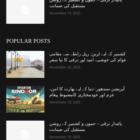
مستقبل کی ضمانت
November 19, 2025
POPULAR POSTS
کشمیر کے لیے ٹرین: ریل رابطے سے مقامی
عوام کی خوشی، امید اور ترقی کا نیا سفر
November 20, 2025
آپریشن سندھور: دنیا کے لیے بھارت کا امن،
عزم اور خودمختاری کامضبوط پیغام
November 19, 2025
پائیدار ترقی – جموں و کشمیر کے روشن
مستقبل کی ضمانت
November 19, 2025