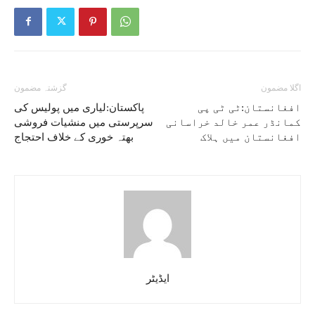
اگلا مضمون
گزشتہ مضمون
افغانستان:ٹی ٹی پی
پاکستان:لیاری میں پولیس کی
کمانڈر عمر خالد خراسانی
سرپرستی میں منشیات فروشی
افغانستان میں ہلاک
بھتہ خوری کے خلاف احتجاج
ایڈیٹر