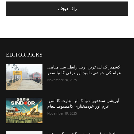
EDITOR PICKS
کشمیر کے لیے ٹرین: ریل رابطے سے مقامی
عوام کی خوشی، امید اور ترقی کا نیا سفر
November 20, 2025
آپریشن سندھور: دنیا کے لیے بھارت کا امن،
عزم اور خودمختاری کامضبوط پیغام
November 19, 2025
پائیدار ترقی – جموں و کشمیر کے روشن