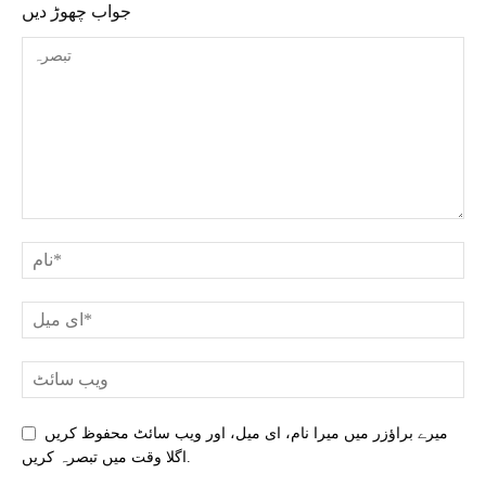
جواب چھوڑ دیں
میرے براؤزر میں میرا نام، ای میل، اور ویب سائٹ محفوظ کریں
اگلا وقت میں تبصرہ کریں.