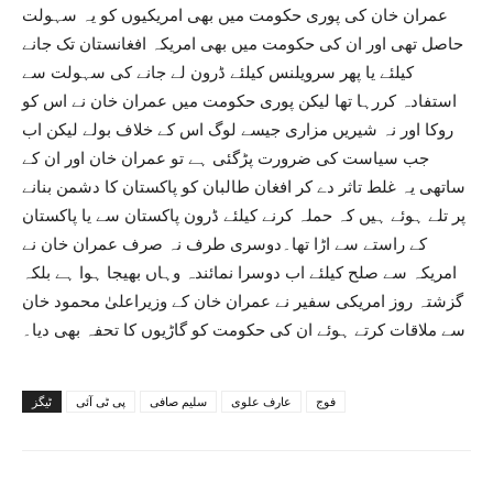
عمران خان کی پوری حکومت میں بھی امریکیوں کو یہ سہولت
حاصل تھی اور ان کی حکومت میں بھی امریکہ افغانستان تک جانے
کیلئے یا پھر سرویلنس کیلئے ڈرون لے جانے کی سہولت سے
استفادہ کررہا تھا لیکن پوری حکومت میں عمران خان نے اس کو
روکا اور نہ شیریں مزاری جیسے لوگ اس کے خلاف بولے لیکن اب
جب سیاست کی ضرورت پڑگئی ہے تو عمران خان اور ان کے
ساتھی یہ غلط تاثر دے کر افغان طالبان کو پاکستان کا دشمن بنانے
پر تلے ہوئے ہیں کہ حملہ کرنے کیلئے ڈرون پاکستان سے یا پاکستان
کے راستے سے اڑا تھا۔دوسری طرف نہ صرف عمران خان نے
امریکہ سے صلح کیلئے اب دوسرا نمائندہ وہاں بھیجا ہوا ہے بلکہ
گزشتہ روز امریکی سفیر نے عمران خان کے وزیراعلیٰ محمود خان
سے ملاقات کرتے ہوئے ان کی حکومت کو گاڑیوں کا تحفہ بھی دیا۔
فوج
عارف علوی
سلیم صافی
پی ٹی آئی
ٹیگز