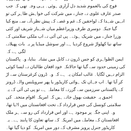
فوج کی بالعموم شدید دل آزاری ہوئی۔ یہی وجہ تھی کہ جب
صدر عارف علوی نے جنازے میں شرکت کی خواہش ظاہر کی تو
انہیں شہدا کے لواحقین کے غم و غصے کے پیش نظر،آنے سے منع کیا
گیا جبکہ دوسری طرف وزیراعظم میاں شہباز شریف اور کئی
وزرا جنازے میں شریک ہوئے۔ پی ٹی آئی نے اب ملکی سلامتی کے
ساتھ نیا کھلواڑ شروع کردیا ہے اور سوشل میڈیا پر یہ بات پھیلانے
لگی ہے کہ
ایمن الظواہری کو جس ڈرون نے کابل میں نشانہ بنایا، وہ پاکستان
کی زمینی حدود سے گیا تھا حالانکہ خود افغان طالبان نے ایسا کوئی
الزام نہیں لگایا۔ غالب امکان یہ ہے کہ وہ ڈرون کرغزستان سے اڑ
کر آیا تھا۔ اب جہاں تک ہوائی کاریڈور یا پھر سرویلنس والے ڈرونز
کے پاکستانی سرزمین سے گزرنے کا معاملہ ہے تو پی ٹی آئی کے یہ
احمق یہ حقیقت بھول جاتے ہیں کہ امریکہ اقوام متحدہ کی
سلامتی کونسل کی جس قرارداد کے تحت افغانستان میں ا?یا تھا،
وہ اپنی جگہ پر موجود ہے اور اس قرارداد کی رو سے ہر ملک
افغانستان کے معاملے میں امریکہ کے ساتھ تعاون کا پابند ہے۔ یہ
کاریڈور جنرل پرویز مشرف کے دور میں امریکہ کو دیا گیا تھا۔