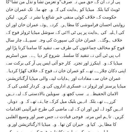
پی آر نے ان کے حق میں نہ صرف”و تعزمن تشا و تذل من تشا“کا
ٹویٹ کیا بلکہ میڈیا کو ہدایت کی کہ وہ چھ ماہ تک عمران خان
حکومت کے خلاف کوئی منفی خبر شائع یا نشر نہ کریں۔ لیکن
روایتی احسان فراموشی کا مظاہرہ کرتے ہوئے عمران خان اور ان
کی اہلیہ کی ہدایت پر پی ٹی ا?ئی کے سوشل میڈیا ٹرولز فوج کے
خلاف ہوگئے۔ عمران خان کی سپورٹ کی وجہ سیپہلے چار سال
فوج کو مخالف جماعتوں کی طرف سے تنقید کا سامنا کرنا پڑا اور
اب پی ٹی آئی نے تنقید کا سلسلہ شروع کر دیا ہے۔ مین اسٹریم
میڈیا کے وہ اینکرز اور تجزیہ کار جو آئی ایس پی آر کی برکت سے
اپنی دکان چلارہے تھے، کو عمران خان نے فوج کے خلاف کھڑا کردیا۔
عمران خان سے مفادات اور ہدایات لینے والی میڈیا آرگنائزیشنز،
میڈیا پرسنز اور ٹرولز نے عسکری اداروں کی وہ کردار کشی کی کہ
الامان الحفیظ۔ یہ سب کچھ وہ سویلین بالادستی کے لیے نہیں
کررہے تھے بلکہ انہیں بلیک میل کرکے چاہتے تھے کہ وہ دوبارہ
انہیں گود لے لیں اور ان کے لیے ماضی کی طرح غیرآئینی اقدامات
کریں۔ تاہم اس مرتبہ فوجی قیادت نے جس صبر اور وسیع القلبی
کا مظاہرہ کیا وہ حیران کن تھا۔ وہ میڈیا ا?رگنائزیشن اور وہ
میڈیا پرسن جن کی ساری دکانداری فوج کی سرپرستی کی