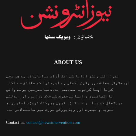
ABOUT US
نیوز انٹرونشن انڈیا کی ایک آزاد میڈیاہاؤس ہے جو سچی
اورحقیقی صحافت پر یقین رکھتی ہے اوردنیا کو حقائق سے آگاہ
کرنا اپنا کرتویہ سمجھتا ہے۔دنیابھرمیں ہونے والی
ناانصافیوں ، انسانی حقوق کی خلاف ورزیوں اور بدلتی
صورتحال کو براہ راست تازہ ترین بریکنگ نیوز، اسٹوریز،
تجزیہ و تبصرے اور ویڈیوزکی صورت میں سامنے لاتی ہے۔
Contact us:
contact@newsintervention.com