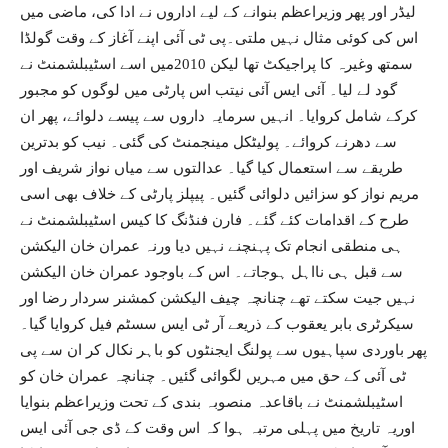
لیڈر اور پھر وزیراعظم بنوانے کے لیے اداروں نے ادا کی، ماضی میں
اس کی کوئی مثال نہیں ملتی۔پی ٹی آئی اپنے آغاز کے وقت گولڈا
سمتھ وغیرہ کا پراجیکٹ تھا لیکن 2010میں اسے اسٹیبلشمنٹ نے
گود لے لیا۔ آئی ایس آئی نیتب اس پارٹی میں لوگوں کو مجبور
کرکے شامل کروایا۔ انہیں سرمایہ داروں سے پیسے دلوائے، پھر ان
سے دھرنے کروائے۔ پولیٹکل مینجمنٹ کی گئی۔ نیب کو بدترین
طریقے سے استعمال کیا گیا۔ عدالتوں سے میاں نواز شریف اور
مریم نواز کو سزائیں دلوائی گئیں۔ پیپلز پارٹی کے خلاف بھی اسی
طرح کے اقدامات کئے گئے۔ فارن فنڈنگ کا کیس اسٹیبلشمنٹ نے
ہی منطقی انجام تک پہنچنے نہیں دیا ورنہ عمران خان الیکشن
سے قبل ہی نااہل ہوجاتے۔ اس کے باوجود عمران خان الیکشن
نہیں جیت سکتے تھے چنانچہ چیف الیکشن کمشنر سردار رضا اور
سیکرٹری بابر یعقوب کے ذریعے آر ٹی ایس سسٹم فیل کروایا گیا۔
پھر باوردی سپاہیوں سے پولنگ ایجنٹوں کو باہر نکال کر ان سے پی
ٹی آئی کے حق میں مہریں لگوائی گئیں۔ چنانچہ عمران خان کو
اسٹیبلشمنٹ نے باقاعدہ منصوبہ بندی کے تحت وزیراعظم بنوایا
اوریہ تاریخ میں پہلی مرتبہ ہوا کہ اس وقت کے ڈی جی آئی ایس