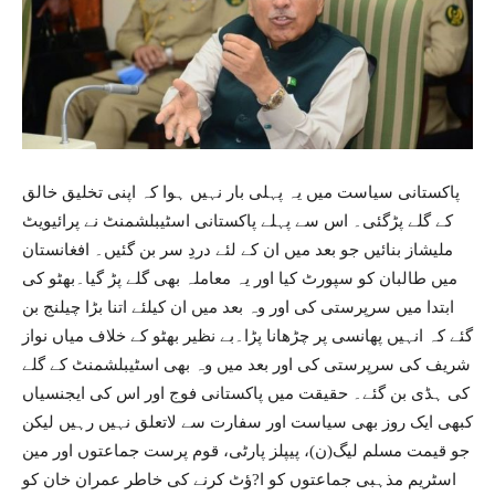
پاکستانی سیاست میں یہ پہلی بار نہیں ہوا کہ اپنی تخلیق خالق
کے گلے پڑگئی۔ اس سے پہلے پاکستانی اسٹیبلشمنٹ نے پرائیویٹ
ملیشاز بنائیں جو بعد میں ان کے لئے دردِ سر بن گئیں۔ افغانستان
میں طالبان کو سپورٹ کیا اور یہ معاملہ بھی گلے پڑ گیا۔بھٹو کی
ابتدا میں سرپرستی کی اور وہ بعد میں ان کیلئے اتنا بڑا چیلنج بن
گئے کہ انہیں پھانسی پر چڑھانا پڑا۔بے نظیر بھٹو کے خلاف میاں نواز
شریف کی سرپرستی کی اور بعد میں وہ بھی اسٹیبلشمنٹ کے گلے
کی ہڈی بن گئے۔ حقیقت میں پاکستانی فوج اور اس کی ایجنسیاں
کبھی ایک روز بھی سیاست اور سفارت سے لاتعلق نہیں رہیں لیکن
جو قیمت مسلم لیگ(ن)، پیپلز پارٹی، قوم پرست جماعتوں اور مین
اسٹریم مذہبی جماعتوں کو ا?ؤٹ کرنے کی خاطر عمران خان کو