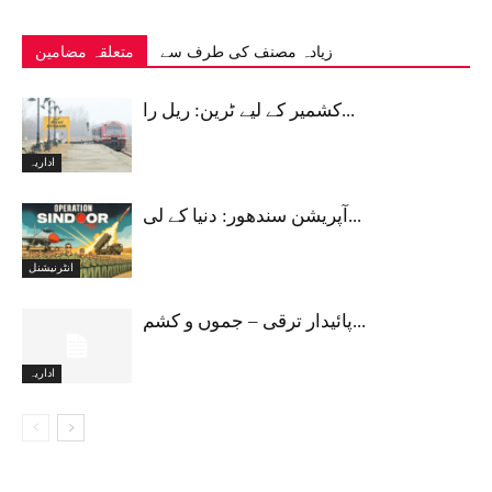
زیادہ مصنف کی طرف سے
متعلقہ مضامین
کشمیر کے لیے ٹرین: ریل را...
اداریہ
آپریشن سندھور: دنیا کے لی...
انٹرنیشنل
پائیدار ترقی – جموں و کشم...
اداریہ