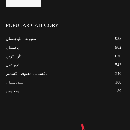
POPULAR CATEGORY
935
مقبوضہ بلوچستان
902
پاکستان
620
تازہ ترین
542
انٹرنیشنل
340
پاکستانی مقبوضہ کشمیر
180
ہندوستان
89
مضامین