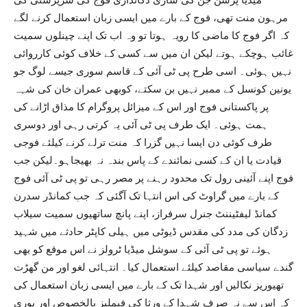
مرہون منت تھی، فوج کے بارے میں ایسی زبان استعمال کرنے لگے
کہ اگر فوج کا ماضی کا رویہ ہوتا تو وہ اب تک اپنے چینلوں سمیت
غائب ہوچکے ہوتے لیکن ان میں سے کسی کے خلاف کوئی کارروائی
نہیں ہوئی۔ اسی طرح پی ٹی آئی کے قاسم سوری جیسے لوگ جو
یونین کونسل کے ممبر نہیں بن سکتے، کوبھی عمران خان کی شہہ
پر پاکستانی فوج اور اس کے میزائل پروگرام کا مذاق اڑانے کی
ہمت ہوئی۔ ایک طرف پی ٹی آئی یہ کرتی رہی اور دوسری
طرف کوئی دن ایسا نہیں گزرا کہ منت ترلے کرنے کیلئے فوجی
قیادت یا ان کے کسی نمائندے کے پاس بندہ نہ بھیجاہو۔لیکن جب
فوج اپنے آئینی رول تک محدود رہنے پر مصر رہی تو پی ٹی آئی فوج
کے بارے میں گراوٹ کی اس انتہا تک آگئی کہ جب کمانڈر سدرن
کمانڈ لیفٹیننٹ جنرل سرفراز، اپنے پانچ ساتھیوں سمیت سیلاب
زدگان کی مدد کی مقدس ڈیوٹی میں ہیلی کاپٹر حادثے میں شہید
ہوئے تو پی ٹی آئی کے سوشل میڈیا ٹرولز نے اس موقع کو بھی
گندے سیاسی مقاصد کیلئے استعمال کیا۔ انتہائی لغو اور من گھڑت
تھیوریز نکالیں اور شہدا تک کے بارے میں ایسی زبان استعمال کی
کہ اس سے نہ صرف شہدا کے ورثا کی فیملیز بالخصوص اور پوری