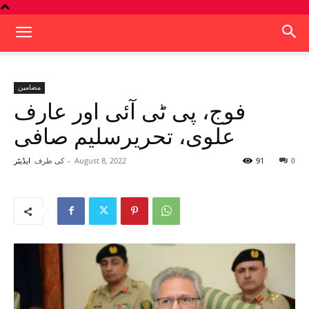
مضامین
فوج، پی ٹی آئی اور عارف
علوی، تحریرسلیم صافی
91
August 8, 2022
-
کی طرف
0
ایڈیٹر