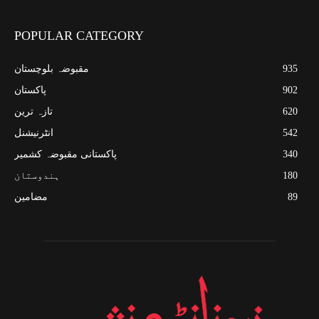
POPULAR CATEGORY
935
مقبوضہ بلوچستان
902
پاکستان
620
تازہ ترین
542
انٹرنیشنل
340
پاکستانی مقبوضہ کشمیر
180
ہندوستان
89
مضامین