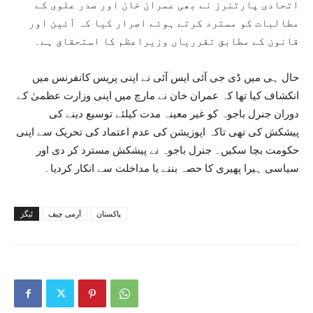
اتحادی پارٹنرز نے بھی عمران خان اور صدر علوی کے
مطالبات کو مسترد کرتے ہوئے اصرار کیا کہ آئین اور
قانون کے مطابق تقرریاں وزیراعظم کا استحقاق ہے۔
حال ہی میں ڈی جی آئی ایس آئی نے اپنی پریس کانفرنس میں
انکشاف کیا تھا کہ عمران خان نے مارچ میں اپنی وزارت عظمیٰ کے
دوران جنرل باجوہ کو غیر معینہ مدت کیلئے توسیع دینے کی
پیشکش کی تھی تاکہ اپوزیشن کی عدم اعتماد کی تحریک سے اپنی
حکومت بچا سکیں۔ جنرل باجوہ نے پیشکش مسترد کر دی اور
سیاسی ہیرا پھیری کا حصہ بننے یا مداخلت سے انکار کردیا۔
پاکستان
آرمی چیف
ٹیگز