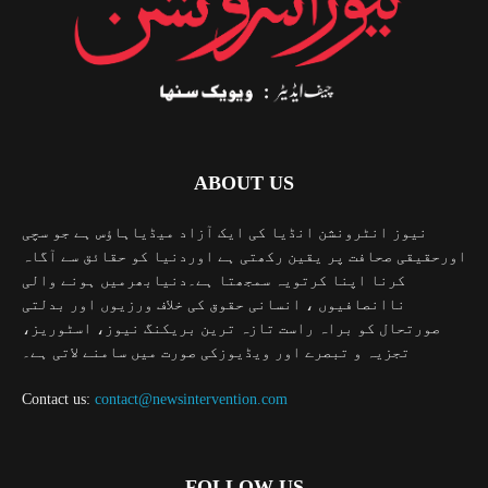
ABOUT US
نیوز انٹرونشن انڈیا کی ایک آزاد میڈیاہاؤس ہے جو سچی
اورحقیقی صحافت پر یقین رکھتی ہے اوردنیا کو حقائق سے آگاہ
کرنا اپنا کرتویہ سمجھتا ہے۔دنیابھرمیں ہونے والی
ناانصافیوں ، انسانی حقوق کی خلاف ورزیوں اور بدلتی
صورتحال کو براہ راست تازہ ترین بریکنگ نیوز، اسٹوریز،
تجزیہ و تبصرے اور ویڈیوزکی صورت میں سامنے لاتی ہے۔
Contact us:
contact@newsintervention.com
FOLLOW US