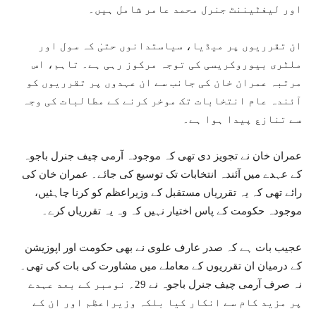
اور لیفٹیننٹ جنرل محمد عامر شامل ہیں۔
ان تقرریوں پر میڈیا، سیاستدانوں حتیٰ کہ سول اور
ملٹری بیوروکریسی کی توجہ مرکوز رہی ہے۔ تاہم، اس
مرتبہ عمران خان کی جانب سے ان عہدوں پر تقرریوں کو
آئندہ عام انتخابات تک موخر کرنے کے مطالبات کی وجہ
سے تنازع پیدا ہوا ہے۔
عمران خان نے تجویز دی تھی کہ موجودہ آرمی چیف جنرل باجوہ
کے عہدے میں آئندہ انتخابات تک توسیع کی جائے۔ عمران خان کی
رائے تھی کہ یہ تقرریاں مستقبل کے وزیراعظم کو کرنا چاہئیں،
موجودہ حکومت کے پاس اختیار نہیں کہ وہ یہ تقرریاں کرے۔
عجیب بات ہے کہ صدر عارف علوی نے بھی حکومت اور اپوزیشن
کے درمیان ان تقرریوں کے معاملے میں مشاورت کی بات کی تھی۔
نہ صرف آرمی چیف جنرل باجوہ نے 29؍ نومبر کے بعد عہدے
پر مزید کام سے انکار کیا بلکہ وزیراعظم اور ان کے