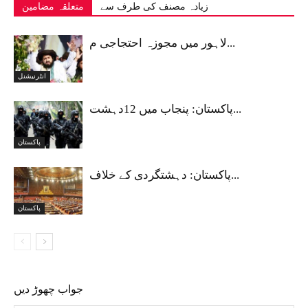
زیادہ مصنف کی طرف سے
متعلقہ مضامین
لاہور میں مجوزہ احتجاجی م...
انٹرنیشنل
پاکستان: پنجاب میں 12دہشت...
پاکستان
پاکستان: دہشتگردی کے خلاف...
پاکستان
جواب چھوڑ دیں