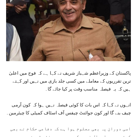
پاکستان کے وزیراعظم شہباز شریف نے کہا ہے کہ فوج میں اعلیٰ
ترین تقرریوں کے معاملے میں کسی جلد بازی میں نہیں اور کہتے
ہیں کہ یہ فیصلہ مناسب وقت پر کیا جائے گا۔
انہوں نے کہا کہ اس بات کا کوئی فیصلہ نہیں ہوا کہ کون آرمی
چیف بنے گا اور کون جوائنٹ چیفس آف اسٹاف کمیٹی کا چیئرمین۔
اسی دوران یہ بھی معلوم ہوا ہے کہ دفاعی حکام نے بھی
کوئی سمری ارسال نہیں کی جس میں سینئر ترین عہدوں پر