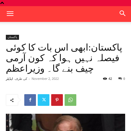
پاکستان
پاکستان:ابھی اس بات کا کوئی
فیصلہ نہیں ہوا کہ کون آرمی
چیف بنے گا۔ وزیراعظم
42
November 2, 2022
-
کی طرف
0
ایڈیٹر