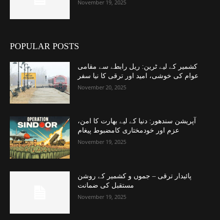
November 19, 2025
POPULAR POSTS
کشمیر کے لیے ٹرین: ریل رابطے سے مقامی
عوام کی خوشی، امید اور ترقی کا نیا سفر
November 20, 2025
آپریشن سندھور: دنیا کے لیے بھارت کا امن،
عزم اور خودمختاری کامضبوط پیغام
November 19, 2025
پائیدار ترقی – جموں و کشمیر کے روشن
مستقبل کی ضمانت
November 19, 2025