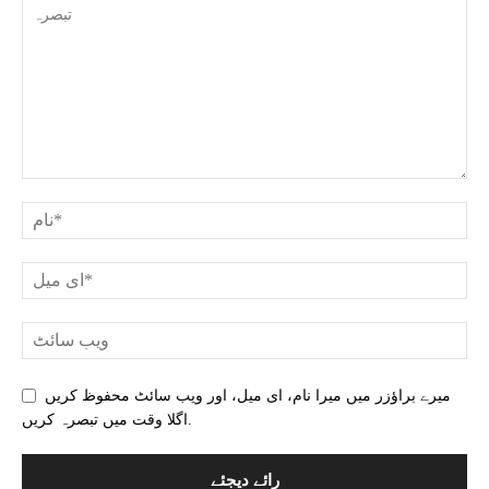
میرے براؤزر میں میرا نام، ای میل، اور ویب سائٹ محفوظ کریں
اگلا وقت میں تبصرہ کریں.