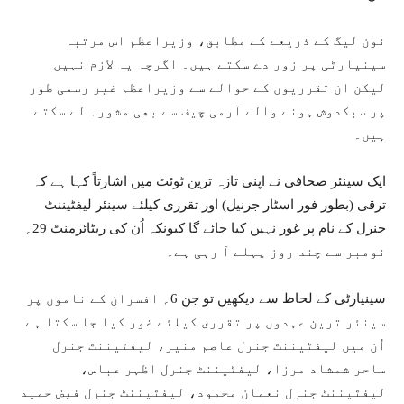
نون لیگ کے ذریعے کے مطابق، وزیراعظم اس مرتبہ
سینیارٹی پر زور دے سکتے ہیں۔ اگرچہ یہ لازم نہیں
لیکن ان تقرریوں کے حوالے سے وزیراعظم غیر رسمی طور
پر سبکدوش ہونے والے آرمی چیف سے بھی مشورہ لے سکتے
ہیں۔
ایک سینئر صحافی نے اپنی تازہ ترین ٹوئٹ میں اشارتاً کہا ہے کہ
ترقی (بطور فور اسٹار جرنیل) اور تقرری کیلئے سینئر لیفٹیننٹ
جنرل کے نام پر غور نہیں کیا جائے گا کیونکہ اُن کی ریٹائرمنٹ 29؍
نومبر سے چند روز پہلے آ رہی ہے۔
سینیارٹی کے لحاظ سے دیکھیں تو جن 6؍ افسران کے ناموں پر
سینئر ترین عہدوں پر تقرری کیلئے غور کیا جا سکتا ہے
اُن میں لیفٹیننٹ جنرل عاصم منیر، لیفٹیننٹ جنرل
ساحر شمشاد مرزا، لیفٹیننٹ جنرل اظہر عباس،
لیفٹیننٹ جنرل نعمان محمود، لیفٹیننٹ جنرل فیض حمید