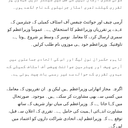
تقرری کیلئے تھری اسٹار جرنیلوں کے نام لکھے ہوں۔
آرمی چیف اور جوائنٹ چیفس آف اسٹاف کمیٹی کے چیئرمین کے
عہدے پر تقرریاں وزیراعظم کا استحقاق ہے۔ عموماً وزیراعظم کو
سمری ارسال کرنے کا معاملہ نومبر کے وسط پر شروع ہوتا ہے
تاوقتیکہ وزیراعظم خود ہی موزوں نام طلب کرلیں۔
تاہم، حکمران نون لیگ اور اس کی اتحادی جماعتوں میں
آرمی چیف اور چیئرمین جوائنٹ چیفس آف اسٹاف کمیٹی کے
عہدوں تقرری کے حوالے سے غیر رسمی بات چیت ہوئی ہے۔
اگرچہ مجاز اتھارٹی وزیراعظم ہیں لیکن وہ ان تقرریوں کے معاملے
میں کسی سے بھی مشاورت کر سکتے ہیں۔ موجودہ صورتحال
میں کہا جاتا ہے کہ وزیراعظم کی میاں نواز شریف کے ساتھ
مشاورت انتہائی اہمیت کی حامل ہے۔ تقرری کے اعلان سے قبل،
توقع ہے کہ وزیراعظم اپنے اتحادی شراکت داروں کو اعتماد میں
لیں گے۔