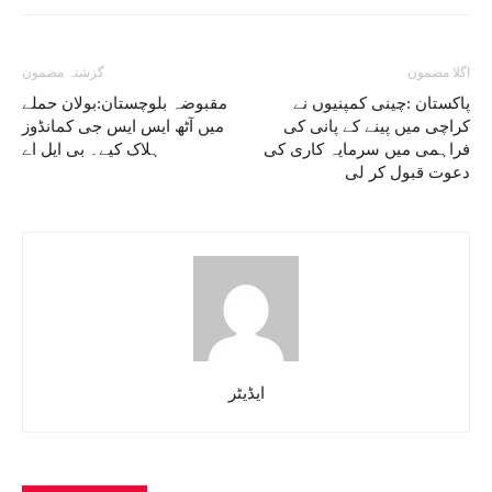
اگلا مضمون
گزشتہ مضمون
پاکستان :چینی کمپنیوں نے
مقبوضہ بلوچستان:بولان حملے
کراچی میں پینے کے پانی کی
میں آٹھ ایس ایس جی کمانڈوز
فراہمی میں سرمایہ کاری کی
ہلاک کیے۔ بی ایل اے
دعوت قبول کر لی
ایڈیٹر