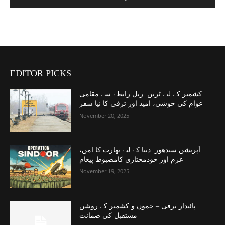
EDITOR PICKS
کشمیر کے لیے ٹرین: ریل رابطے سے مقامی
عوام کی خوشی، امید اور ترقی کا نیا سفر
November 20, 2025
آپریشن سندھور: دنیا کے لیے بھارت کا امن،
عزم اور خودمختاری کامضبوط پیغام
November 19, 2025
پائیدار ترقی – جموں و کشمیر کے روشن
مستقبل کی ضمانت