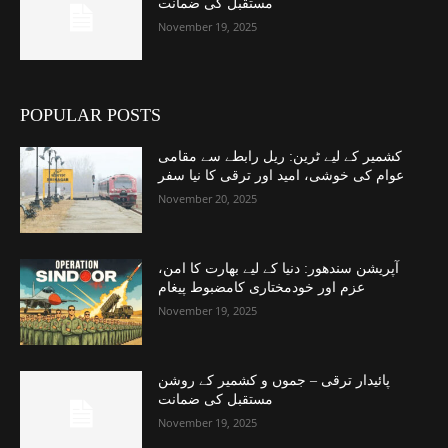
مستقبل کی ضمانت
November 19, 2025
POPULAR POSTS
کشمیر کے لیے ٹرین: ریل رابطے سے مقامی
عوام کی خوشی، امید اور ترقی کا نیا سفر
November 20, 2025
آپریشن سندھور: دنیا کے لیے بھارت کا امن،
عزم اور خودمختاری کامضبوط پیغام
November 19, 2025
پائیدار ترقی – جموں و کشمیر کے روشن
مستقبل کی ضمانت
November 19, 2025