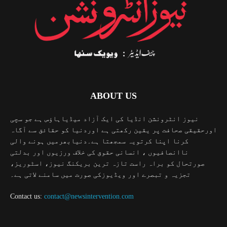
ABOUT US
نیوز انٹرونشن انڈیا کی ایک آزاد میڈیاہاؤس ہے جو سچی
اورحقیقی صحافت پر یقین رکھتی ہے اوردنیا کو حقائق سے آگاہ
کرنا اپنا کرتویہ سمجھتا ہے۔دنیابھرمیں ہونے والی
ناانصافیوں ، انسانی حقوق کی خلاف ورزیوں اور بدلتی
صورتحال کو براہ راست تازہ ترین بریکنگ نیوز، اسٹوریز،
تجزیہ و تبصرے اور ویڈیوزکی صورت میں سامنے لاتی ہے۔
Contact us:
contact@newsintervention.com