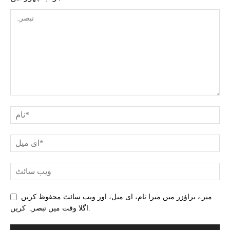
میرے براؤزر میں میرا نام، ای میل، اور ویب سائٹ محفوظ کریں
اگلا وقت میں تبصرہ کریں.