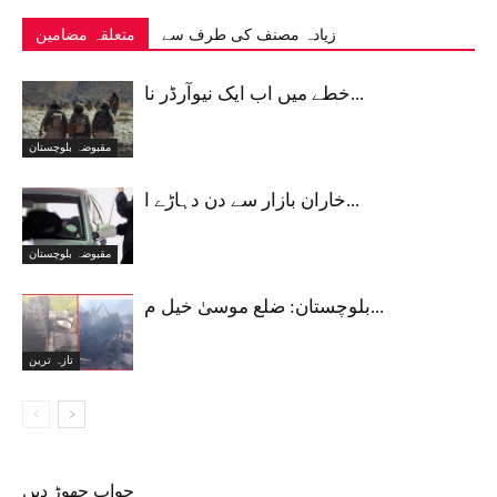
زیادہ مصنف کی طرف سے
متعلقہ مضامین
خطے میں اب ایک نیوآرڈر نا...
مقبوضہ بلوچستان
خاران بازار سے دن دہاڑے ا...
مقبوضہ بلوچستان
بلوچستان: ضلع موسیٰ خیل م...
تازہ ترین
جواب چھوڑ دیں