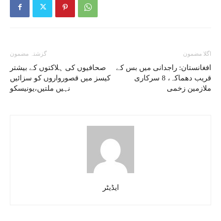
اگلا مضمون
گزشتہ مضمون
افغانستان: راجدانی میں بس کے
صحافیوں کی ہلاکتوں کے بیشتر
قریب دھماکہ، 8 سرکاری
کیسز میں قصورواروں کو سزائیں
ملازمین زخمی
نہیں ملتیں،یونیسکو
ایڈیٹر