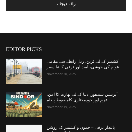
EDITOR PICKS
کشمیر کے لیے ٹرین: ریل رابطے سے مقامی
عوام کی خوشی، امید اور ترقی کا نیا سفر
November 20, 2025
آپریشن سندھور: دنیا کے لیے بھارت کا امن،
عزم اور خودمختاری کامضبوط پیغام
November 19, 2025
پائیدار ترقی – جموں و کشمیر کے روشن