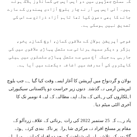
کہ مسلح جھڑپوں میں دو ایس ایس جی کمانڈوز ہلاک ہوئے
ہیں۔ آئی ایس پی آر نے چار بلوچ آزادی پسندوں کے مارے
جانے کا بھی دعویٰ کیا تھا تاہم آزاد ذرائع سے اس کی
تصدیق نہیں ہوسکی ہے۔
فوجی آپریشن بولان کے علاقوں کمان، اوچ کمان، یخو،
بزگر و دیگر سمیت ہرنائی سے متصل پہاڑی علاقوں میں کی
جارہی ہے جبکہ آج سبی سے متصل پہاڑی سلسلوں میں ہیلی
کاپٹروں کی آمدرفت میں اضافہ دیکھنے میں آیا ہے۔
بولان و گردنواح میں آپریشن کا آغاز ایسے وقت کیا گیا ہے جب بلوچ
لبریشن آرمی نے گذشتہ دنوں زیر حراست دو پاکستانی سیکیورٹی
اہلکاروں کی رہائی کے بدلے اپنے مطالبے کے لیے 4 نومبر تک کا
آخری الٹی میٹم دیا۔
یاد رہے کہ 25 ستمبر 2022 کی رات ہرنائی کے علاقے زردآلو کے
مقام پر مسلح افراد نے مرکزی شاہراہ پر ناکہ بندی کرتے ہوئے
گاڑیوں کی تلاشی لی اورشناخت کے بعد دو افراد کو اپنے ہمراہ لے