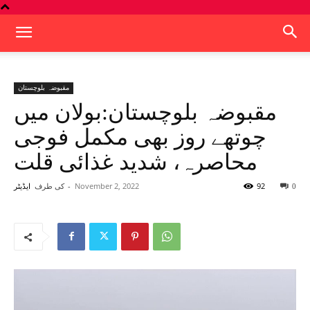
مقبوضہ بلوچستان
مقبوضہ بلوچستان:بولان میں
چوتھے روز بھی مکمل فوجی
محاصرہ، شدید غذائی قلت
92
November 2, 2022
-
کی طرف
0
ایڈیٹر