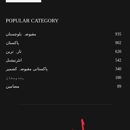
POPULAR CATEGORY
935
مقبوضہ بلوچستان
902
پاکستان
620
تازہ ترین
542
انٹرنیشنل
340
پاکستانی مقبوضہ کشمیر
180
ہندوستان
89
مضامین