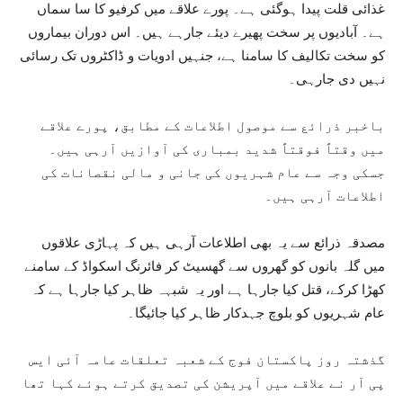
غذائی قلت پیدا ہوگئی ہے۔ پورے علاقے میں کرفیو کا سا سماں
ہے۔ آبادیوں پر سخت پھیرے دیئے جارہے ہیں۔ اس دوران بیماروں
کو سخت تکالیف کا سامنا ہے، جنہیں ادویات و ڈاکٹروں تک رسائی
نہیں دی جارہی۔
باخبر ذرائع سے موصول اطلاعات کے مطابق، پورے علاقے
میں وقتاً فوقتاً شدید بمباری کی آوازیں آرہی ہیں۔
جسکی وجہ سے عام شہریوں کی جانی و مالی نقصانات کی
اطلاعات آرہی ہیں۔
مصدقہ ذرائع سے یہ بھی اطلاعات آرہی ہیں کہ پہاڑی علاقوں
میں گلہ بانوں کو گھروں سے گھسیٹ کر فائرنگ اسکواڈ کے سامنے
کھڑا کرکے، قتل کیا جارہا ہے اور یہ شبہہ ظاہر کیا جارہا ہے کہ
عام شہریوں کو بلوچ جہدکار ظاہر کیا جائیگا۔
گذشتہ روز پاکستان فوج کے شعبہ تعلقات عامہ آئی ایس
پی آر نے علاقے میں آپریشن کی تصدیق کرتے ہوئے کہا تھا