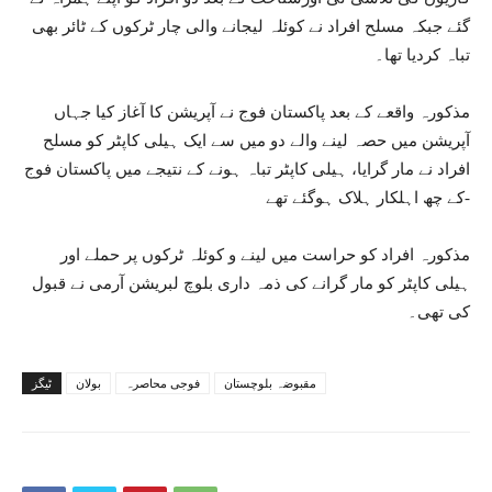
گئے جبکہ مسلح افراد نے کوئلہ لیجانے والی چار ٹرکوں کے ٹائر بھی
تباہ کردیا تھا۔
مذکورہ واقعے کے بعد پاکستان فوج نے آپریشن کا آغاز کیا جہاں
آپریشن میں حصہ لینے والے دو میں سے ایک ہیلی کاپٹر کو مسلح
افراد نے مار گرایا، ہیلی کاپٹر تباہ ہونے کے نتیجے میں پاکستان فوج
کے چھ اہلکار ہلاک ہوگئے تھے-
مذکورہ افراد کو حراست میں لینے و کوئلہ ٹرکوں پر حملے اور
ہیلی کاپٹر کو مار گرانے کی ذمہ داری بلوچ لبریشن آرمی نے قبول
کی تھی۔
مقبوضہ بلوچستان
فوجی محاصرہ
بولان
ٹیگز