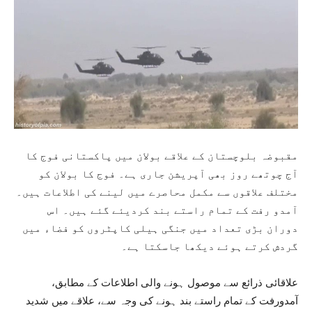
مقبوضہ بلوچستان کے علاقے بولان میں پاکستانی فوج کا
آج چوتھے روز بھی آپریشن جاری ہے۔ فوج کا بولان کو
مختلف علاقوں سے مکمل محاصرے میں لینے کی اطلاعات ہیں۔
آمدو رفت کے تمام راستے بند کردیئے گئے ہیں۔ اس
دوران بڑی تعداد میں جنگی ہیلی کاپٹروں کو فضاء میں
گردش کرتے ہوئے دیکھا جاسکتا ہے۔
علاقائی ذرائع سے موصول ہونے والی اطلاعات کے مطابق،
آمدورفت کے تمام راستے بند ہونے کی وجہ سے، علاقے میں شدید