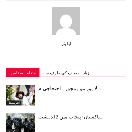
ایڈیٹر
زیادہ مصنف کی طرف سے
متعلقہ مضامین
لاہور میں مجوزہ احتجاجی م...
انٹرنیشنل
پاکستان: پنجاب میں 12دہشت...
پاکستان