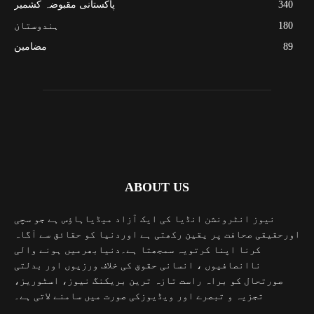
340
پاکستانی مقبوضہ کشمیر
180
ہندوستان
89
مضامین
ABOUT US
نیوز انٹرونشن انڈیا کی ایک آزاد میڈیاہاؤس ہے جو سچی
اورحقیقی صحافت پر یقین رکھتی ہے اوردنیا کو حقائق سے آگاہ
کرنا اپنا کرتویہ سمجھتا ہے۔دنیابھرمیں ہونے والی
ناانصافیوں ، انسانی حقوق کی خلاف ورزیوں اور بدلتی
صورتحال کو براہ راست تازہ ترین بریکنگ نیوز، اسٹوریز،
تجزیہ و تبصرے اور ویڈیوزکی صورت میں سامنے لاتی ہے۔