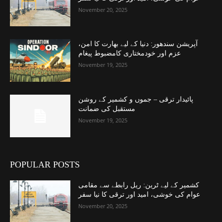
November 20, 2025
آپریشن سندھور: دنیا کے لیے بھارت کا امن،
عزم اور خودمختاری کامضبوط پیغام
November 19, 2025
پائیدار ترقی – جموں و کشمیر کے روشن
مستقبل کی ضمانت
November 19, 2025
POPULAR POSTS
کشمیر کے لیے ٹرین: ریل رابطے سے مقامی
عوام کی خوشی، امید اور ترقی کا نیا سفر
November 20, 2025