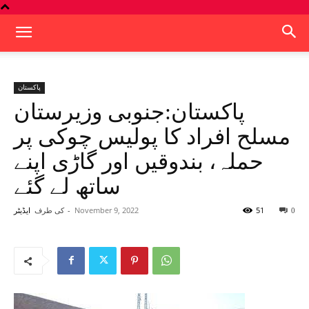
پاکستان
پاکستان:جنوبی وزیرستان
مسلح افراد کا پولیس چوکی پر
حملہ، بندوقیں اور گاڑی اپنے
ساتھ لے گئے
51
November 9, 2022
-
کی طرف
0
ایڈیٹر