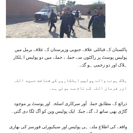
پاکستان کے قبائلی علاقے جنوبی وزیرستان کے علاقے برمل میں
پولیس پوسٹ پر راکٹوں سے حملہ، حملے میں دو پولیس اہلکار
ہلاک اور دو زخمی ہو گئے۔
ہلاک ہونے والے پولیس اہلکاروں کی شناخت حمید اللہ
اور فرمان اللہ کے نام سے ہوئی ہے۔
ذرائع کے مطابق حملہ آور سرکاری اسلحہ اور پوسٹ پر موجود
گاڑی بھی ساتھ لے گئے جبکہ ایک پولیس وین کو آگ لگا دی گئی۔
واقعے کی اطلاع ملتے ہی پولیس اور سیکیورٹی فورسز کی بھاری