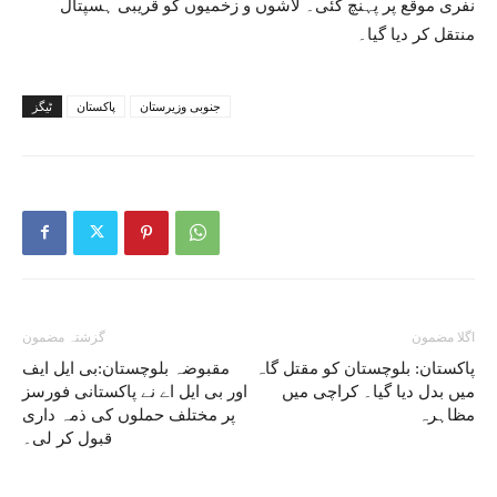
نفری موقع پر پہنچ گئی۔ لاشوں و زخمیوں کو قریبی ہسپتال
منتقل کر دیا گیا۔
جنوبی وزیرستان
پاکستان
ٹیگز
اگلا مضمون
گزشتہ مضمون
پاکستان: بلوچستان کو مقتل گاہ
مقبوضہ بلوچستان:بی ایل ایف
میں بدل دیا گیا۔ کراچی میں
اور بی ایل اے نے پاکستانی فورسز
مظاہرہ
پر مختلف حملوں کی ذمہ داری
قبول کر لی۔