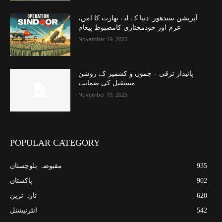
آپریشن سندھور: دنیا کے لیے بھارت کا امن،
عزم اور خودمختاری کامضبوط پیغام
November 19, 2025
پائیدار ترقی – جموں و کشمیر کے روشن
مستقبل کی ضمانت
November 19, 2025
POPULAR CATEGORY
935
مقبوضہ بلوچستان
902
پاکستان
620
تازہ ترین
542
انٹرنیشنل