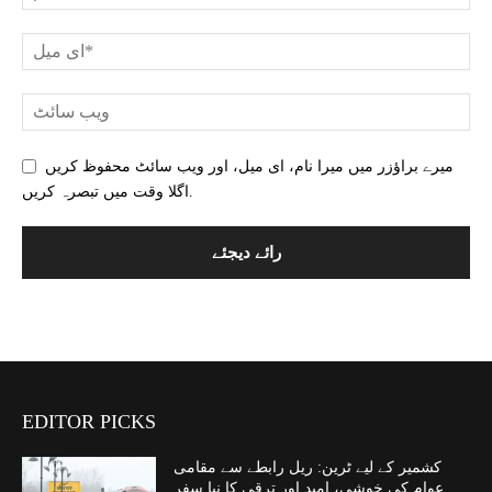
میرے براؤزر میں میرا نام، ای میل، اور ویب سائٹ محفوظ کریں
اگلا وقت میں تبصرہ کریں.
EDITOR PICKS
کشمیر کے لیے ٹرین: ریل رابطے سے مقامی
عوام کی خوشی، امید اور ترقی کا نیا سفر