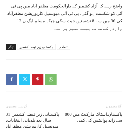
واضح رہے کہ آزاد کشمیر کے دارالحکومت مظفر آباد میں پی ٹی
آئی کو شکست ہو گئی، پی ٹی آئی میونسپل کارپوریشن مظفرآباد
کی 36 میں سے 8 نشستیں جیت سکی جبکہ مسلم لیگ ن 12
وارڈز کے ساتھ پہلے نمبر پر ہے۔
تصادم
پاکستانی زیر قبضہ کشمیر
ٹیگز
اگلا مضمون
گزشتہ مضمون
پاکستان:اسٹاک مارکیٹ میں 800
پاکستانی زیر قبضہ کشمیر: 31
سے زائد پوائنٹس کی کمی
سال بعد بلدیاتی انتخابات،
میونسپل کارپوریشن مظفرآباد