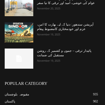
عوام کی خوشی، امید اور ترقی کا نیا سفر
November 20, 2025
آپریشن سندھور: دنیا کے لیے بھارت کا امن،
عزم اور خودمختاری کامضبوط پیغام
November 19, 2025
پائیدار ترقی – جموں و کشمیر کے روشن
مستقبل کی ضمانت
November 19, 2025
POPULAR CATEGORY
935
مقبوضہ بلوچستان
902
پاکستان