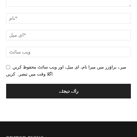
میرے براؤزر میں میرا نام، ای میل، اور ویب سائٹ محفوظ کریں
اگلا وقت میں تبصرہ کریں.