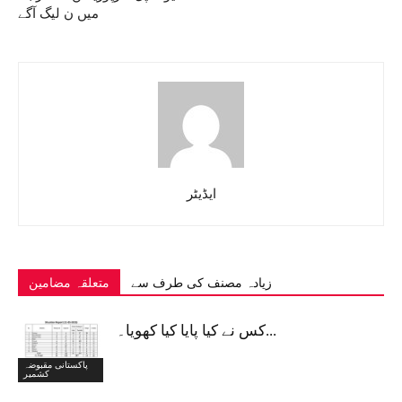
میں ن لیگ آگے
ایڈیٹر
زیادہ مصنف کی طرف سے
متعلقہ مضامین
کس نے کیا پایا کیا کھویا۔...
پاکستانی مقبوضہ
کشمیر