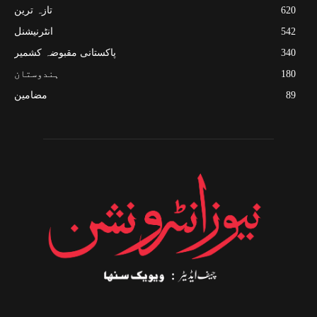
620
تازہ ترین
542
انٹرنیشنل
340
پاکستانی مقبوضہ کشمیر
180
ہندوستان
89
مضامین