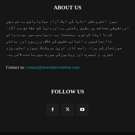
ABOUT US
نیوز انٹرونشن انڈیا کی ایک آزاد میڈیاہاؤس ہے جو سچی
اورحقیقی صحافت پر یقین رکھتی ہے اوردنیا کو حقائق سے آگاہ
کرنا اپنا کرتویہ سمجھتا ہے۔دنیابھرمیں ہونے والی
ناانصافیوں ، انسانی حقوق کی خلاف ورزیوں اور بدلتی
صورتحال کو براہ راست تازہ ترین بریکنگ نیوز، اسٹوریز،
تجزیہ و تبصرے اور ویڈیوزکی صورت میں سامنے لاتی ہے۔
Contact us:
contact@newsintervention.com
FOLLOW US