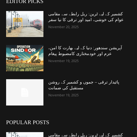
EDITOR PICKS
کشمیر کے لیے ٹرین: ریل رابطے سے مقامی
عوام کی خوشی، امید اور ترقی کا نیا سفر
November 20, 2025
آپریشن سندھور: دنیا کے لیے بھارت کا امن،
عزم اور خودمختاری کامضبوط پیغام
November 19, 2025
پائیدار ترقی – جموں و کشمیر کے روشن
مستقبل کی ضمانت
November 19, 2025
POPULAR POSTS
کشمیر کے لیے ٹرین: ریل رابطے سے مقامی