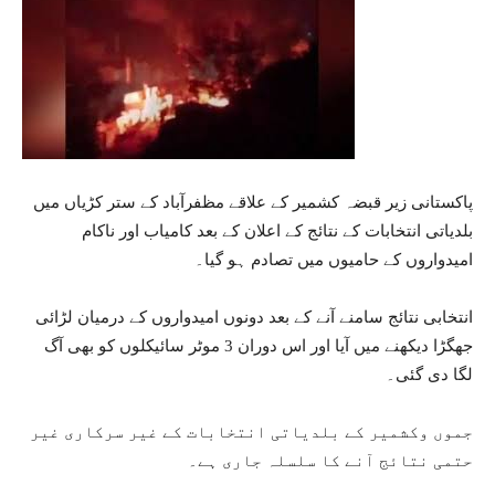
پاکستانی زیر قبضہ کشمیر کے علاقے مظفرآباد کے ستر کڑیاں میں
بلدیاتی انتخابات کے نتائج کے اعلان کے بعد کامیاب اور ناکام
امیدواروں کے حامیوں میں تصادم ہو گیا۔
انتخابی نتائج سامنے آنے کے بعد دونوں امیدواروں کے درمیان لڑائی
جھگڑا دیکھنے میں آیا اور اس دوران 3 موٹر سائیکلوں کو بھی آگ
لگا دی گئی۔
جموں وکشمیر کے بلدیاتی انتخابات کے غیر سرکاری غیر
حتمی نتائج آنے کا سلسلہ جاری ہے۔