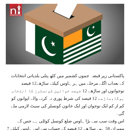
پاکستانی زیر قبضہ جموں کشمیر میں کٹھ پتلی بلدیاتی انتخابات
کے بعداب اگلے مرحلے میں ہر ہاوس کیلئے ساڑھے12 فیصد
نوجوانوں اور ساڑھے 12 فیصد خواتین کونسلرز کا انتخاب
ہوگا،ساڑھے 12 فیصد کی شرط پوری نہ کرنے والے ایوانوں کو
کم از کم ایک نوجوان اور ایک خاتون کونسلر کی سیٹ لازمی ملے
گی۔
اس وقت سب سے بڑا ہاوس ضلع کونسل کوٹلی ہے جس کے
ممبران 58 ہیں ساڑھے 12 فیصد کے حساب سے اس ہاوس کیلئے 7