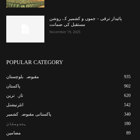
پائیدار ترقی – جموں و کشمیر کے روشن
مستقبل کی ضمانت
November 19, 2025
POPULAR CATEGORY
935
مقبوضہ بلوچستان
902
پاکستان
620
تازہ ترین
542
انٹرنیشنل
340
پاکستانی مقبوضہ کشمیر
180
ہندوستان
89
مضامین