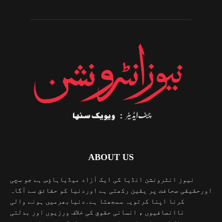
ABOUT US
نیوز انٹرونشن انڈیا کی ایک آزاد میڈیاہاؤس ہے جو سچی
اورحقیقی صحافت پر یقین رکھتی ہے اوردنیا کو حقائق سے آگاہ
کرنا اپنا کرتویہ سمجھتا ہے۔دنیابھرمیں ہونے والی
ناانصافیوں ، انسانی حقوق کی خلاف ورزیوں اور بدلتی