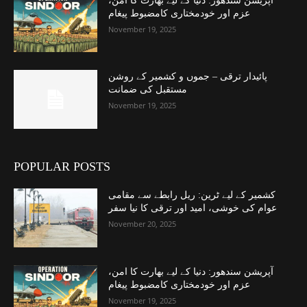
آپریشن سندھور: دنیا کے لیے بھارت کا امن،
عزم اور خودمختاری کامضبوط پیغام
November 19, 2025
پائیدار ترقی – جموں و کشمیر کے روشن
مستقبل کی ضمانت
November 19, 2025
POPULAR POSTS
کشمیر کے لیے ٹرین: ریل رابطے سے مقامی
عوام کی خوشی، امید اور ترقی کا نیا سفر
November 20, 2025
آپریشن سندھور: دنیا کے لیے بھارت کا امن،
عزم اور خودمختاری کامضبوط پیغام
November 19, 2025