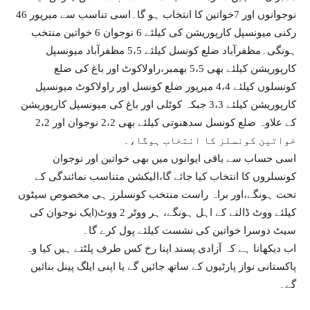
نوجوانوں اور 7خواتین کا انتخاب ہو گا۔اسی تناسب سے میرپور 46
رکنی میونسپل کارپوریشن کی کیلئے 6 نوجوان 6 خواتین منتخب
ہونگی۔مظفرآباد ضلع کونسل کیلئے 5،5 مظفرآباد میونسپل
کارپوریشن کیلئے بھی 5،5 بھمبر،راولاکوٹ اور باغ کی ضلع
کونسلوں کیلئے 4،4 میرپور ضلع کونسل اور راولاکوٹ میونسپل
کارپوریشن کیلئے 3،3 جبکہ کوٹلی اور باغ کی میونسپل کارپوریشن
کے علاوہ ضلع کونسل سدھنوتی کیلئے بھی 2،2 نوجوان اور 2،2
خواتین کونسلز کا انتخاب ہوگا،۔
اسی حساب سے باقی ایوانوں میں بھی خواتین اور نوجوان
کونسلروں کا انتخاب کیا جائے گا،الیکشن متناسب نمائندگی کے
تحت ہونگے،اور براہ راست منتخب کونسلرز ہی مخصوص سیٹوں
کیلئے ووٹ ڈالنے کے اہل ہونگے، ہر ووٹر 2 ووٹ(ایک نوجوان کی
سیٹ دوسرا خواتین کی نشست کیلئے پول کرے گا۔
اب دیکھانا ہے کہ آزادی پسند اپنا رخ کس طرف پلٹتے ہیں کیا وہ
پاکستانی نواز پارٹیوں کے ساتھ جائیں گے یا اپنی ایلگ پینل بنائیں
گے۔