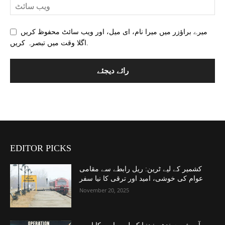
میرے براؤزر میں میرا نام، ای میل، اور ویب سائٹ محفوظ کریں
اگلا وقت میں تبصرہ کریں.
EDITOR PICKS
کشمیر کے لیے ٹرین: ریل رابطے سے مقامی
عوام کی خوشی، امید اور ترقی کا نیا سفر
November 20, 2025