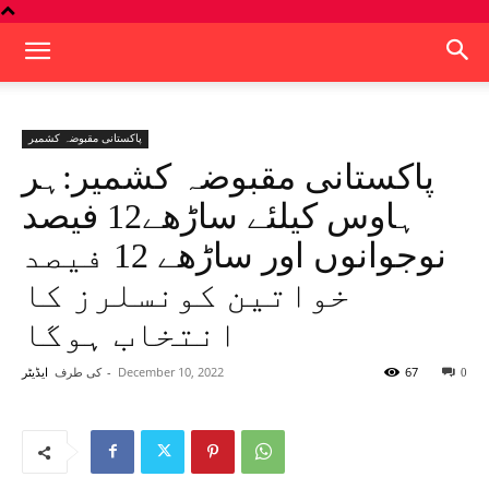
پاکستانی مقبوضہ کشمیر
پاکستانی مقبوضہ کشمیر:ہر
ہاوس کیلئے ساڑھے12 فیصد
نوجوانوں اور ساڑھے 12 فیصد
خواتین کونسلرز کا
انتخاب ہوگا
67
December 10, 2022
-
کی طرف
0
ایڈیٹر