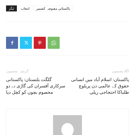
پاکستانی مقبوضہ کشمیر
انتخاب
ٹیگز
اگلا مضمون
گزشتہ مضمون
پاکستان: اسلام آباد میں انسانی
گلگت بلتستان: پاکستانی
حقوق کے عالمی دن پربلوچ
سرکاری آفسران کی گاڑی نے دو
طلباکا احتجاجی ریلی
محصوم بچوں کو کچل دیا