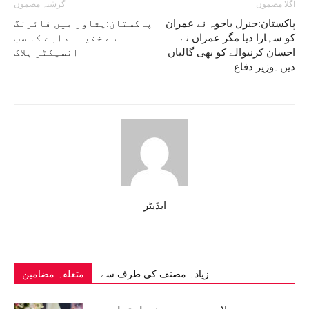
اگلا مضمون
گزشتہ مضمون
پاکستان:جنرل باجوہ نے عمران
پاکستان:پشاور میں فائرنگ
کو سہارا دیا مگر عمران نے
سے خفیہ ادارے کا سب
احسان کرنیوالے کو بھی گالیاں
انسپکٹر ہلاک
دیں۔وزیر دفاع
ایڈیٹر
زیادہ مصنف کی طرف سے
متعلقہ مضامین