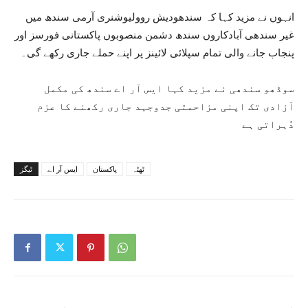
انہوں نے مزید کہا کہ سندھودیش روولیوشنری آرمی سندھ میں
غیر سندھی آبادکاروں سندھ دشمن منصوبوں پاکستانی فورسز اور
پنجاب جانے والی تمام سپلائی لائینز پر اپنے حملے جاری رکھے گی۔
سوڈھو سندھی نے مزید کہا ایس آر اے سندھ کی مکمل
آزادی تک اپنی مزاحمتی جدوجہد جاری رکھنے کا عزم
دُہراتی ہے
ٹھٹہ
پاکستان
ایس آر اے
ٹیگز