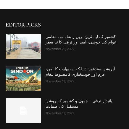
EDITOR PICKS
کشمیر کے لیے ٹرین: ریل رابطے سے مقامی
عوام کی خوشی، امید اور ترقی کا نیا سفر
November 20, 2025
آپریشن سندھور: دنیا کے لیے بھارت کا امن،
عزم اور خودمختاری کامضبوط پیغام
November 19, 2025
پائیدار ترقی – جموں و کشمیر کے روشن
مستقبل کی ضمانت
November 19, 2025