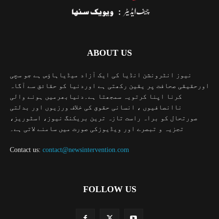
ABOUT US
نیوز انٹرونشن انڈیا کی ایک آزاد میڈیاہاؤس ہے جو سچی
اورحقیقی صحافت پر یقین رکھتی ہے اوردنیا کو حقائق سے آگاہ
کرنا اپنا کرتویہ سمجھتا ہے۔دنیابھرمیں ہونے والی
ناانصافیوں ، انسانی حقوق کی خلاف ورزیوں اور بدلتی
صورتحال کو براہ راست تازہ ترین بریکنگ نیوز، اسٹوریز،
تجزیہ و تبصرے اور ویڈیوزکی صورت میں سامنے لاتی ہے۔
Contact us:
contact@newsintervention.com
FOLLOW US