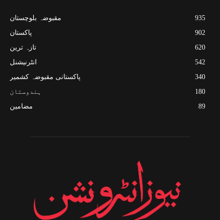
935
مقبوضہ بلوچستان
902
پاکستان
620
تازہ ترین
542
انٹرنیشنل
340
پاکستانی مقبوضہ کشمیر
180
ہندوستان
89
مضامین