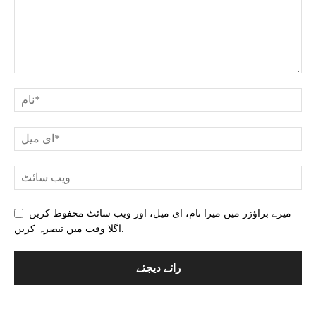
میرے براؤزر میں میرا نام، ای میل، اور ویب سائٹ محفوظ کریں
اگلا وقت میں تبصرہ کریں.