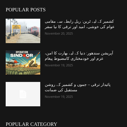
POPULAR POSTS
کشمیر کے لیے ٹرین: ریل رابطے سے مقامی
عوام کی خوشی، امید اور ترقی کا نیا سفر
November 20, 2025
آپریشن سندھور: دنیا کے لیے بھارت کا امن،
عزم اور خودمختاری کامضبوط پیغام
November 19, 2025
پائیدار ترقی – جموں و کشمیر کے روشن
مستقبل کی ضمانت
November 19, 2025
POPULAR CATEGORY