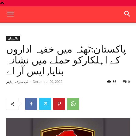
پاکستان
پاکستان:ٹھٹہ میں خفیہ اداروں
کے اہلکارکو حملے میں نشانہ
بنایا, ایس آر اے
36
December 20, 2022
-
کی طرف
0
ایڈیٹر