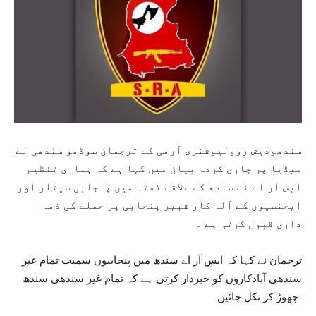
سندھودیش روولیوشنری آرمی کے ترجمان سوڈھو سندھی نے
میڈیا پر جاری کردہ بیان میں کہا ہے کہ ہماری تنظیم
ایس آر اے نے سندھ کے علاقے ٹھٹہ میں پنجابی سیٹلر اور
ایجنسیوں کے آلہ کار شبیر پنجابی پر حملے کی ذمہ
داری قبول کرتی ہے ۔
ترجمان نے کہا کہ ایس آر اے سندھ میں پنجابیوں سمیت تمام غیر
سندھی آبادکاروں کو خبردار کرتی ہے کہ تمام غیر سندھی سندھ
چھوڑ کر نکل جائیں-