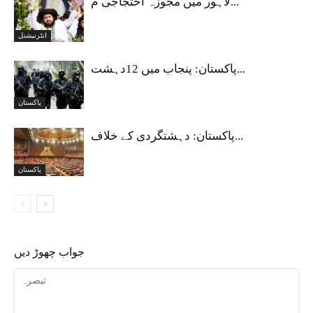
لاہور میں مجوزہ احتجاجی م...
انٹرنیشنل
پاکستان: پنجاب میں 12دہشت...
پاکستان
پاکستان: دہشتگردی کے خلاف...
پاکستان
جواب چھوڑ دیں