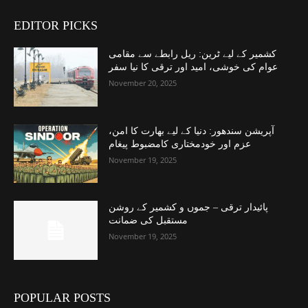
EDITOR PICKS
کشمیر کے لیے ٹرین: ریل رابطے سے مقامی
عوام کی خوشی، امید اور ترقی کا نیا سفر
November 20, 2025
آپریشن سندھور: دنیا کے لیے بھارت کا امن،
عزم اور خودمختاری کامضبوط پیغام
November 19, 2025
پائیدار ترقی – جموں و کشمیر کے روشن
مستقبل کی ضمانت
November 19, 2025
POPULAR POSTS