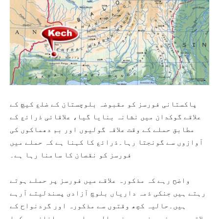
پاکستانی فورسز کو مقبوضہ بلوچستان کے ضلع کیچ کے
علاقے گوکدان میں نشانہ بنایا گیا، علاقائی ذرائع کے
مطابق حملے کے وقت علاقہ گولیوں اور بم دھماکوں کی
آوازوں سے گونجتا رہا۔ذرائع کا کہنا ہے کہ حملے میں
فورسز کو نقصان کا سامنا رہا ہے۔
واضح رہے کہ مذکورہ علاقے میں فورسز پر حملے ہوتے
رہتے ہیں جنکی ذمہ داریاں بلوچ آزادی پسندلیتے آرہے
ہیں۔حالیہ کچھ وقتوں سے مذکورہ اور گردنواح کے
علاقوں میں فورسز پر ہونے والے حملوں میں اضافہ دیکھا