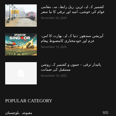
کشمیر کے لیے ٹرین: ریل رابطے سے مقامی
عوام کی خوشی، امید اور ترقی کا نیا سفر
November 20, 2025
آپریشن سندھور: دنیا کے لیے بھارت کا امن،
عزم اور خودمختاری کامضبوط پیغام
November 19, 2025
پائیدار ترقی – جموں و کشمیر کے روشن
مستقبل کی ضمانت
November 19, 2025
POPULAR CATEGORY
935
مقبوضہ بلوچستان