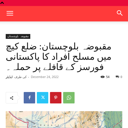
مقبوضہ بلوچستان
مقبوضہ بلوچستان: ضلع کیچ
میں مسلح افراد کا پاکستانی
فورسز کے قافلے پر حملہ۔
54
December 24, 2022
-
کی طرف
0
ایڈیٹر