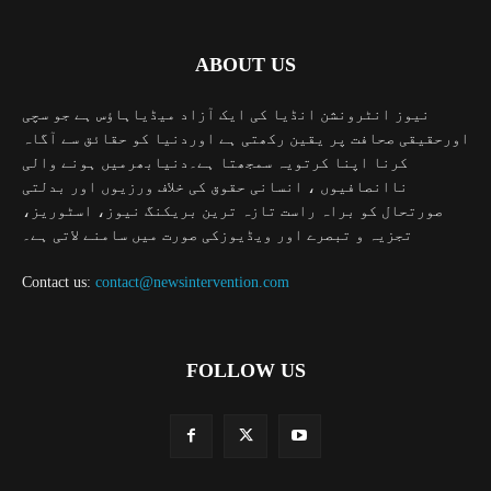
ABOUT US
نیوز انٹرونشن انڈیا کی ایک آزاد میڈیاہاؤس ہے جو سچی
اورحقیقی صحافت پر یقین رکھتی ہے اوردنیا کو حقائق سے آگاہ
کرنا اپنا کرتویہ سمجھتا ہے۔دنیابھرمیں ہونے والی
ناانصافیوں ، انسانی حقوق کی خلاف ورزیوں اور بدلتی
صورتحال کو براہ راست تازہ ترین بریکنگ نیوز، اسٹوریز،
تجزیہ و تبصرے اور ویڈیوزکی صورت میں سامنے لاتی ہے۔
Contact us:
contact@newsintervention.com
FOLLOW US