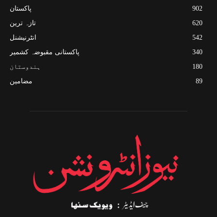
902
پاکستان
620
تازہ ترین
542
انٹرنیشنل
340
پاکستانی مقبوضہ کشمیر
180
ہندوستان
89
مضامین