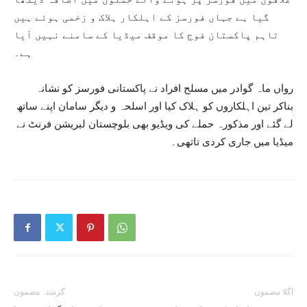
گیا ہے جہاں فورسز کے اہلکار ہلاک و زخمی ہوئے ہیں
تاہم پاکستان فوج کا موقف میڈیا کے سامنے نہیں آیا
ہے۔
رواں ماہ گوادر میں مسلح افراد نے پاکستانی فورسز کو نشانہ
بناکر تین اہلکاروں کو ہلاک کیا اور اسلحہ و دیگر سامان اپنے ساتھ
لے گئے اور مذکورہ حملے کی ویڈیو بھی بلوچستان لبریشن فرنٹ نے
میڈیا میں جاری کردی تاتھی۔
اگلا مضمون
گزشتہ مضمون