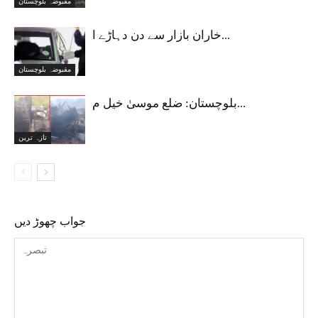
مقبوضہ بلوچستان
خاران بازار سے دن دہاڑے ا...
مقبوضہ بلوچستان
بلوچستان: ضلع موسیٰ خیل م...
تازہ ترین
جواب چھوڑ دیں