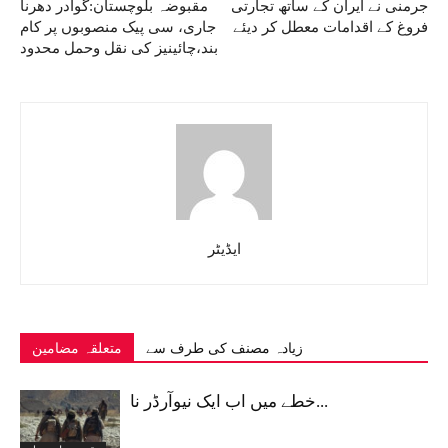
جرمنی نے ایران کے ساتھ تجارتی
مقبوضہ بلوچستان:گوادر دھرنا
فروغ کے اقدامات معطل کر دیئے
جاری، سی پیک منصوبوں پر کام
بند،چائینیز کی نقل وحمل محدود
ایڈیٹر
زیادہ مصنف کی طرف سے
متعلقہ مضامین
خطے میں اب ایک نیوآرڈر نا...