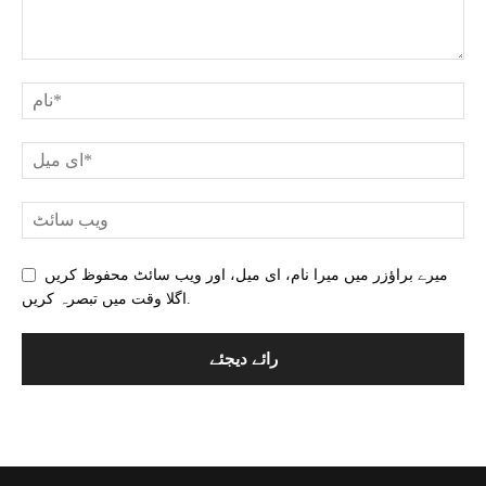
میرے براؤزر میں میرا نام، ای میل، اور ویب سائٹ محفوظ کریں
اگلا وقت میں تبصرہ کریں.