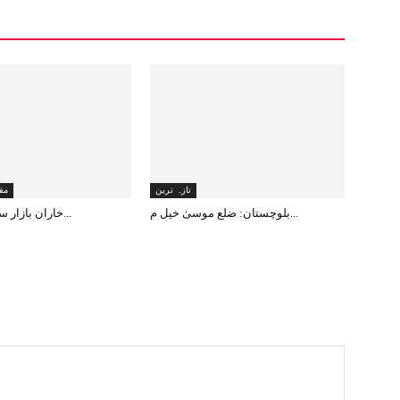
تازہ ترین
مق
بلوچستان: ضلع موسیٰ خیل م...
خاران بازار سے دن دہاڑے ا...