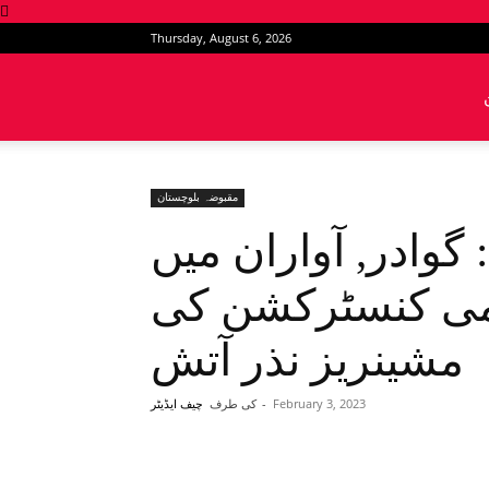
Thursday, August 6, 2026
News
Intervention
مقبوضہ بلوچستان
گوادر, آواران میں
رمی کنسٹرکشن کی
مشینریز نذر آتش
February 3, 2023
-
کی طرف
چیف ایڈیٹر