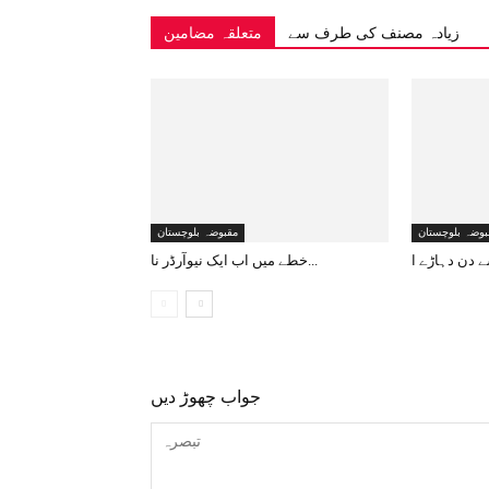
زیادہ مصنف کی طرف سے
متعلقہ مضامین
بوضہ بلوچستان
مقبوضہ بلوچستان
خطے میں اب ایک نیوآرڈر نا...
جواب چھوڑ دیں