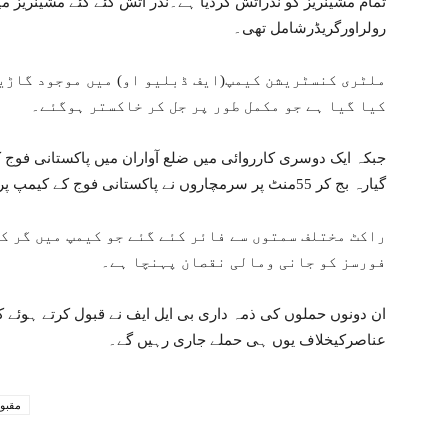
رولراورگریڈرشامل تھی۔
ملٹری کنسٹریشن کیمپ(ایف ڈبلیو او) میں موجود گاڑی
کیا گیا ہے جو مکمل طور پر جل کر خاکستر ہوگئے۔
جبکہ ایک دوسری کارروائی میں ضلع آواران میں پاکستانی فو
گیارہ بج کر 55منٹ پر سرمچاروں نے پاکستانی فوج کے کیمپ پر راکٹو ں سے حملہ کیا۔
راکٹ مختلف سمتوں سے فائر کئے گئے جو کیمپ میں گر ک
فورسز کو جانی ومالی نقصان پہنچا ہے۔
ان دونوں حملوں کی ذمہ داری بی ایل ایف نے قبول کرتے ہوئے 
عناصرکیخلاف یوں ہی حملے جاری رہیں گے۔
مقبو