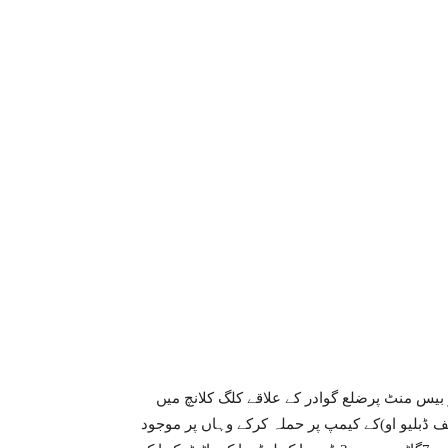
Share
چستان میں گذشتہ شب 2فروری بوقت رات 9بج کر بیس منٹ پرضلع گوادر کے علاقے کلگ کلانچ میں
ف ڈبلیو او)کے کیمپ پر حملہ کرکے وہاں پر موجود