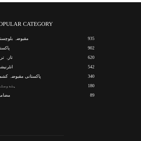
OPULAR CATEGORY
935
مقبوضہ بلوچست
902
پاکست
620
تازہ تر
542
انٹرنیش
340
پاکستانی مقبوضہ کشم
180
ہندوستا
89
مضامی