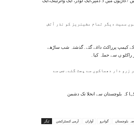
تمام مشینریز کو نذرآتش کردیا ہے۔نذر آتش کئے گئے مشینریز میں 7گاڑیوں میں 3 ڈمپر،ایک لوڈر، ایک واٹرٹینک،ایک
وں سمیت دیگر تمام مشینریز کو نذر آتش
ج کے کیمپ پرراکٹ داغے گئے۔گذشتہ شب ساڑھے
ر زرو دار دھماکوں سے پھٹ گئے۔جس سے
کہا کہ بلوچستان سے انخلا تک دشمن
ضہ بلوچستان
گوادرو
آواران
آرمی کنسٹرکشن
ٹیگز