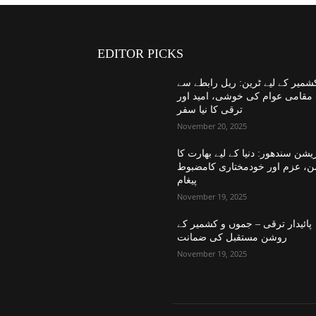
EDITOR PICKS
شمیر کے لیے ٹرین: ریل رابطے سے
مقامی عوام کی خوشی، امید اور
ترقی کا نیا سفر
November 20, 2025
یشن سندھور: دنیا کے لیے بھارت کا
ن، عزم اور خودمختاری کامضبوط
پیغام
November 19, 2025
پائیدار ترقی – جموں و کشمیر کے
روشن مستقبل کی ضمانت
November 19, 2025