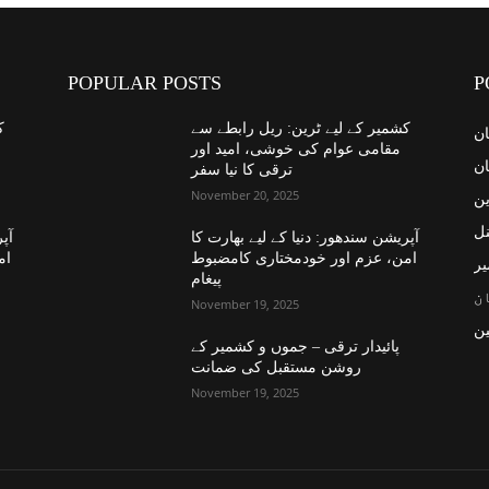
POPULAR POSTS
P
کشمیر کے لیے ٹرین: ریل رابطے سے
ک
ان
مقامی عوام کی خوشی، امید اور
ان
ترقی کا نیا سفر
November 20, 2025
ین
نل
آپریشن سندھور: دنیا کے لیے بھارت کا
آپر
امن، عزم اور خودمختاری کامضبوط
ام
یر
پیغام
ن
November 19, 2025
ن
پائیدار ترقی – جموں و کشمیر کے
روشن مستقبل کی ضمانت
November 19, 2025