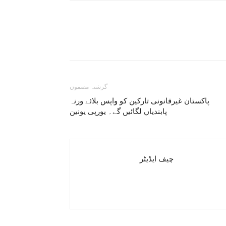
گزشتہ مضمون
پاکستان غیرقانونی تارکین کو واپس بلائے ورنہ
پابندیاں لگائیں گے۔ یورپی یونین
چیف ایڈیٹر