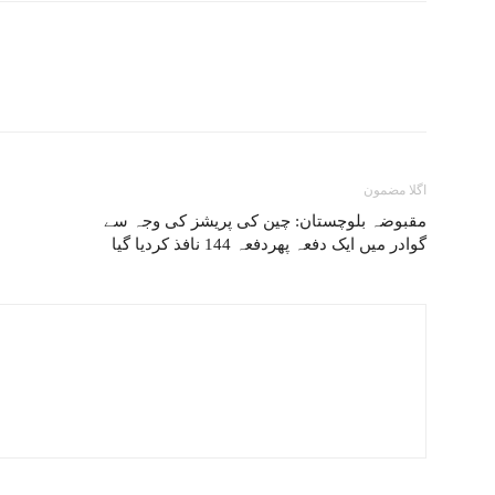
اگلا مضمون
مقبوضہ بلوچستان: چین کی پریشز کی وجہ سے
گوادر میں ایک دفعہ پھردفعہ 144 نافذ کردیا گیا