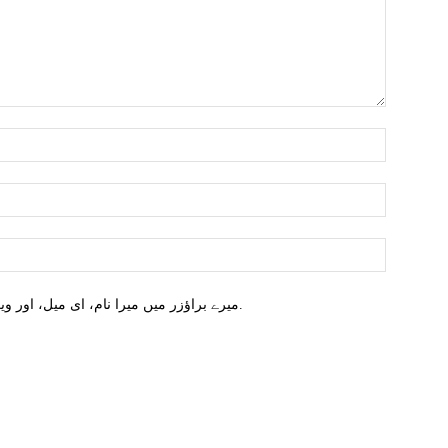
میرے براؤزر میں میرا نام، ای میل، اور ویب سائٹ محفوظ کریں اگلا وقت میں تبصرہ کریں.