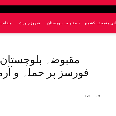
انی مقبوضہ کشمیر
مقبوضہ بلوچستان
فیچرز/رپورٹ
مضامین
مقبوضہ بلوچستان: 
فورسز پر حملہ و آ
26
0