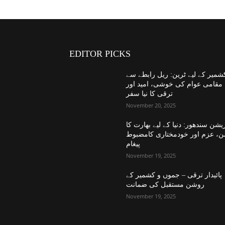
EDITOR PICKS
شمیر کے لیے ٹرین: ریل رابطے سے
مقامی عوام کی خوشی، امید اور
ترقی کا نیا سفر
November 20, 2025
یشن سندھور: دنیا کے لیے بھارت کا
ن، عزم اور خودمختاری کامضبوط
پیغام
November 19, 2025
پائیدار ترقی – جموں و کشمیر کے
روشن مستقبل کی ضمانت
November 19, 2025