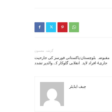
گزشتہ مضمون
مقبوضہ بلوچستان:پاکستانی فورسز کی جارحیت
جاری4 افراد لاپتہ انقلابی گلوکار کے والدپر تشدد
چیف ایڈیٹر