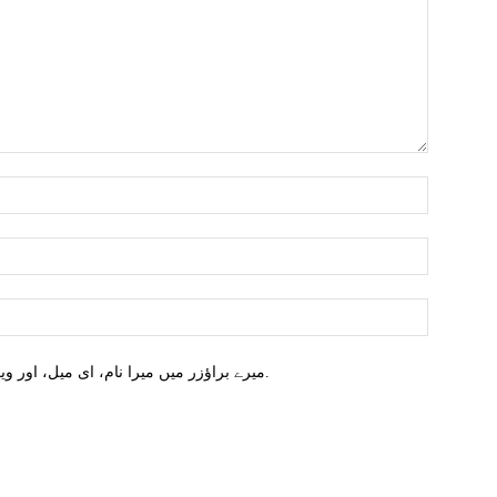
میرے براؤزر میں میرا نام، ای میل، اور ویب سائٹ محفوظ کریں اگلا وقت میں تبصرہ کریں.