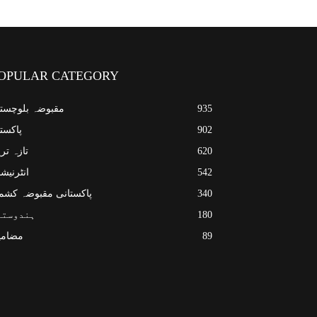
OPULAR CATEGORY
935
مقبوضہ بلوچست
902
پاکست
620
تازہ تر
542
انٹرنیش
340
پاکستانی مقبوضہ کشم
180
ہندوستا
89
مضامی