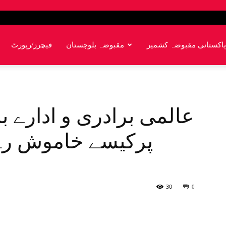
پاکستانی مقبوضہ کشمیر
مقبوضہ بلوچستان
فیچرز/رپورٹ
عالمی برادری و ادارے
پرکیسے خاموش رہ 
30
0