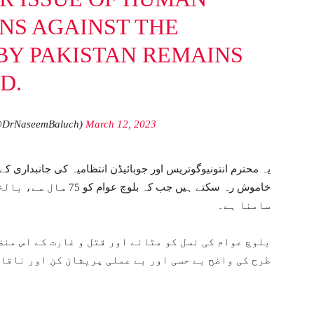
NS AGAINST THE
BY PAKISTAN REMAINS
D.
@DrNaseemBaluch)
March 12, 2023
یہ محترم انتونیوگوتریس اور جوبائیڈن انتظامیہ کی جانبداری کے
خاموش رہ سکتے ہیں جب کہ
سامنا ہے۔
بلوچ عوام کی نسل کو مٹانے اور قتل و غارت کے اس من
طرح کی واضح بے حسی اور بے عملی پریشان کن اور ناقا