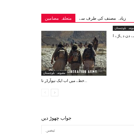
زیادہ مصنف کی طرف سے
متعلقہ مضامین
بوضہ بلوچستان
مقبوضہ بلوچستان
خطے میں اب ایک نیوآرڈر نا...
جواب چھوڑ دیں