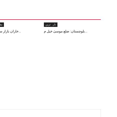
تازہ ترین
مق
بلوچستان: ضلع موسیٰ خیل م...
خاران بازار سے دن دہاڑے ا...