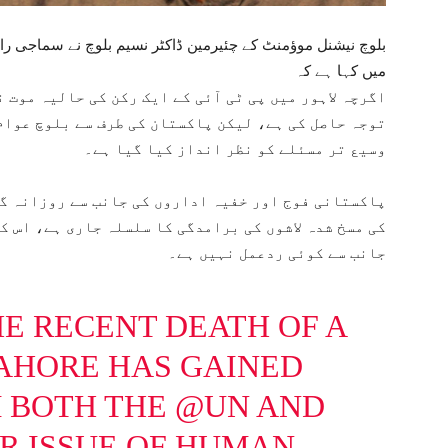
بلوچ نیشنل موؤمنٹ کے چئیرمین ڈاکٹر نسیم بلوچ نے سماجی را
میں کہا ہے کہ
اگرچہ لاہور میں پی ٹی آئی کے ایک رکن کی حالیہ موت 
توجہ حاصل کی ہے، لیکن پاکستان کی طرف سے بلوچ عوام 
وسیع تر مسئلے کو نظر انداز کیا گیا ہے۔
پاکستانی فوج اور خفیہ اداروں کی جانب سے روزانہ گ
کی مسخ شدہ لاشوں کی برامدگی کا سلسلہ جاری ہے، اس 
جانب سے کوئی ردعمل نہیں ہے۔
HE RECENT DEATH OF A
LAHORE HAS GAINED
 BOTH THE
@UN
AND
ER ISSUE OF HUMAN