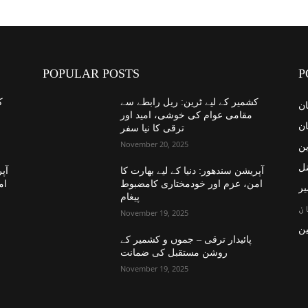
POPULAR POSTS
P
کشمیر کے لیے ٹرین: ریل رابطے سے
ک
ان
مقامی عوام کی خوشی، امید اور
ان
ترقی کا نیا سفر
November 20, 2025
ین
نل
آپریشن سندھور: دنیا کے لیے بھارت کا
آپر
امن، عزم اور خودمختاری کامضبوط
ام
یر
پیغام
ن
November 19, 2025
ن
پائیدار ترقی – جموں و کشمیر کے
روشن مستقبل کی ضمانت
November 19, 2025