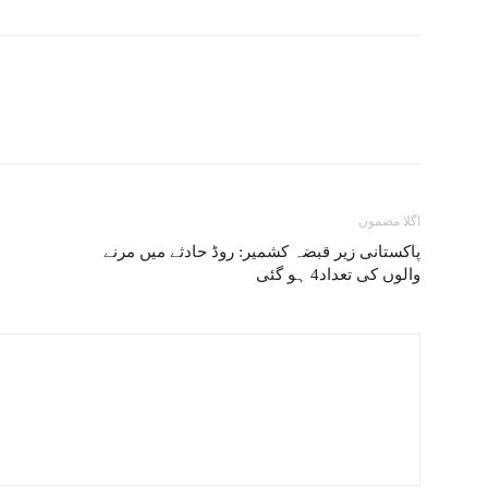
اگلا مضمون
پاکستانی زیر قبضہ کشمیر: روڈ حادثے میں مرنے
والوں کی تعداد4 ہو گئی