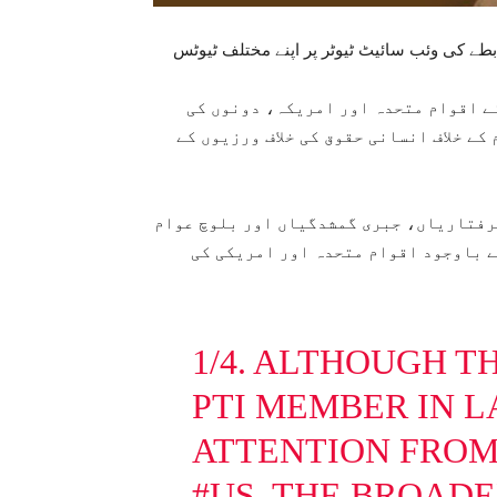
بطے کی وئب سائیٹ ٹیوٹر پر اپنے مختلف ٹیوٹس
نے اقوام متحدہ اور امریکہ، دونوں کی
کے خلاف انسانی حقوق کی خلاف ورزیوں کے
رفتاریاں، جبری گمشدگیاں اور بلوچ عوام
کے باوجود اقوام متحدہ اور امریکی کی
1/4. ALTHOUGH T
PTI MEMBER IN 
ATTENTION FROM
#US
, THE BROAD