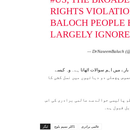
RIGHTS VIOLATIO
BALOCH PEOPLE 
LARGELY IGNORE
— DrNaseemBaluch (
 بارے میں اہم سوالات اٹھاتا ہے۔ وہ کیسے
 بلوچ عوام کو 75 سال سے، بالخصوص پچھلی دو دہائیوں میں نسل کشی کا
ظم پالیسی حوالے سے عالمی برادری کی اس
بل قبول ہے۔
عالمی برادری
ڈاکٹر نسیم بلوچ
ٹیگز