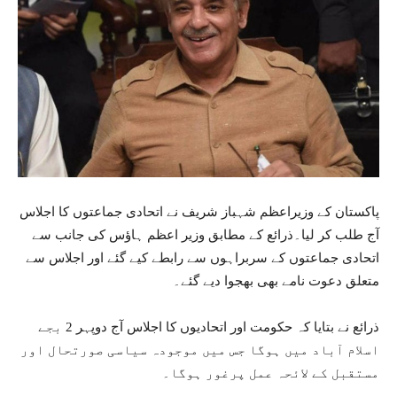
پاکستان کے وزیراعظم شہباز شریف نے اتحادی جماعتوں کا اجلاس
آج طلب کر لیا۔ذرائع کے مطابق وزیر اعظم ہاؤس کی جانب سے
اتحادی جماعتوں کے سربراہوں سے رابطے کیے گئے اور اجلاس سے
متعلق دعوت نامے بھی بھجوا دیے گئے۔
ذرائع نے بتایا کہ حکومت اور اتحادیوں کا اجلاس آج دوپہر 2 بجے
اسلام آباد میں ہوگا جس میں موجودہ سیاسی صورتحال اور
مستقبل کے لائحہ عمل پرغور ہوگا۔