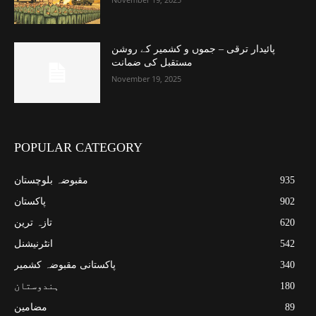
پائیدار ترقی – جموں و کشمیر کے روشن
مستقبل کی ضمانت
November 19, 2025
POPULAR CATEGORY
935
مقبوضہ بلوچستان
902
پاکستان
620
تازہ ترین
542
انٹرنیشنل
340
پاکستانی مقبوضہ کشمیر
180
ہندوستان
89
مضامین