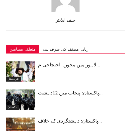
چیف ایڈیٹر
زیادہ مصنف کی طرف سے
متعلقہ مضامین
لاہور میں مجوزہ احتجاجی م...
انٹرنیشنل
پاکستان: پنجاب میں 12دہشت...
پاکستان
پاکستان: دہشتگردی کے خلاف...