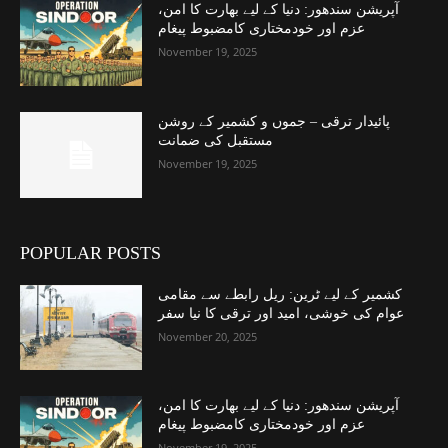
آپریشن سندھور: دنیا کے لیے بھارت کا امن،
عزم اور خودمختاری کامضبوط پیغام
November 19, 2025
پائیدار ترقی – جموں و کشمیر کے روشن
مستقبل کی ضمانت
November 19, 2025
POPULAR POSTS
کشمیر کے لیے ٹرین: ریل رابطے سے مقامی
عوام کی خوشی، امید اور ترقی کا نیا سفر
November 20, 2025
آپریشن سندھور: دنیا کے لیے بھارت کا امن،
عزم اور خودمختاری کامضبوط پیغام
November 19, 2025