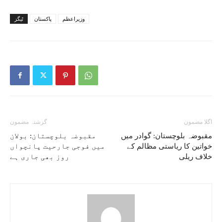
وزیراعظم
پاکستان
ٹیگز
اگلا مضمون
گزشتہ مضمون
مقبوضہ بلوچستان: گوادر میں
مقبوضہ بلوچستان: بولان
خواتین کا ریاستی مظالم کے
میں فوجی جارحیت پانچواں
خلاف ریلی
روز بھی جاری ہے