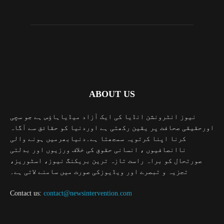
ABOUT US
نیوز انٹرونشن انڈیا کی ایک آزاد میڈیاہاؤس ہے جو سچی
اورحقیقی صحافت پر یقین رکھتی ہے اوردنیا کو حقائق سے آگاہ
کرنا اپنا کرتویہ سمجھتا ہے۔دنیابھرمیں ہونے والی
ناانصافیوں ، انسانی حقوق کی خلاف ورزیوں اور بدلتی
صورتحال کو براہ راست تازہ ترین بریکنگ نیوز، اسٹوریز،
تجزیہ و تبصرے اور ویڈیوزکی صورت میں سامنے لاتی ہے۔
Contact us:
contact@newsintervention.com