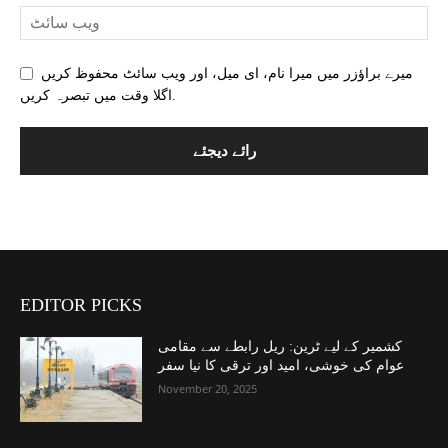
میرے براؤزر میں میرا نام، ای میل، اور ویب سائٹ محفوظ کریں
اگلا وقت میں تبصرہ کریں.
EDITOR PICKS
کشمیر کے لیے ٹرین: ریل رابطے سے مقامی
عوام کی خوشی، امید اور ترقی کا نیا سفر
November 20, 2025