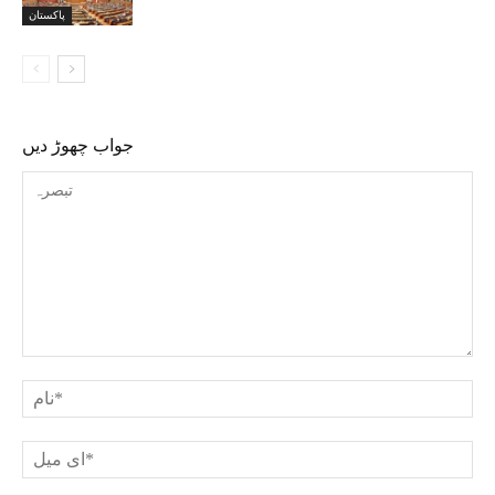
پاکستان
جواب چھوڑ دیں