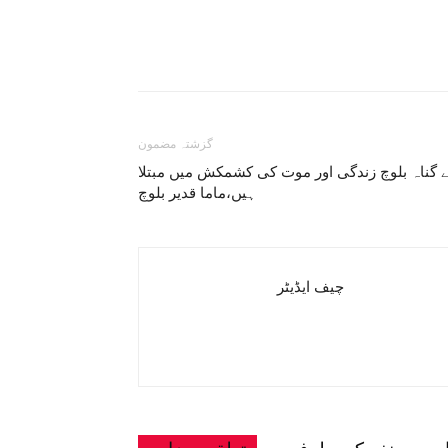
گزشتہ مضمون
ے گناہ بلوچ زندگی اور موت کی کشمکش میں مبتلا
ہیں،ماما قدیر بلوچ
چیف ایڈیٹر