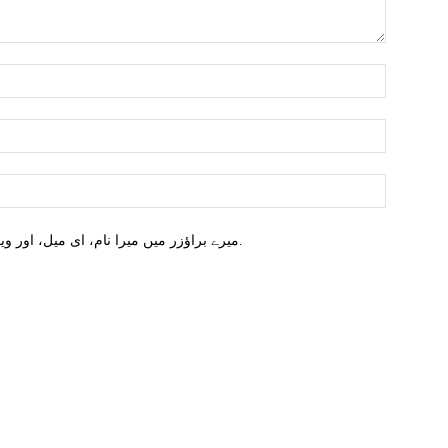
میرے براؤزر میں میرا نام، ای میل، اور ویب سائٹ محفوظ کریں اگلا وقت میں تبصرہ کریں.