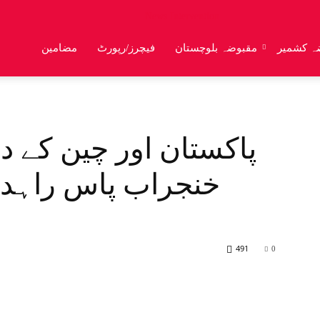
News Intervention
ضہ کشمیر
مقبوضہ بلوچستان
فیچرز/رپورٹ
مضامین
پاکستان اور چین کے د
خنجراب پاس راہدا
491
0