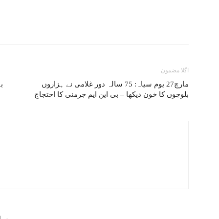
اگلا مضمون
مارچ27 یوم سیاہ: 75 سالہ دور غلامی نے ہزاروں
ب
بلوچوں کا خون دیکھا – بی این ایم جرمنی کا احتجاج