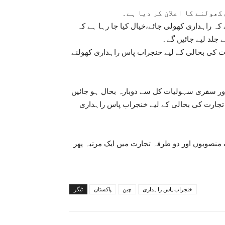
کھولنے کا اعلان کر دیا ہے۔
ہ راہداری کھولی جائے،خیال کیا جا رہا ہے کہ
 جلد لیے جائیں گے۔
 کی بحالی کے لیے خنجراب پاس راہداری کھولنے
اور سفری سہولیات کل سے دوبارہ بحال ہو جائیں
جارت کی بحالی کے لیے خنجراب پاس راہداری
منصوبوں اور دو طرفہ تجارت میں ایک مرتبہ پھر
خنجراب پاس راہداری
چین
پاکستان
ٹیگز