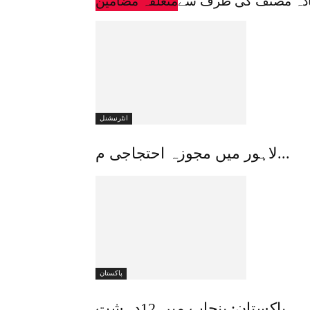
ادہ مصنف کی طرف سے
متعلقہ مضامین
انٹرنیشنل
لاہور میں مجوزہ احتجاجی م...
پاکستان
پاکستان: پنجاب میں 12دہشت...