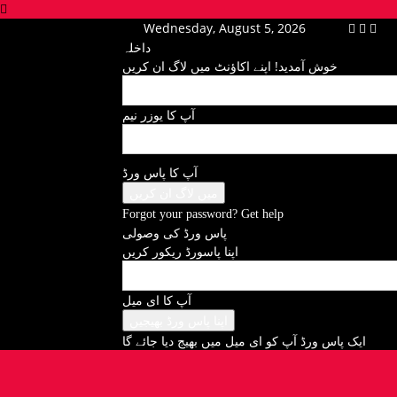
Wednesday, August 5, 2026
داخلہ
خوش آمدید! اپنے اکاؤنٹ میں لاگ ان کریں
آپ کا يوزر نيم
آپ کا پاس ورڈ
Forgot your password? Get help
پاس ورڈ کی وصولی
اپنا پاسورڈ ريکور کريں
آپ کا ای میل
ایک پاس ورڈ آپ کو ای ميل ميں بھیج دیا جائے گا