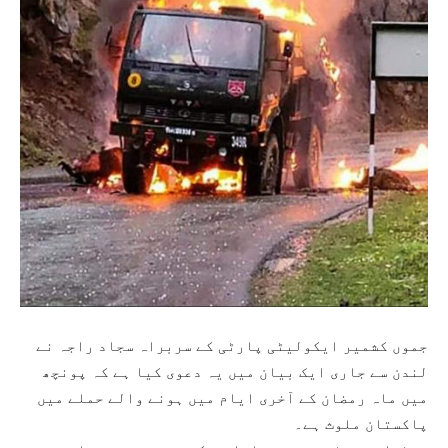
جموں کشمیر ایکولیٹی پارٹی کے سربراہ سجاد راجہ نے
لندن سے جاری ایک بیان میں یہ دعوی کیا ہے کہ پونچھ
میں ماہ رمضان کے آخری ایام میں ہونے والے حملے میں
پاکستان ملوث ہے۔