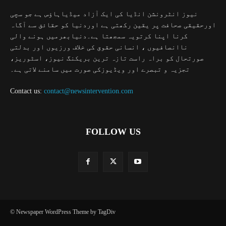
نیوز انٹرونشن انڈیا کی ایک آزاد میڈیاہاؤس ہے جو سچی
اورحقیقی صحافت پر یقین رکھتی ہے اوردنیا کو حقائق سے آگاہ
کرنا اپنا کرتویہ سمجھتا ہے۔دنیابھرمیں ہونے والی
ناانصافیوں ، انسانی حقوق کی خلاف ورزیوں اور بدلتی
صورتحال کو براہ راست تازہ ترین بریکنگ نیوز، اسٹوریز،
تجزیہ و تبصرے اور ویڈیوزکی صورت میں سامنے لاتی ہے۔
Contact us:
contact@newsintervention.com
FOLLOW US
© Newspaper WordPress Theme by TagDiv