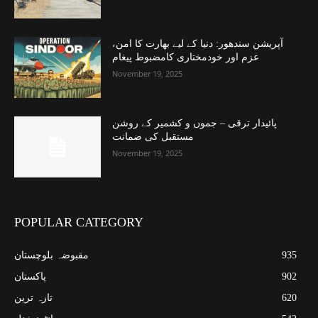
آپریشن سندھور: دنیا کے لیے بھارت کا امن،
عزم اور خودمختاری کامضبوط پیغام
November 19, 2025
پائیدار ترقی – جموں و کشمیر کے روشن
مستقبل کی ضمانت
November 19, 2025
POPULAR CATEGORY
935
مقبوضہ بلوچستان
902
پاکستان
620
تازہ ترین