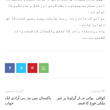
اندر عسکریت پسندی، دہشت گردی اور قتل و غارتگری کا
نوٹس لے ۔
ہم امن کے ساتھ زندہ رہنا چاہتے ہیں، ہمیں جینے کا حق
دلوایا جائے ۔
یاد رہے سجاد راجہ کا تعلق پاکستان کے قبضے والے
کشمیر سے ہے۔
اگلا مضمون
گزشتہ مضمون
کوٹلی ہوائی جہاز گراونڈ پر غیر
پاکستان میں مذہبی آزادی ایک
ملکی فوج کا قبضہ
خواب