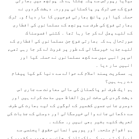
میڈیا رپورٹس سے پتہ چلتا ہے کہ پونچھ میں بھارتی
فوج کے جس ٹرک پر پاکستانی پروردہ دہشت گردوں نے
حملہ کیا اور پانچ بھارتی فوجیوں کا مار دیا؛ وہ ٹرک
بھارتی فوج کی طرف سے پونچھ کے مسلمانوں کی افطاری
کے لئیے پھل لے کر جا رہا تھا ۔ کتنی افسوسناک
صورتحال ہے کہ بھارتی فوج جن مسلمانوں کی افطاری کے
لئیے جذبۂ خیرسگالی کے طور پر فروٹ لے کر جا رہی تھی،
اس پر انہی میں سے کچھ مسلمانوں نے حملہ کیا اور
انہیں مار دیا ۔
یہ عسکریت پسند اسلام کے حوالے سے دنیا کو کیا پیغام
دے رہے ہیں؟
ہم ایک طرف تو پاکستان کی مالی معاونت سے جاری اس
دہشت گردی کی سخت ترین الفاظ میں مذمت کرتے ہیں اور
دوسری جانب جموں کشمیر کے لوگوں کے لیے بھارت کی طرف
سے دکھائی جانے والی خیرسگالی اور دوستی کے جذبات کی
تعریف کئیے بغیر بھی نہیں رہ سکتے ۔
ہم اقوامِ متحدہ اور یورپی انسانی حقوق ایجنسی سے
اپیل کرتے ہیں کہ پاکستان کی جانب سے جموں و کشمیر کے