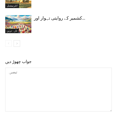
انٹرنیشنل
کشمیر کے روایتی تہوار اور...
تازہ ترین
جواب چھوڑ دیں