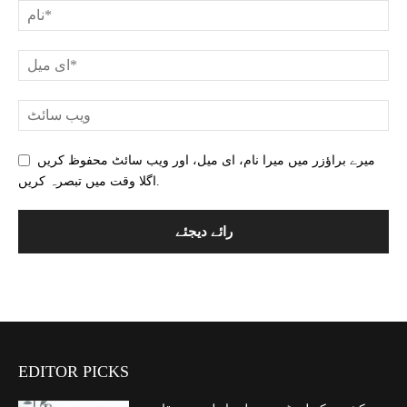
میرے براؤزر میں میرا نام، ای میل، اور ویب سائٹ محفوظ کریں
اگلا وقت میں تبصرہ کریں.
EDITOR PICKS