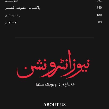
542
انٹرنیشنل
340
پاکستانی مقبوضہ کشمیر
180
ہندوستان
89
مضامین
ABOUT US