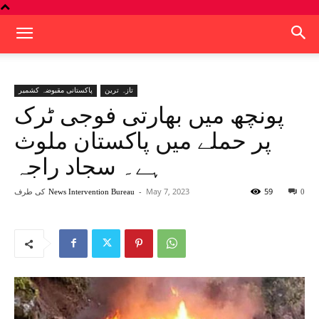
تازہ ترین
پاکستانی مقبوضہ کشمیر
پونچھ میں بھارتی فوجی ٹرک
پر حملے میں پاکستان ملوث
ہے۔ سجاد راجہ
59
May 7, 2023
-
کی طرف
News Intervention Bureau
0