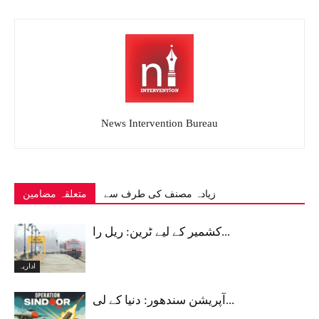
News Intervention Bureau
زیادہ مصنف کی طرف سے
متعلقہ مضامین
کشمیر کے لیے ٹرین: ریل را...
اداریہ
آپریشن سندھور: دنیا کے لی...