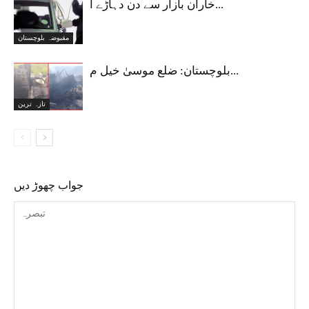
خاران بازار سے دن دہاڑے ا...
مقبوضہ بلوچستان
بلوچستان: ضلع موسیٰ خیل م...
تازہ ترین
جواب چھوڑ دیں