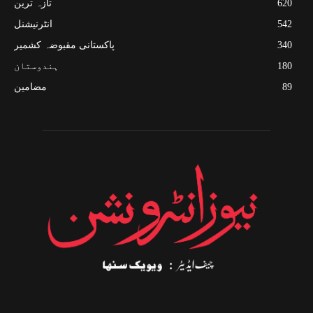
620
تازہ ترین
542
انٹرنیشنل
340
پاکستانی مقبوضہ کشمیر
180
ہندوستان
89
مضامین