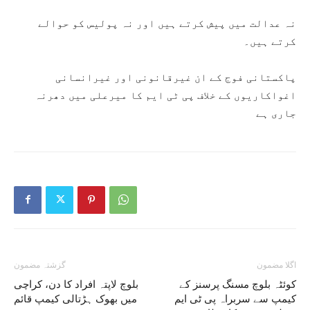
‏نہ عدالت میں پیش کرتے ہیں اور نہ پولیس کو حوالے
کرتے ہیں۔
پاکستانی فوج کے ان غیرقانونی اور غیرانسانی
اغواکاریوں کے خلاف پی ٹی ایم کا میرعلی میں دھرنہ
جاری ہے
اگلا مضمون
گزشتہ مضمون
کوئٹہ بلوچ مسنگ پرسنز کے
بلوچ لاپتہ افراد کا دن، کراچی
کیمپ سے سربراہ پی ٹی ایم
میں بھوک ہڑتالی کیمپ قائم