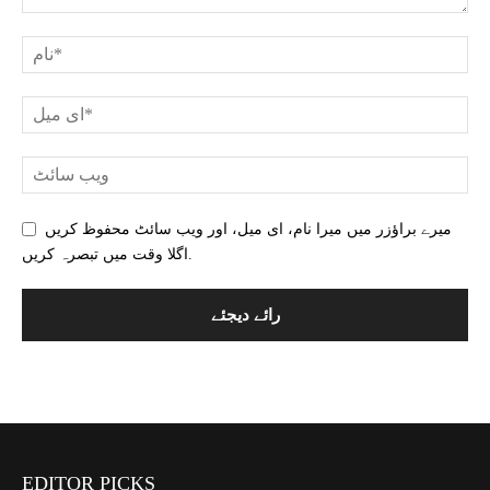
میرے براؤزر میں میرا نام، ای میل، اور ویب سائٹ محفوظ کریں
اگلا وقت میں تبصرہ کریں.
EDITOR PICKS