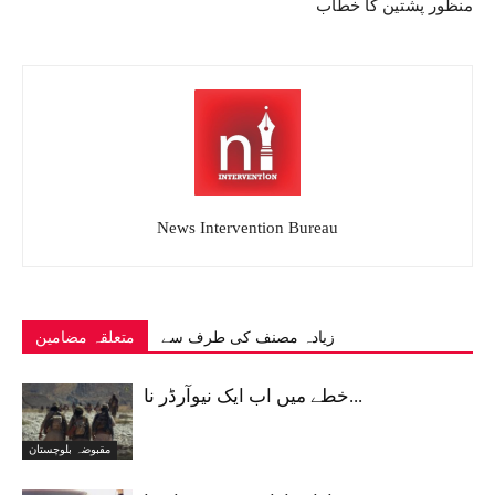
منظور پشتین کا خطاب
News Intervention Bureau
زیادہ مصنف کی طرف سے
متعلقہ مضامین
خطے میں اب ایک نیوآرڈر نا...
مقبوضہ بلوچستان