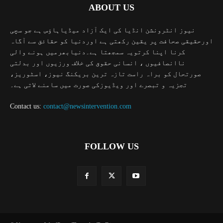
ABOUT US
نیوز انٹرونشن انڈیا کی ایک آزاد میڈیاہاؤس ہے جو سچی
اورحقیقی صحافت پر یقین رکھتی ہے اوردنیا کو حقائق سے آگاہ
کرنا اپنا کرتویہ سمجھتا ہے۔دنیابھرمیں ہونے والی
ناانصافیوں ، انسانی حقوق کی خلاف ورزیوں اور بدلتی
صورتحال کو براہ راست تازہ ترین بریکنگ نیوز، اسٹوریز،
تجزیہ و تبصرے اور ویڈیوزکی صورت میں سامنے لاتی ہے۔
Contact us:
contact@newsintervention.com
FOLLOW US