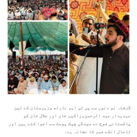
گزشتہ نو دنوں سے پی ٹی ایم نارتھ وزیرستان کے تین
عہدیدار عید الرحمن،زاکیم خان اور جلال خان کو
پاکستانی فوج نے سیدگی چیک پوسٹ سے اغوا کئے ہیں اور
تاحال انکے جبر کا نشانہ ہے۔