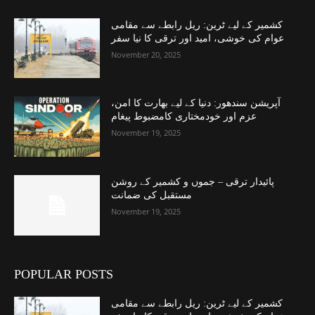
کشمیر کے لیے ٹرین: ریل رابطے سے مقامی
عوام کی خوشی، امید اور ترقی کا نیا سفر
November 20, 2025
آپریشن سندھور: دنیا کے لیے بھارت کا امن،
عزم اور خودمختاری کامضبوط پیغام
November 19, 2025
پائیدار ترقی – جموں و کشمیر کے روشن
مستقبل کی ضمانت
November 19, 2025
POPULAR POSTS
کشمیر کے لیے ٹرین: ریل رابطے سے مقامی