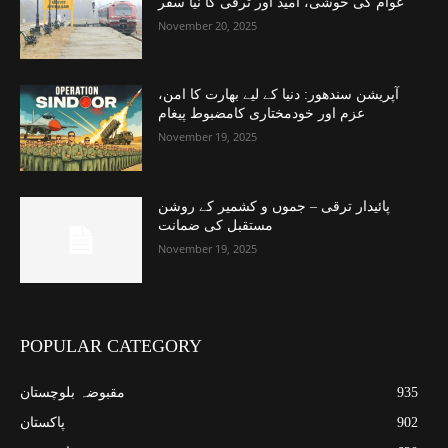
عوام کی خوشی، امید اور ترقی کا نیا سفر
November 20, 2025
آپریشن سندھور: دنیا کے لیے بھارت کا امن،
عزم اور خودمختاری کامضبوط پیغام
November 19, 2025
پائیدار ترقی – جموں و کشمیر کے روشن
مستقبل کی ضمانت
November 19, 2025
POPULAR CATEGORY
935
مقبوضہ بلوچستان
902
پاکستان