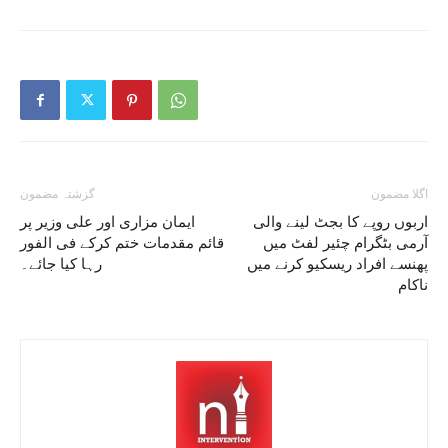
اگلا مضمون
گزشتہ مضمون
اربوں روپے کا بجٹ لینے والی
ایمان مزاری اور علی وزیر پر
آرمی بٹگرام چئیر لفٹ میں
قائم مقدمات ختم کرکے فی الفور
پھنسے افراد ریسکیو کرنے میں
رہا کیا جائے۔
ناکام