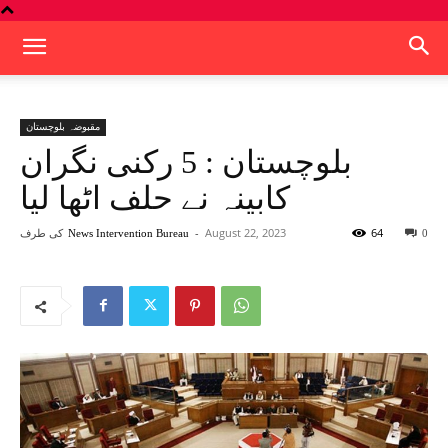
مقبوضہ بلوچستان
بلوچستان : 5 رکنی نگران
کابینہ نے حلف اٹھا لیا
64
August 22, 2023
-
کی طرف
News Intervention Bureau
0