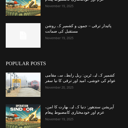
November 19, 2025
پائیدار ترقی – جموں و کشمیر کے روشن
مستقبل کی ضمانت
November 19, 2025
POPULAR POSTS
کشمیر کے لیے ٹرین: ریل رابطے سے مقامی
عوام کی خوشی، امید اور ترقی کا نیا سفر
November 20, 2025
آپریشن سندھور: دنیا کے لیے بھارت کا امن،
عزم اور خودمختاری کامضبوط پیغام
November 19, 2025