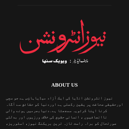
ABOUT US
نیوز انٹرونشن انڈیا کی ایک آزاد میڈیاہاؤس ہے جو سچی
اورحقیقی صحافت پر یقین رکھتی ہے اوردنیا کو حقائق سے آگاہ
کرنا اپنا کرتویہ سمجھتا ہے۔دنیابھرمیں ہونے والی
ناانصافیوں ، انسانی حقوق کی خلاف ورزیوں اور بدلتی
صورتحال کو براہ راست تازہ ترین بریکنگ نیوز، اسٹوریز،