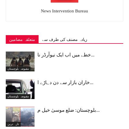
News Intervention Bureau
زیادہ مصنف کی طرف سے
متعلقہ مضامین
خطے میں اب ایک نیوآرڈر نا...
مقبوضہ بلوچستان
خاران بازار سے دن دہاڑے ا...
مقبوضہ بلوچستان
بلوچستان: ضلع موسیٰ خیل م...
تازہ ترین