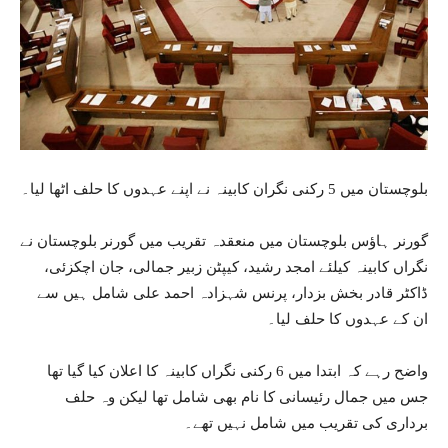
بلوچستان میں 5 رکنی نگران کابینہ نے اپنے عہدوں کا حلف اٹھا لیا۔
گورنر ہاؤس بلوچستان میں منعقدہ تقریب میں گورنر بلوچستان نے
نگراں کابینہ کیلئے امجد رشید، کیپٹن زبیر جمالی، جان اچکزئی،
ڈاکٹر قادر بخش بزدار، پرنس شہزادہ احمد علی شامل ہیں سے
ان کے عہدوں کا حلف لیا۔
واضح رہے کہ ابتدا میں 6 رکنی نگراں کابینہ کا اعلان کیا گیا تھا
جس میں جمال رئیسانی کا نام بھی شامل تھا لیکن وہ حلف
برداری کی تقریب میں شامل نہیں تھے۔