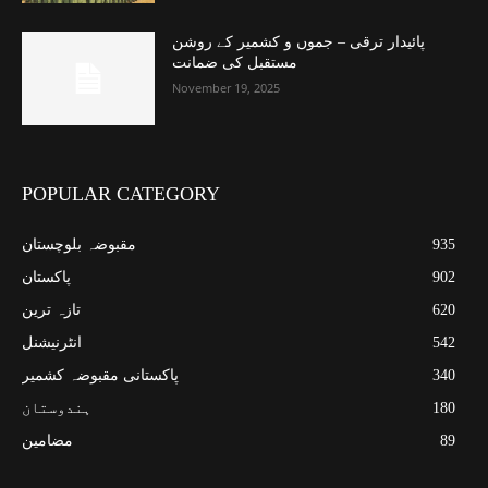
پائیدار ترقی – جموں و کشمیر کے روشن
مستقبل کی ضمانت
November 19, 2025
POPULAR CATEGORY
935
مقبوضہ بلوچستان
902
پاکستان
620
تازہ ترین
542
انٹرنیشنل
340
پاکستانی مقبوضہ کشمیر
180
ہندوستان
89
مضامین