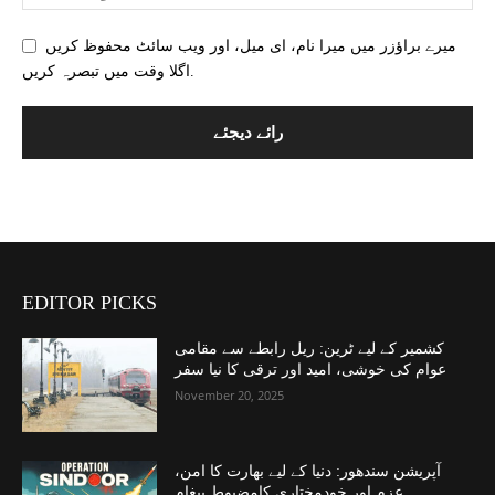
میرے براؤزر میں میرا نام، ای میل، اور ویب سائٹ محفوظ کریں
اگلا وقت میں تبصرہ کریں.
EDITOR PICKS
کشمیر کے لیے ٹرین: ریل رابطے سے مقامی
عوام کی خوشی، امید اور ترقی کا نیا سفر
November 20, 2025
آپریشن سندھور: دنیا کے لیے بھارت کا امن،
عزم اور خودمختاری کامضبوط پیغام