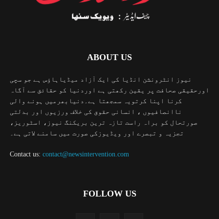
ABOUT US
نیوز انٹرونشن انڈیا کی ایک آزاد میڈیاہاؤس ہے جو سچی
اورحقیقی صحافت پر یقین رکھتی ہے اوردنیا کو حقائق سے آگاہ
کرنا اپنا کرتویہ سمجھتا ہے۔دنیابھرمیں ہونے والی
ناانصافیوں ، انسانی حقوق کی خلاف ورزیوں اور بدلتی
صورتحال کو براہ راست تازہ ترین بریکنگ نیوز، اسٹوریز،
تجزیہ و تبصرے اور ویڈیوزکی صورت میں سامنے لاتی ہے۔
Contact us:
contact@newsintervention.com
FOLLOW US