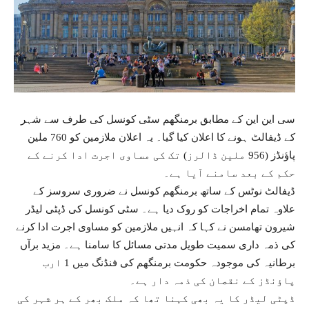
سی این این کے مطابق برمنگھم سٹی کونسل کی طرف سے شہر
کے ڈیفالٹ ہونے کا اعلان کیا گیا۔ یہ اعلان ملازمین کو 760 ملین
پاؤنڈز (956 ملین ڈالرز) تک کی مساوی اجرت ادا کرنے کے
حکم کے بعد سامنے آیا ہے۔
ڈیفالٹ نوٹس کے ساتھ برمنگھم کونسل نے ضروری سروسز کے
علاوہ تمام اخراجات کو روک دیا ہے۔ سٹی کونسل کی ڈپٹی لیڈر
شیرون تھامسن نے کہا کہ انہیں ملازمین کو مساوی اجرت ادا کرنے
کی ذمہ داری سمیت طویل مدتی مسائل کا سامنا ہے۔ مزید برآں
برطانیہ کی موجودہ حکومت برمنگھم کی فنڈنگ میں 1 ارب
پاؤنڈز کے نقصان کی ذمہ دار ہے۔
ڈپٹی لیڈر کا یہ بھی کہنا تھا کہ ملک بھر کے ہر شہر کی