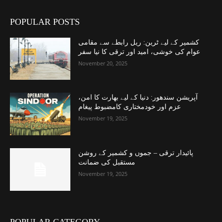
POPULAR POSTS
کشمیر کے لیے ٹرین: ریل رابطے سے مقامی
عوام کی خوشی، امید اور ترقی کا نیا سفر
November 20, 2025
آپریشن سندھور: دنیا کے لیے بھارت کا امن،
عزم اور خودمختاری کامضبوط پیغام
November 19, 2025
پائیدار ترقی – جموں و کشمیر کے روشن
مستقبل کی ضمانت
November 19, 2025
POPULAR CATEGORY