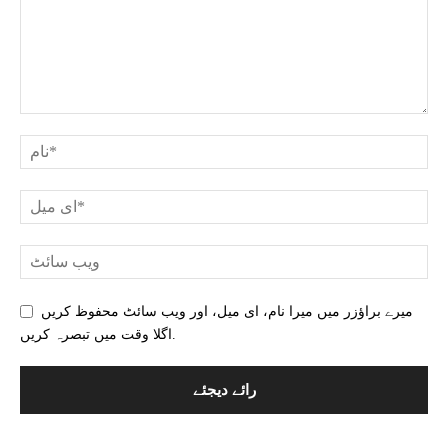
میرے براؤزر میں میرا نام، ای میل، اور ویب سائٹ محفوظ کریں
اگلا وقت میں تبصرہ کریں.