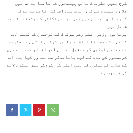
طرح ہمیں خطرناک مالی چیلنجوں کا سامنا ہے جس میں
فلاح و بہبود کی ضروریات میں اچانک اضافے سے لے کر
کاروباری آمدنی میں کمی اور مہنگائی کے بڑھتے اثرات
شامل ہیں۔
برطانوی وزیر اعظم رشی سوناک کے ترجمان کا کہنا تھا
کہ شہر کے بجٹ کا انتظام مقامی کونسل کرتی ہے۔ حکومت
نے مقامی لوگوں کو معقول آمدنی اور اخراجات کرنے میں
کونسلوں کی مدد کے لیے باقاعدگی سے تعاون کیا ہے۔ اس
کے علاوہ کونسلوں کو بھی اپنی کارکردگی میں بہتری لانے
کی ضرورت ہے۔