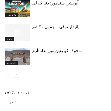
آپریشن سندھور: دنیا کے لی...
انٹرنیشنل
پائیدار ترقی – جموں و کشم...
اداریہ
خوف کو یقین میں بدلنا:آرم...
انٹرنیشنل
جواب چھوڑ دیں