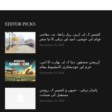
EDITOR PICKS
کشمیر کے لیے ٹرین: ریل رابطے سے مقامی
عوام کی خوشی، امید اور ترقی کا نیا سفر
November 20, 2025
آپریشن سندھور: دنیا کے لیے بھارت کا امن،
عزم اور خودمختاری کامضبوط پیغام
November 19, 2025
پائیدار ترقی – جموں و کشمیر کے روشن
مستقبل کی ضمانت
November 19, 2025