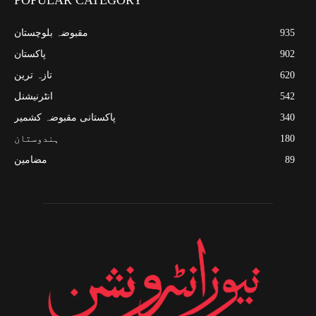
935
مقبوضہ بلوچستان
902
پاکستان
620
تازہ ترین
542
انٹرنیشنل
340
پاکستانی مقبوضہ کشمیر
180
ہندوستان
89
مضامین