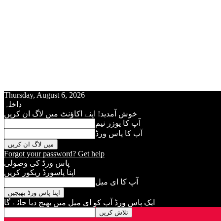
Thursday, August 6, 2026
داخلہ
خوش آمدید! اپنے اکاؤنٹ میں لاگ ان کریں
آپ کا يوزر نيم
آپ کا پاس ورڈ
Forgot your password? Get help
پاس ورڈ کی وصولی
اپنا پاسورڈ ريکور کريں
آپ کا ای میل
ایک پاس ورڈ آپ کو ای ميل ميں بھیج دیا جائے گا