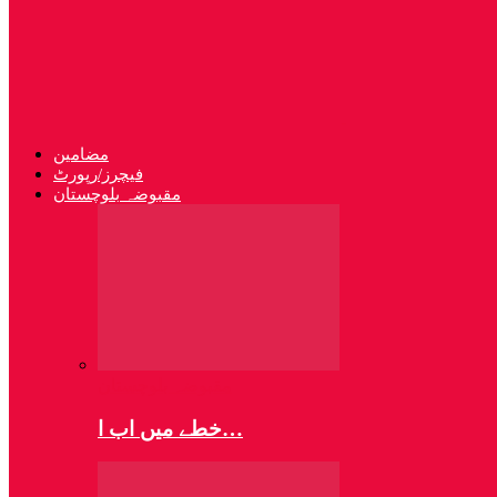
مضامین
فیچرز/رپورٹ
مقبوضہ بلوچستان
مقبوضہ بلوچستان
خطے میں اب ا…