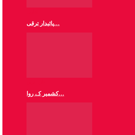
اداریہ
پائیدار ترقی…
تازہ ترین
کشمیر کے روا…