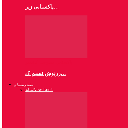
پاکستانی زیر…
پاکستانی مقبوضہ کشمیر
زرنوش نسیم ک…
ہندوستان
New Look
تمام