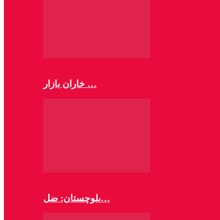
مقبوضہ بلوچستان
خاران بازار …
تازہ ترین
بلوچستان: ضل…