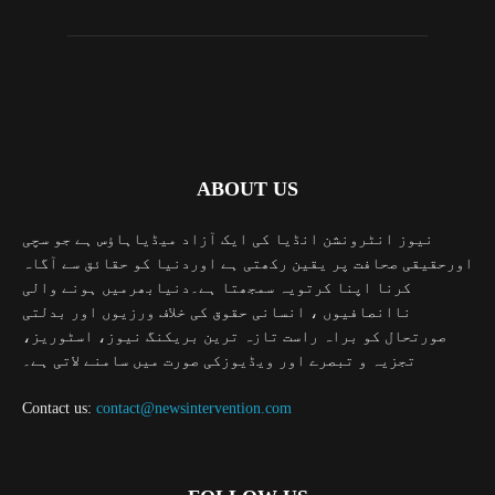
ABOUT US
نیوز انٹرونشن انڈیا کی ایک آزاد میڈیاہاؤس ہے جو سچی
اورحقیقی صحافت پر یقین رکھتی ہے اوردنیا کو حقائق سے آگاہ
کرنا اپنا کرتویہ سمجھتا ہے۔دنیابھرمیں ہونے والی
ناانصافیوں ، انسانی حقوق کی خلاف ورزیوں اور بدلتی
صورتحال کو براہ راست تازہ ترین بریکنگ نیوز، اسٹوریز،
تجزیہ و تبصرے اور ویڈیوزکی صورت میں سامنے لاتی ہے۔
Contact us:
contact@newsintervention.com