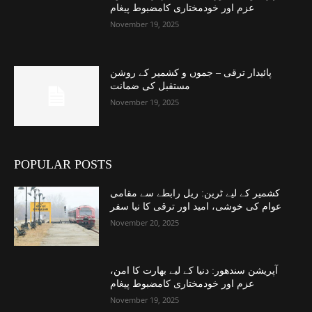
عزم اور خودمختاری کامضبوط پیغام
November 19, 2025
پائیدار ترقی – جموں و کشمیر کے روشن
مستقبل کی ضمانت
November 19, 2025
POPULAR POSTS
کشمیر کے لیے ٹرین: ریل رابطے سے مقامی
عوام کی خوشی، امید اور ترقی کا نیا سفر
November 20, 2025
آپریشن سندھور: دنیا کے لیے بھارت کا امن،
عزم اور خودمختاری کامضبوط پیغام
November 19, 2025