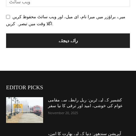
میرے براؤزر میں میرا نام، ای میل، اور ویب سائٹ محفوظ کریں
اگلا وقت میں تبصرہ کریں.
EDITOR PICKS
کشمیر کے لیے ٹرین: ریل رابطے سے مقامی
عوام کی خوشی، امید اور ترقی کا نیا سفر
November 20, 2025
آپریشن سندھور: دنیا کے لیے بھارت کا امن،