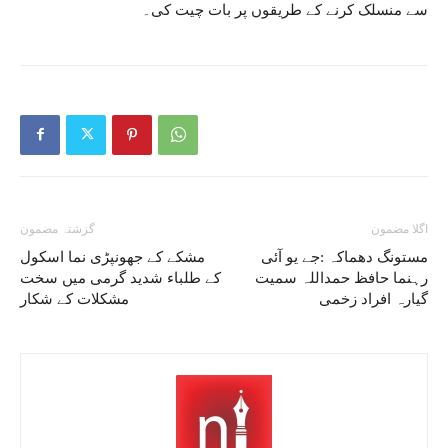
سے منسلک کرنے کے طریقوں پر بات چیت کی۔
اگلا مضمون
گزشتہ مضمون
مستونگ دھماکہ :جے یو آئی
مشکے کے جھونپڑی نما اسکول
رہنما حافظ حمداللہ سمیت
کے طلباء شدید گرمی میں سخت
گیارہ افراد زخمی
مشکلات کے شکار