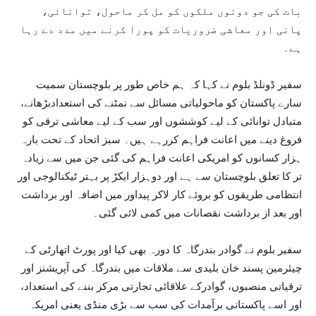
بات کی جو دونوں ملکوں کو مل کر ماحول، توانائی،
پانی اور معاشی ضروریات کو پورا کرنے میں مدد دے رہا
ہے۔
سفیر ڈونلڈ بلوم نے کہا کہ ہم خاص طور پر بلوچستان سمیت
سارے پاکستان کو ماحولیاتی مسائل سے نمٹنے کی استعدادبڑھانے،
متبادل توانائی کے لیے کوششوں اور سب کے لیے معاشی ترقی کو
فروغ دینے میں اعانت فراہم کررہے ہیں۔ سبز اتحاد کے تحت بارہ
ہزار کسانوں کو امریکی اعانت فراہم کی گئی جن میں سے زیادہ
تر کا تعلق بلوچستان سے ہے اور دوہزار ایکڑ پر بہتر ٹیکنالوجی اور
انتظامی طریقوں کو بروئے کار لاکر پیداور میں اضافہ اور برداشت
اور بعد از برداشت نقصانات میں کمی لائی گئی۔
سفیر بلوم نے گوادر بندرگاہ کا دورہ بھی کیا اور پورٹ اتھارٹی کے
چیئرمین پسند خان بلیدی سے ملاقات میں بندرگاہ کی آپریشنز اور
ترقیاتی منصبوں، گوادرکے علاقائی تجارتی مرکز بننے کی استعداد،
اور اسے پاکستانی برآمدات کی سب سے بڑی منڈی یعنی امریکہ