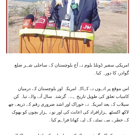
امریکی سفیر ڈونلڈ بلوم نے آج بلوچستان کے ساحلی شہر ضلع
گوادر، کا دورہ کیا۔
اس موقع پر انہوں نے کہاکہ امریکہ اور بلوچستان کے درمیان
کامیاب تعلق کی طویل تاریخ ہے۔ گزشتہ سال آنے والے تباہ کن
سیلاب کے بعد امریکہ نے خوراک اور اشد ضروری رقم کے ذریعے چھ
لاکھ اکسٹھ ہزارافراد کی اعانت کی اور نوے ہزار بچوں کو بھوک
کے خطرے سے نمٹنے کے لیے کھانا فراہم کیا۔