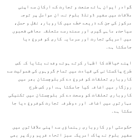
گوادر ایوان ہائے صنعت و تجارت کے ارکان سے اپنی
ملاقات میں سفیر ڈونلڈ بلوم نے. ان عوامل پر توجہ
مرکوز کی جن کے ذریعے خطے میں کاروبار، نقل و حمل،
سیاحت، ماہی گیری اور سمندرسے متعلقہ معاشی شعبوں
میں امریکی تجارت اور سرمایہ کاری کو فروغ دیا
جاسکتا ہے۔
اپنے خیالات کا اظہار کرتے ہوئے وفدنے بتایا کہ کس
طرح پاکستانی کی قیادت میں تمام گروہوں کی شمولیت سے
کاروباری تعلقات کو فروغ دے کربلوچستان بھر میں
روزگار میں اضافہ کیا جاسکتا ہے. اور کس طرح
کاروباری تعلقات کو وسعت دے کر بلوچستان میں تکنیکی
مہارتوں میں اضافہ اور دوطرفہ تجارت کوفروغ دیا جا
سکتا ہے۔
حکومتی اور کاروباری رہنماؤں سے اپنی ملاقاتوں میں
سفیر بلوم نے پاک. امریکہ سبز اتحاد فریم ورک پر بھی