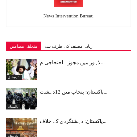
News Intervention Bureau
زیادہ مصنف کی طرف سے
متعلقہ مضامین
لاہور میں مجوزہ احتجاجی م...
انٹرنیشنل
پاکستان: پنجاب میں 12دہشت...
پاکستان
پاکستان: دہشتگردی کے خلاف...
پاکستان