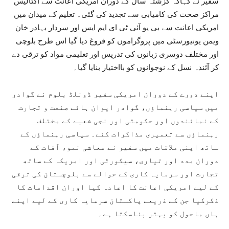
سفیر نے کہاکہ گزشتہ سال کے دوران امریکی اعانت سے اکتالیس
مراکز صحت کی کامیابی سے تجدید کی گئی۔ تعلیم کے میدان میں
امریکی اعانت سے بی یو آئی ٹی ای ایم ایس اور سردار بہادر خان
ویمن یونیورسٹی میں پروگراموں کو فروغ دیا گیا اس طرح بلوچی
اور مختلف دوسری زبانوں کی تدریس اور تعلیمی مواد کو ترقی دے
کر آئندہ نسل کے نوجوانوں کو بااختیار بنایا گیا۔
اپنے دورے کے دوران امریکی سفیر ڈونلڈ بلوم نے گوادر
میں سیاسی رہنماؤں، گوادر ایوان ہائے صنعت و تجارت
کے نمائندوں اور حکومتی اور نجی شعبے کے مختلف
رہنماؤں سے تعمیری مذاکرات کئے۔ سیاسی رہنماؤں کے
ساتھ اپنی ملاقات میں سفیر نے معاشی نمو، آفات کے
دوران مدد اور تیاری، سیکورٹی اور امریکہ کے ساتھ
تجارت اور سرمایہ کاری کے حوالے سے بلوچستان کی ترقی
کے لیے امریکی اعانت کا اعادہ کیا اوران اقدامات کا
ذکرکیا جن کے ذریعے پاکستان سرمایہ کاری کے لیے اپنے
ہاں ماحول کو بہتر بناسکتا ہے۔