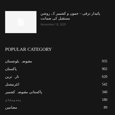
پائیدار ترقی – جموں و کشمیر کے روشن
مستقبل کی ضمانت
November 19, 2025
POPULAR CATEGORY
935
مقبوضہ بلوچستان
902
پاکستان
620
تازہ ترین
542
انٹرنیشنل
340
پاکستانی مقبوضہ کشمیر
180
ہندوستان
89
مضامین