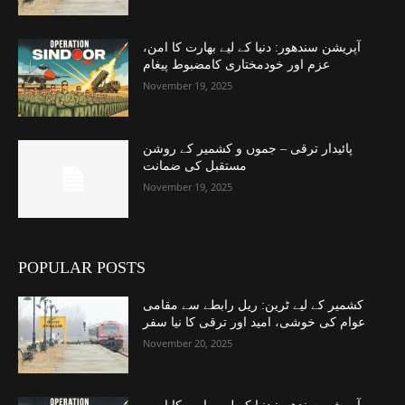
آپریشن سندھور: دنیا کے لیے بھارت کا امن،
عزم اور خودمختاری کامضبوط پیغام
November 19, 2025
پائیدار ترقی – جموں و کشمیر کے روشن
مستقبل کی ضمانت
November 19, 2025
POPULAR POSTS
کشمیر کے لیے ٹرین: ریل رابطے سے مقامی
عوام کی خوشی، امید اور ترقی کا نیا سفر
November 20, 2025