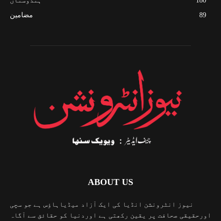
180
ہندوستان
89
مضامین
ABOUT US
نیوز انٹرونشن انڈیا کی ایک آزاد میڈیاہاؤس ہے جو سچی
اورحقیقی صحافت پر یقین رکھتی ہے اوردنیا کو حقائق سے آگاہ