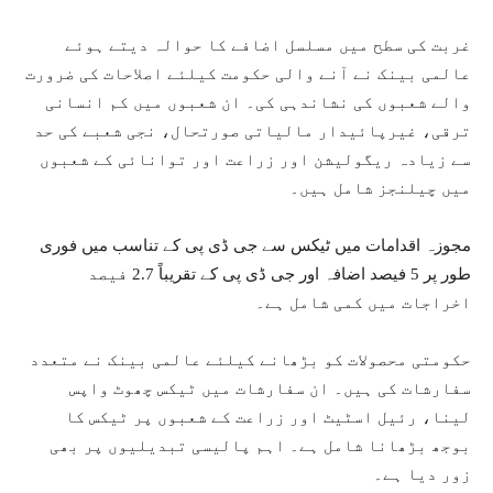
غربت کی سطح میں مسلسل اضافے کا حوالہ دیتے ہوئے
عالمی بینک نے آنے والی حکومت کیلئے اصلاحات کی ضرورت
والے شعبوں کی نشاندہی کی۔ ان شعبوں میں کم انسانی
ترقی، غیرپائیدار مالیاتی صورتحال، نجی شعبے کی حد
سے زیادہ ریگولیشن اور زراعت اور توانائی کے شعبوں
میں چیلنجز شامل ہیں۔
مجوزہ اقدامات میں ٹیکس سے جی ڈی پی کے تناسب میں فوری
طور پر 5 فیصد اضافہ اور جی ڈی پی کے تقریباً 2.7 فیصد
اخراجات میں کمی شامل ہے۔
حکومتی محصولات کو بڑھانے کیلئے عالمی بینک نے متعدد
سفارشات کی ہیں۔ ان سفارشات میں ٹیکس چھوٹ واپس
لینا، رئیل اسٹیٹ اور زراعت کے شعبوں پر ٹیکس کا
بوجھ بڑھانا شامل ہے۔ اہم پالیسی تبدیلیوں پر بھی
زور دیا ہے۔