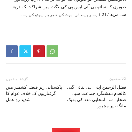
صوبوں کے ساتھ بی آئی ایس پی کی لاگت میں شراکت کے ذریعے
سے مزید 217 ارب روپے کی بچت کی تجویز پیش کی ہے۔
اگلا مضمون
گزشتہ مضمون
فضل الرحمن اپنی ہی بنائی گئی
پاکستانی زیر قبضہ کشمیر میں
کالعدم دھشتگرد جماعت سپاہ
گرفتاریوں کے خلاف عوام کا
صحابہ سے انتخابی مدد کی بھیک
شدید ردِ عمل
مانگنے پر مجبور