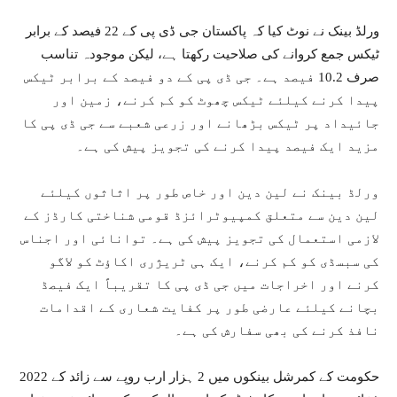
ورلڈ بینک نے نوٹ کیا کہ پاکستان جی ڈی پی کے 22 فیصد کے برابر
ٹیکس جمع کروانے کی صلاحیت رکھتا ہے، لیکن موجودہ تناسب
صرف 10.2 فیصد ہے۔ جی ڈی پی کے دو فیصد کے برابر ٹیکس
پیدا کرنے کیلئے ٹیکس چھوٹ کو کم کرنے، زمین اور
جائیداد پر ٹیکس بڑھانے اور زرعی شعبے سے جی ڈی پی کا
مزید ایک فیصد پیدا کرنے کی تجویز پیش کی ہے۔
ورلڈ بینک نے لین دین اور خاص طور پر اثاثوں کیلئے
لین دین سے متعلق کمپیوٹرائزڈ قومی شناختی کارڈز کے
لازمی استعمال کی تجویز پیش کی ہے۔ توانائی اور اجناس
کی سبسڈی کو کم کرنے، ایک ہی ٹریژری اکاؤٹ کو لاگو
کرنے اور اخراجات میں جی ڈی پی کا تقریباً ایک فیصڈ
بچانے کیلئے عارضی طور پر کفایت شعاری کے اقدامات
نافذ کرنے کی بھی سفارش کی ہے۔
2022 حکومت کے کمرشل بینکوں میں 2 ہزار ارب روپے سے زائد کے