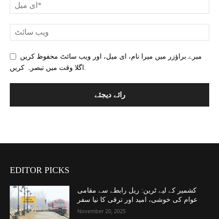
میرے براؤزر میں میرا نام، ای میل، اور ویب سائٹ محفوظ کریں
اگلا وقت میں تبصرہ کریں.
EDITOR PICKS
کشمیر کے لیے ٹرین: ریل رابطے سے مقامی
عوام کی خوشی، امید اور ترقی کا نیا سفر
November 20, 2025