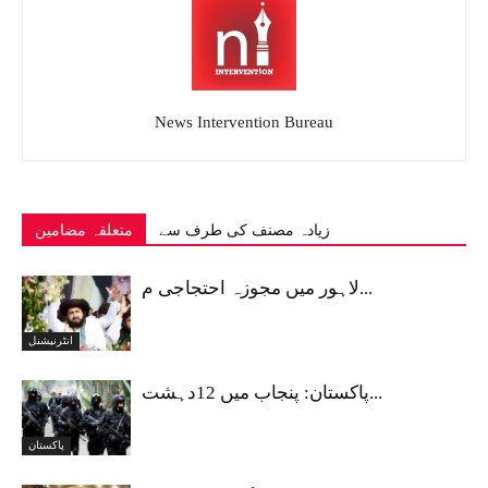
News Intervention Bureau
زیادہ مصنف کی طرف سے
متعلقہ مضامین
لاہور میں مجوزہ احتجاجی م...
انٹرنیشنل
پاکستان: پنجاب میں 12دہشت...
پاکستان