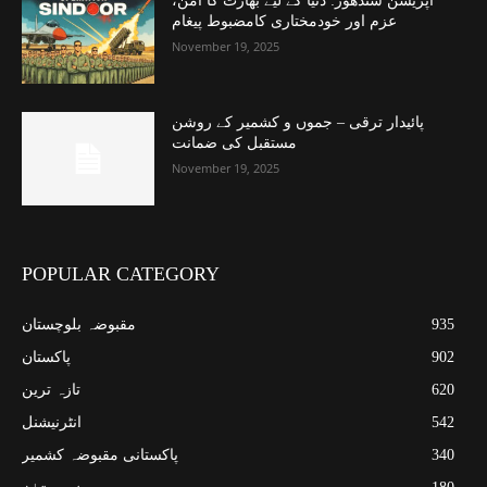
آپریشن سندھور: دنیا کے لیے بھارت کا امن،
عزم اور خودمختاری کامضبوط پیغام
November 19, 2025
پائیدار ترقی – جموں و کشمیر کے روشن
مستقبل کی ضمانت
November 19, 2025
POPULAR CATEGORY
935
مقبوضہ بلوچستان
902
پاکستان
620
تازہ ترین
542
انٹرنیشنل
340
پاکستانی مقبوضہ کشمیر