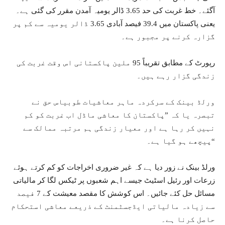
آگئے۔ خط غربت کی حد 3.65 ڈالر یومیہ آمدن مقرر کی گئی ہے۔
یعنی پاکستان میں 39.4 فیصد آبادی 3.65 ڈالر یومیہ سے کم پر
گزارہ کرنے پر مجبور ہے۔
رپورٹ کے مطابق تقریباً 95 ملین پاکستانی اس وقت غربت کی
زندگی گزار رہے ہیں۔
ورلڈ بینک کے سرکردہ ماہر معاشیات طوبیاس حق نے
تبصرہ یا کہ ”پاکستان کا معاشی ماڈل اب غربت کو کم
نہیں کر رہا ہے اور معیار زندگی ہم مرتبہ ممالک سے
پیچھے ہو گیا ہے۔“
ورلڈ بینک نے زور دیا ہے کہ غیر ضروری اخراجات کو کم کرتے ہوئے
زرعات اور رئیل اسٹیٹ جیسے اہم شعبوں پر ٹیکس لگا کر مالیاتی
مسائل حل کئے جائیں۔ اس کوشش کا مقصد معیشت کے 7 فیصد
سے زیادہ مالیاتی ایڈجسٹمنٹ کے ذریعے معاشی استحکام
حاصل کرنا ہے۔