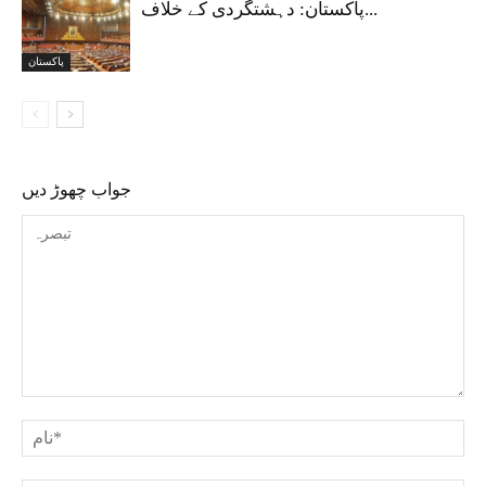
پاکستان: دہشتگردی کے خلاف...
پاکستان
جواب چھوڑ دیں