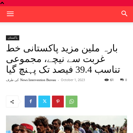
پاکستان
بارہ ملین مزید پاکستانی خط
غربت سے نیچے، مجموعی
تناسب 39.4 فیصد تک پہنچ گیا
61
October 1, 2023
-
کی طرف
News Intervention Bureau
0