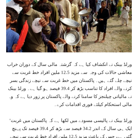
ورلڈ بینک نے انکشاف کیا ہے کہ گزشتہ مالی سال کے دوران خراب
معاشی حالات کی وجہ سے مزید 12.5 ملین افراد خط غربت سے
نیچے چلے گئے ہیں۔ پاکستان میں خط غربت سے نیچے زندگی بسر
کرنے والے افراد کا تناسب بڑھ کر 39.4 فیصد ہو گیا ہے۔ ورلڈ بینک
نے مالیاتی چیلنجز کا سامنا کرنے والے پاکستان پر زور دیا ہے کہ وہ
مالی استحکام کیلئے فوری اقدامات کرے۔
’ورلڈ بینک نے پالیسی مسودے میں لکھا ہے کہ پاکستان میں غربت
ایک ہی سال کے اندر 34.2 فیصد سے بڑھ کر 39.4 فیصد تک پہنچ
گئی ہے، جس کے باعث مزید 12.5 ملین افراد خط غربت سے نیچے