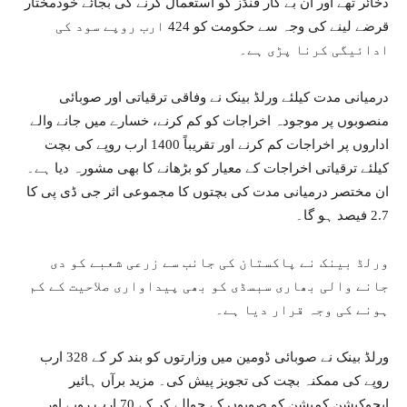
ذخائر تھے اور ان بے کار فنڈز کو استعمال کرنے کی بجائے خودمختار
قرضے لینے کی وجہ سے حکومت کو 424 ارب روپے سود کی
ادائیگی کرنا پڑی ہے۔
درمیانی مدت کیلئے ورلڈ بینک نے وفاقی ترقیاتی اور صوبائی
منصوبوں پر موجودہ اخراجات کو کم کرنے، خسارے میں جانے والے
اداروں پر اخراجات کم کرنے اور تقریباً 1400 ارب روپے کی بچت
کیلئے ترقیاتی اخراجات کے معیار کو بڑھانے کا بھی مشورہ دیا ہے۔
ان مختصر درمیانی مدت کی بچتوں کا مجموعی اثر جی ڈی پی کا
2.7 فیصد ہو گا۔
ورلڈ بینک نے پاکستان کی جانب سے زرعی شعبے کو دی
جانے والی بھاری سبسڈی کو بھی پیداواری صلاحیت کے کم
ہونے کی وجہ قرار دیا ہے۔
ورلڈ بینک نے صوبائی ڈومین میں وزارتوں کو بند کر کے 328 ارب
روپے کی ممکنہ بچت کی تجویز پیش کی۔ مزید برآں ہائیر
ایجوکیشن کمیشن کو صوبوں کے حوالے کر کے 70 ارب روپے اور