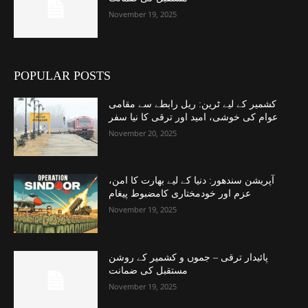
November 19, 2025
POPULAR POSTS
کشمیر کے لیے ٹرین: ریل رابطے سے مقامی
عوام کی خوشی، امید اور ترقی کا نیا سفر
November 20, 2025
آپریشن سندھور: دنیا کے لیے بھارت کا امن،
عزم اور خودمختاری کامضبوط پیغام
November 19, 2025
پائیدار ترقی – جموں و کشمیر کے روشن
مستقبل کی ضمانت
November 19, 2025