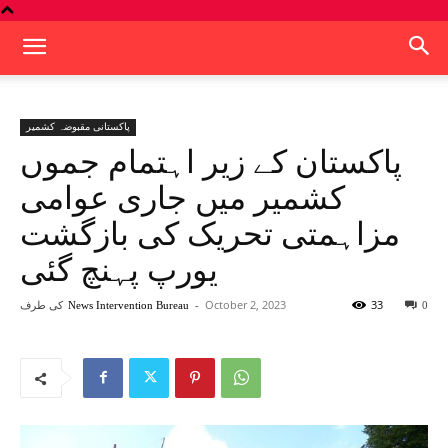
پاکستانی مقبوضہ کشمیر
پاکستان کے زیر اہتمام جموں
کشمیر میں جاری عوامی
مزاہمتی تحریک کی بازگشت
یورپ پہنچ گئی
33
October 2, 2023
-
کی طرف
News Intervention Bureau
0