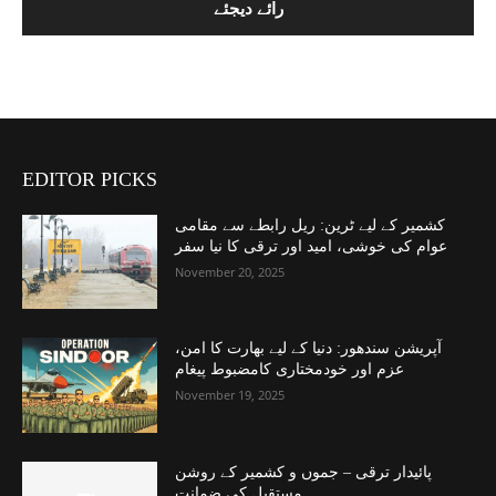
EDITOR PICKS
کشمیر کے لیے ٹرین: ریل رابطے سے مقامی
عوام کی خوشی، امید اور ترقی کا نیا سفر
November 20, 2025
آپریشن سندھور: دنیا کے لیے بھارت کا امن،
عزم اور خودمختاری کامضبوط پیغام
November 19, 2025
پائیدار ترقی – جموں و کشمیر کے روشن
مستقبل کی ضمانت