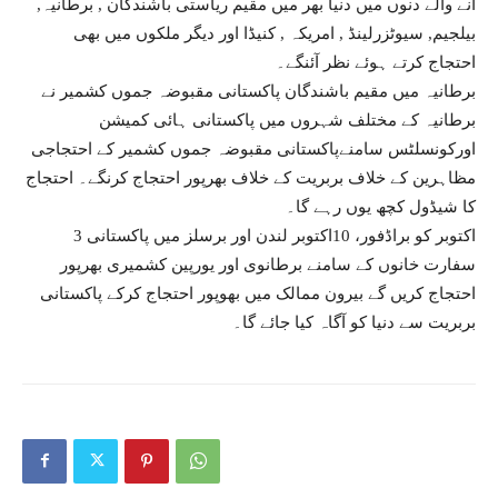
آنے والے دنوں میں دنیا بھر میں مقیم ریاستی باشندگان , برطانیہ,
بیلجیم, سیوٹزرلینڈ , امریکہ , کنیڈا اور دیگر ملکوں میں بھی
احتجاج کرتے ہوئے نظر آئنگے۔
برطانیہ میں مقیم باشندگان پاکستانی مقبوضہ جموں کشمیر نے
برطانیہ کے مختلف شہروں میں پاکستانی ہائی کمیشن
اورکونسلٹس سامنےپاکستانی مقبوضہ جموں کشمیر کے احتجاجی
مظاہرین کے خلاف بربریت کے خلاف بھرپور احتجاج کرنگے۔ احتجاج
کا شیڈول کچھ یوں رہے گا۔
3 اکتوبر کو براڈفور، 10اکتوبر لندن اور برسلز میں پاکستانی
سفارت خانوں کے سامنے برطانوی اور یورپین کشمیری بھرپور
احتجاج کریں گے بیرون ممالک میں بھوپور احتجاج کرکے پاکستانی
بربریت سے دنیا کو آگاہ کیا جائے گا۔