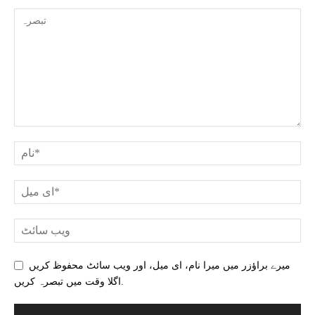
میرے براؤزر میں میرا نام، ای میل، اور ویب سائٹ محفوظ کریں
اگلا وقت میں تبصرہ کریں.