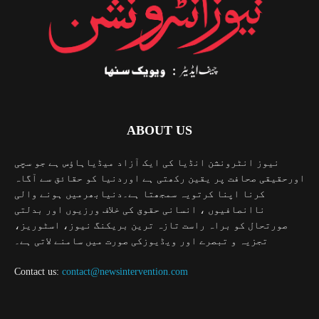
ABOUT US
نیوز انٹرونشن انڈیا کی ایک آزاد میڈیاہاؤس ہے جو سچی
اورحقیقی صحافت پر یقین رکھتی ہے اوردنیا کو حقائق سے آگاہ
کرنا اپنا کرتویہ سمجھتا ہے۔دنیابھرمیں ہونے والی
ناانصافیوں ، انسانی حقوق کی خلاف ورزیوں اور بدلتی
صورتحال کو براہ راست تازہ ترین بریکنگ نیوز، اسٹوریز،
تجزیہ و تبصرے اور ویڈیوزکی صورت میں سامنے لاتی ہے۔
Contact us:
contact@newsintervention.com