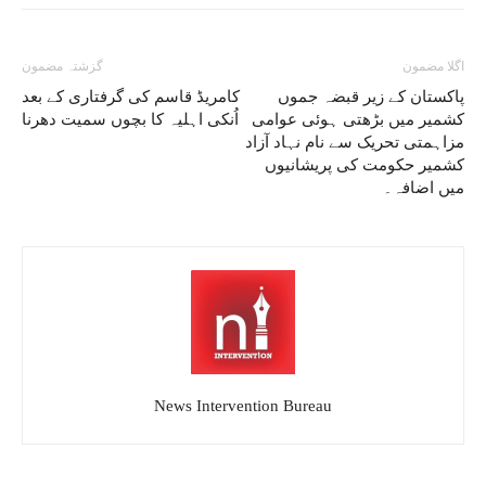
اگلا مضمون
گزشتہ مضمون
پاکستان کے زیر قبضہ جموں
کامریڈ قاسم کی گرفتاری کے بعد
کشمیر میں بڑھتی ہوئی عوامی
اُنکی اہلیہ کا بچوں سمیت دھرنا
مزاہمتی تحریک سے نام نہاد آزاد
کشمیر حکومت کی پریشانیوں
میں اضافہ۔
News Intervention Bureau