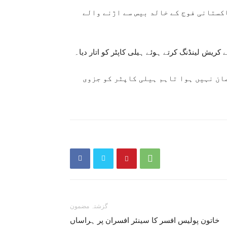
اکستانی فوج کے خالد بیس سے اڑنے والے
 کریش لینڈنگ کرتے ہوئے ہیلی کاپٹر کو اتار دیا۔
صان نہیں ہوا تاہم ہیلی کاپٹر کو جزوی
گزشتہ مضمون
خاتون پولیس افسر کا سینئر افسران پر ہراساں