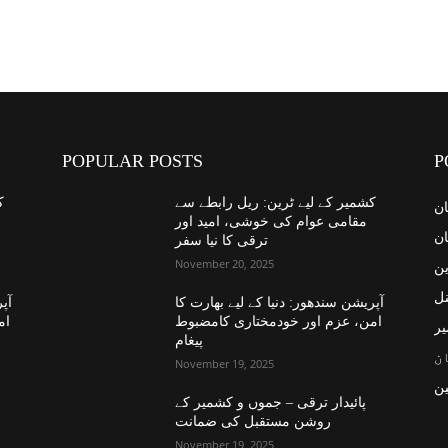
POPULAR POSTS
P
کشمیر کے لیے ٹرین: ریل رابطے سے
ک
ان
مقامی عوام کی خوشی، امید اور
ان
ترقی کا نیا سفر
November 20, 2025
ین
نل
آپریشن سندھور: دنیا کے لیے بھارت کا
آپر
امن، عزم اور خودمختاری کامضبوط
ام
یر
پیغام
ن
November 19, 2025
ن
پائیدار ترقی – جموں و کشمیر کے
روشن مستقبل کی ضمانت
November 19, 2025