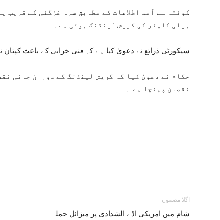
کوئٹہ سے آمد اطلاعات کے مطابق سرہ غڑگئی کے قریب پ
ہیلی کاپٹر کی کریش لینڈنگ ہوئی ہے۔
سیکورٹی ذرائع نے دعویٰ کیا ہے کہ فنی خرابی کے باعث کپتان نے
حکام نے دعویٰ کیا کہ کریش لینڈنگ کے دوران جانی نق
نقصان پہنچا ہے ۔
اگلا مضمون
شام میں امریکی اڈے الشدادی پر میزائل حملہ