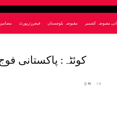
انی مقبوضہ کشمیر
مقبوضہ بلوچستان
فیچرز/رپورٹ
مضامین
کوئٹہ: پاکستانی فوج
95
0