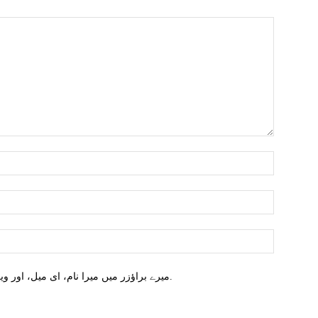
میرے براؤزر میں میرا نام، ای میل، اور ویب سائٹ محفوظ کریں اگلا وقت میں تبصرہ کریں.