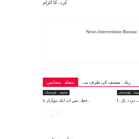
کرنے کا الزام
News Intervention Bureau
زیادہ مصنف کی طرف سے
متعلقہ مضامین
بوضہ بلوچستان
مقبوضہ بلوچستان
خطے میں اب ایک نیوآرڈر نا...