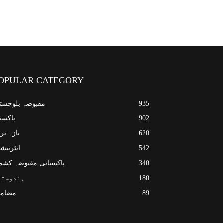
OPULAR CATEGORY
935
مقبوضہ بلوچست
902
پاکست
620
تازہ تر
542
انٹرنیش
340
پاکستانی مقبوضہ کشم
180
ہندوستا
89
مضامی