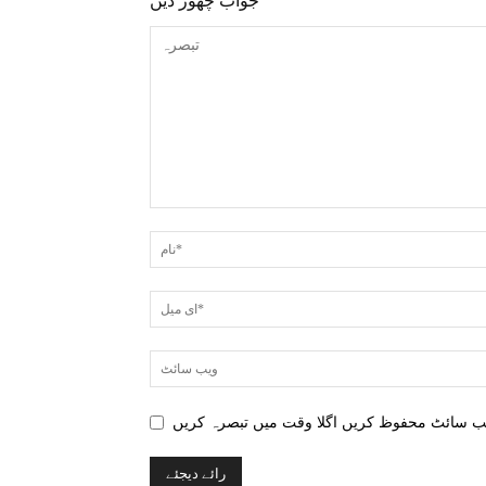
جواب چھوڑ دیں