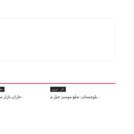
تازہ ترین
مق
بلوچستان: ضلع موسیٰ خیل م...
خاران بازار سے دن دہاڑے ا...