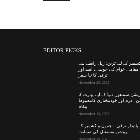
EDITOR PICKS
شمیر کے لیے ٹرین: ریل رابطے سے
مقامی عوام کی خوشی، امید اور
ترقی کا نیا سفر
November 20, 2025
یشن سندھور: دنیا کے لیے بھارت کا
ن، عزم اور خودمختاری کامضبوط
پیغام
November 19, 2025
پائیدار ترقی – جموں و کشمیر کے
روشن مستقبل کی ضمانت
November 19, 2025