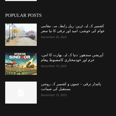
POPULAR POSTS
کشمیر کے لیے ٹرین: ریل رابطے سے مقامی
عوام کی خوشی، امید اور ترقی کا نیا سفر
November 20, 2025
آپریشن سندھور: دنیا کے لیے بھارت کا امن،
عزم اور خودمختاری کامضبوط پیغام
November 19, 2025
پائیدار ترقی – جموں و کشمیر کے روشن
مستقبل کی ضمانت
November 19, 2025