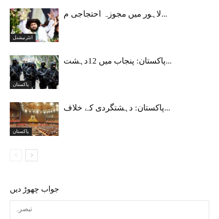
لاہور میں مجوزہ احتجاجی م...
انٹرنیشنل
پاکستان: پنجاب میں 12دہشت...
پاکستان
پاکستان: دہشتگردی کے خلاف...
پاکستان
جواب چھوڑ دیں