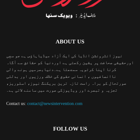
ABOUT US
نیوز انٹرونشن انڈیا کی ایک آزاد میڈیاہاؤس ہے جو سچی
اورحقیقی صحافت پر یقین رکھتی ہے اوردنیا کو حقائق سے آگاہ
کرنا اپنا کرتویہ سمجھتا ہے۔دنیابھرمیں ہونے والی
ناانصافیوں ، انسانی حقوق کی خلاف ورزیوں اور بدلتی
صورتحال کو براہ راست تازہ ترین بریکنگ نیوز، اسٹوریز،
تجزیہ و تبصرے اور ویڈیوزکی صورت میں سامنے لاتی ہے۔
Contact us:
contact@newsintervention.com
FOLLOW US