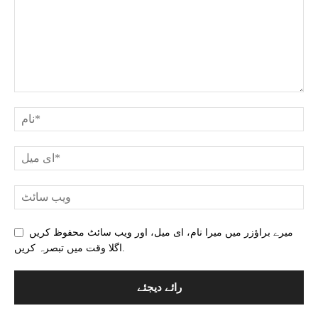
میرے براؤزر میں میرا نام، ای میل، اور ویب سائٹ محفوظ کریں
اگلا وقت میں تبصرہ کریں.