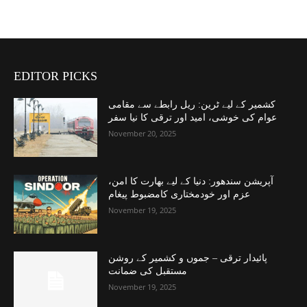
EDITOR PICKS
کشمیر کے لیے ٹرین: ریل رابطے سے مقامی
عوام کی خوشی، امید اور ترقی کا نیا سفر
November 20, 2025
آپریشن سندھور: دنیا کے لیے بھارت کا امن،
عزم اور خودمختاری کامضبوط پیغام
November 19, 2025
پائیدار ترقی – جموں و کشمیر کے روشن
مستقبل کی ضمانت
November 19, 2025