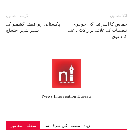
اگلا مضمون
گزشتہ مضمون
حماس کا اسرائیل کی جوہری
پاکستانی زیر قبضہ کشمیر کے
تنصیبات کے علاقے پر راکٹ داغنے
شہر شہر احتجاج
کا دعوی
News Intervention Bureau
زیادہ مصنف کی طرف سے
متعلقہ مضامین