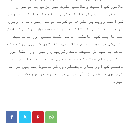
علاقوں کی امنیت و سلامتی خطرے میں پڑتی ہے تو سوال
ریاستی اداروں کی کارکردگی پر اٹھے گا، لہذا اداروں
کو اپنے رویے پر نظر ثانی کرتے ہوئے اپنی ذمہ داریوں
کو پورا کرنا ہوگا تاکہ یہاں کے محب وطن لوگوں کا خون
بہانا بند کیا جاسکے، ناقص حکمت عملی اور ناعاقبت
اندیشی کی وجہ سے اس علاقے میں نفرتوں کے بیچ بوئے گئے
تاکہ یہ قبائل ہمیشہ دست وگریباں رہیں اور انکا خون
بہتا رہے اس علاقے کے عوام سے ریاست کے زمہ داران نے
دشمنی کی اور یہاں دہشتگردوں کو محفوظ پناہیں فراہم
کیں۔جن کا خمیازہ آج وہاں کی مظلوم عوام بھگت رہے
ہیں۔