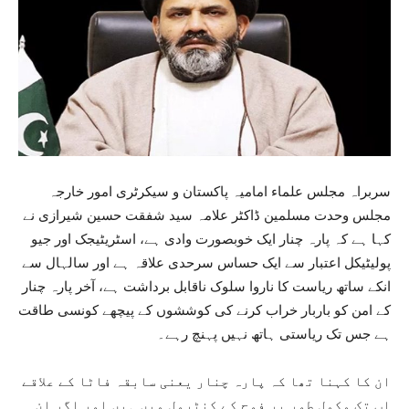
سربراہ مجلس علماء امامیہ پاکستان و سیکرٹری امور خارجہ
مجلس وحدت مسلمین ڈاکٹر علامہ سید شفقت حسین شیرازی نے
کہا ہے کہ پارہ چنار ایک خوبصورت وادی ہے، اسٹریٹیجک اور جیو
پولیٹیکل اعتبار سے ایک حساس سرحدی علاقہ ہے اور سالہال سے
انکے ساتھ ریاست کا ناروا سلوک ناقابل برداشت ہے، آخر پارہ چنار
کے امن کو باربار خراب کرنے کی کوششوں کے پیچھے کونسی طاقت
ہے جس تک ریاستی ہاتھ نہیں پہنچ رہے۔
ان کا کہنا تھا کہ پارہ چنار یعنی سابقہ فاٹا کے علاقے
اب تک مکمل طور پر فوج کے کنٹرول میں ہیں اور اگر ان