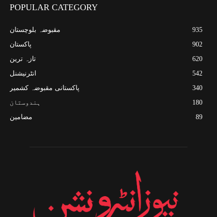
POPULAR CATEGORY
935
مقبوضہ بلوچستان
902
پاکستان
620
تازہ ترین
542
انٹرنیشنل
340
پاکستانی مقبوضہ کشمیر
180
ہندوستان
89
مضامین