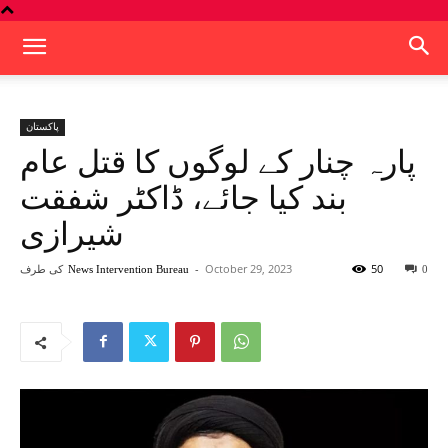
پاکستان
پارہ چنار کے لوگوں کا قتل عام
بند کیا جائے، ڈاکٹر شفقت
شیرازی
50
October 29, 2023
-
کی طرف
News Intervention Bureau
0