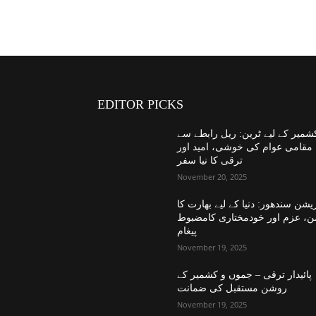
EDITOR PICKS
شمیر کے لیے ٹرین: ریل رابطے سے
مقامی عوام کی خوشی، امید اور
ترقی کا نیا سفر
November 20, 2025
یشن سندھور: دنیا کے لیے بھارت کا
ن، عزم اور خودمختاری کامضبوط
پیغام
November 19, 2025
پائیدار ترقی – جموں و کشمیر کے
روشن مستقبل کی ضمانت
November 19, 2025