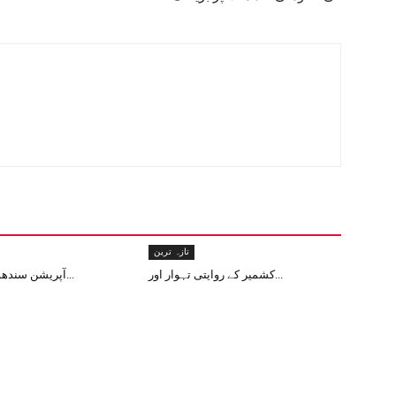
تازہ ترین
کشمیر کے روایتی تہوار اور...
آپریشن سندھور: دنیا کے لی...