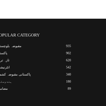
OPULAR CATEGORY
935
مقبوضہ بلوچست
902
پاکست
620
تازہ تر
542
انٹرنیش
340
پاکستانی مقبوضہ کشم
180
ہندوستا
89
مضامی