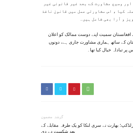
 اور وسیع مشاورت کے بعد غیر قانونی غیر
لہ کیا ، اس مشاورتی عمل میں قانون نافذ
ز و آرا بھی شامل ہیں۔
ھ افغانستان سمیت اپنے دوست ممالک کو اعلان
ان کے ساتھ ہماری مشاورت جاری ہے، دونوں
پر تبادلہ خیال کیا تھا۔
گزشتہ مضمون
لڈکپ؛ بھارت نے سری لنکا کو یک طرفہ مقابلے کے
بعد شکست دے دی