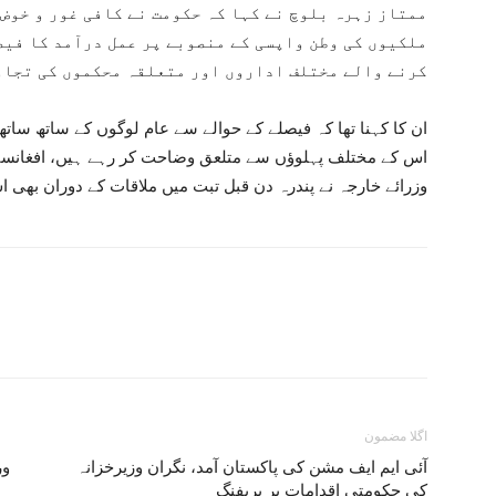
ممتاز زہرہ بلوچ نے کہا کہ حکومت نے کافی غور و خوض
ملکیوں کی وطن واپسی کے منصوبے پر عمل درآمد کا فیص
کرنے والے مختلف اداروں اور متعلقہ محکموں کی تجاوی
ان کا کہنا تھا کہ فیصلے کے حوالے سے عام لوگوں کے ساتھ سات
اس کے مختلف پہلوؤں سے متلعق وضاحت کر رہے ہیں، افغانست
وزرائے خارجہ نے پندرہ دن قبل تبت میں ملاقات کے دوران بھی اس 
اگلا مضمون
آئی ایم ایف مشن کی پاکستان آمد، نگران وزیرخزانہ
ور
کی حکومتی اقدامات پر بریفنگ