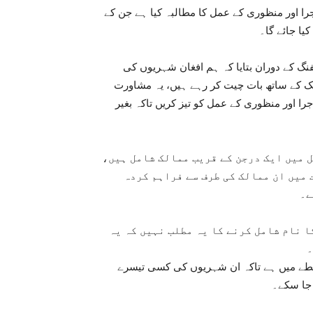
جرا اور منظوری کے عمل کا مطالبہ کیا ہے جن کے
یا جائے گا۔
فنگ کے دوران بتایا کہ ہم افغان شہریوں کی
لک کے ساتھ بات چیت کر رہے ہیں، یہ مشاورت
جرا اور منظوری کے عمل کو تیز کریں تاکہ بغیر
ل میں ایک درجن کے قریب ممالک شامل ہیں،
 میں ان ممالک کی طرف سے فراہم کردہ
ے۔
ا نام شامل کرنے کا یہ مطلب نہیں کہ یہ
۔
ابطے میں ہے تاکہ ان شہریوں کی کسی تیسرے
 جا سکے۔