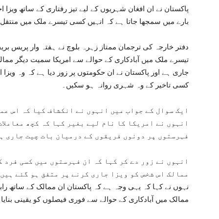
پاکستان نے ان افغان شہریوں کے لیے تیز رفتاری کے ساتھ ویزا ا
بارے میں سمجھا جاتا ہے کہ انہیں کسی تیسرے ملک میں منتقل ک
دفتر خارجہ کی ترجمان ممتاز زہرہ بلوچ نے ہفتہ وار پریس بری
تیسرے ملک میں آبادکاری کے حوالے سے امریکا سمیت دیگر مما
جاری ہے اور پاکستان نے ان حکومتوں پر زور دیا ہے کہ وہ ویزا ا
کسی تاخیر کے وہ شہری روانہ ہو سکیں۔
ایک سوال کے جواب میں انہوں نے انکشاف کیا کہ اس عم
انہوں نے امریکا کا نام لیے بغیر کہا کہ کچھ معاملات
فہرستوں پر دونوں فریقوں کے درمیان بات چیت جاری ہ
انہوں نے زور دے کر کہا کہ ان فہرستوں میں کسی فرد ک
ممالک اس شخص کو ویزا جاری کرنے پر متفق ہو گئے ہیں
نہوں نے کہا کہ یہی وجہ ہے کہ پاکستان ان ممالک کے ساتھ ر
ممالک میں آبادکاری کے حوالے سے فوری فیصلوں کو یقینی بنایا