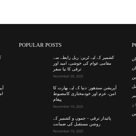
POPULAR POSTS
P
کشمیر کے لیے ٹرین: ریل رابطے سے
ک
ان
مقامی عوام کی خوشی، امید اور
ان
ترقی کا نیا سفر
November 20, 2025
ین
نل
آپریشن سندھور: دنیا کے لیے بھارت کا
آپر
امن، عزم اور خودمختاری کامضبوط
ام
یر
پیغام
ن
November 19, 2025
ن
پائیدار ترقی – جموں و کشمیر کے
روشن مستقبل کی ضمانت
November 19, 2025