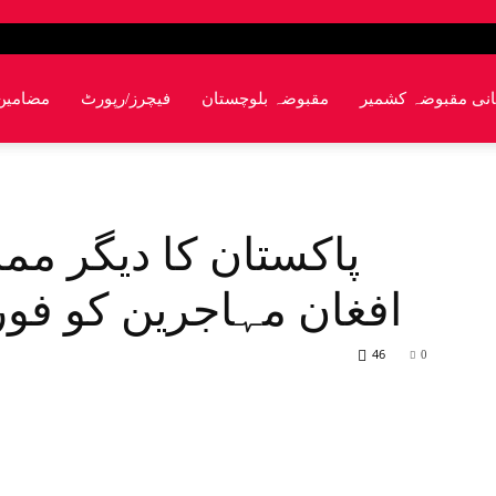
انی مقبوضہ کشمیر
مقبوضہ بلوچستان
فیچرز/رپورٹ
مضامین
پاکستان کا دیگر مم
افغان مہاجرین کو فوری
46
0