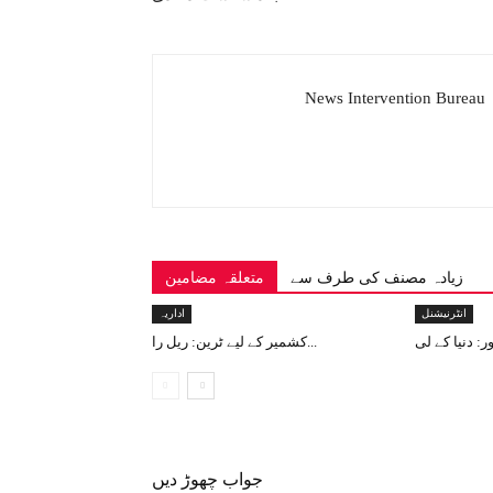
News Intervention Bureau
زیادہ مصنف کی طرف سے
متعلقہ مضامین
انٹرنیشنل
اداریہ
کشمیر کے لیے ٹرین: ریل را...
جواب چھوڑ دیں