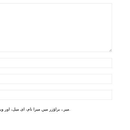
میرے براؤزر میں میرا نام، ای میل، اور ویب سائٹ محفوظ کریں اگلا وقت میں تبصرہ کریں.