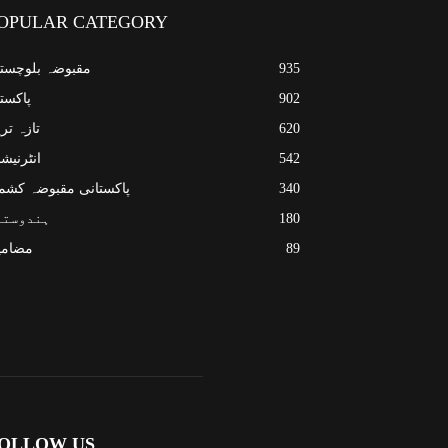
OPULAR CATEGORY
935
مقبوضہ بلوچست
902
پاکست
620
تازہ تر
542
انٹرنیش
340
پاکستانی مقبوضہ کشم
180
ہندوستا
89
مضامی
OLLOW US