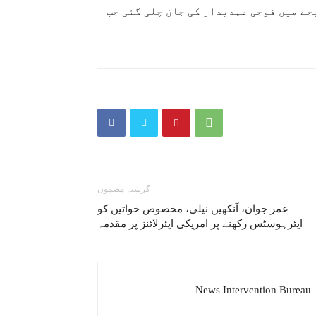
جے میں فوجی عہدیدار کی جان چلی گئی جب
گزشتہ مضمون
عمر جوان، آنکھیں نیلی، مخصوص خواتین کو
ایئرہوسٹس رکھنے پر امریکی ایئرلائنز پر مقدمہ
News Intervention Bureau