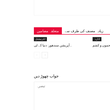
زیادہ مصنف کی طرف سے
متعلقہ مضامین
اداریہ
انٹرنیشنل
آپریشن سندھور: دنیا کے لی...
جواب چھوڑ دیں