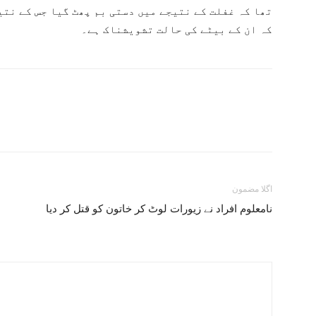
تھا کہ غفلت کے نتیجے میں دستی بم پھٹ گیا جس کے نتی
کہ ان کے بیٹے کی حالت تشویشناک ہے۔
اگلا مضمون
نامعلوم افراد نے زیورات لوٹ کر خاتون کو قتل کر دیا