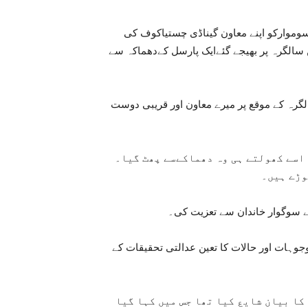
سوموارکو اپنے معاون گیناڈی چستیاکوف کی
سالگرہ پر بھیجے گئےایک پارسل کےدھماکہ سے
سالگرہ کے موقع پر میرے معاون اور قریبی دوست
اسے کھولتے ہی وہ دھماکےسے پھٹ گیا۔
وڑے ہیں۔
ے سوگوار خاندان سے تعزیت کی۔
جوہات اور حالات کا تعین عدالتی تحقیقات کے
کا بیان شایع کیا تھا جس میں کہا گیا