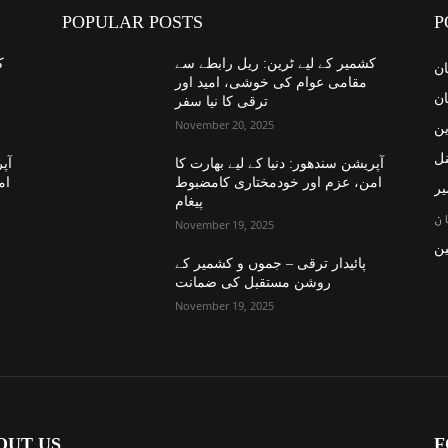
POPULAR POSTS
P
کشمیر کے لیے ٹرین: ریل رابطے سے
ک
ان
مقامی عوام کی خوشی، امید اور
ان
ترقی کا نیا سفر
November 20, 2025
ین
نل
آپریشن سندھور: دنیا کے لیے بھارت کا
آپر
امن، عزم اور خودمختاری کامضبوط
ام
یر
پیغام
ن
November 19, 2025
ن
پائیدار ترقی – جموں و کشمیر کے
روشن مستقبل کی ضمانت
November 19, 2025
OUT US
F