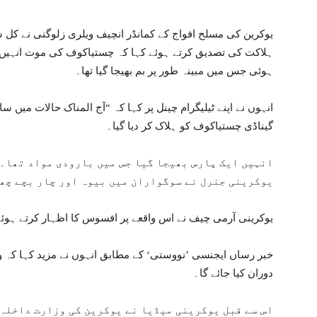
یوکرین کی مسلح افواج کے کمانڈر انچیف ویلری زلوگنی نے کل 
ہلاکت کی تصدیق کرتے ہوئے کہا کہ چستیاکوف کی موت انہیں 
ہوئی جس میں مبینہ طور پر بم بھیجا گیا تھا۔
انہوں نے اپنے ٹیلیگرام چینل پر کہا کہ “آج المناک حالات میں 
گیناڈی چستیاکوف کو ہلاک کر دیا گیا۔
انہیں ایک پارس بھیجا گیا جس میں بارودی مواد تھا۔ 
یوکرینی جنرل نے سوگواران میں بیوہ اور چار بچے چھ
یوکرینی آرمی چیف نے اس واقعے پر افسوس کا اظہار کرتے ہوئ
خبر رساں ایجنسی ’نووستی‘ کے مطابق انہوں نے مزید کہا کہ و
دوران کیا جائے گا۔
اس سے قبل یوکرینی میڈیا نے یوکرین کی وزارت داخلہ 