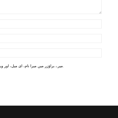
میرے براؤزر میں میرا نام، ای میل، اور ویب سائٹ محفوظ کریں اگلا وقت میں تبصرہ کریں.