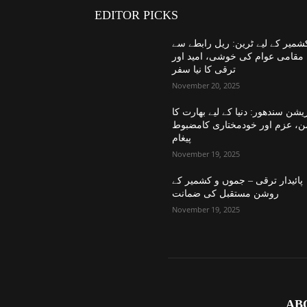
EDITOR PICKS
شمیر کے لیے ٹرین: ریل رابطے سے
مقامی عوام کی خوشی، امید اور
ترقی کا نیا سفر
November 20, 2025
یشن سندھور: دنیا کے لیے بھارت کا
ن، عزم اور خودمختاری کامضبوط
پیغام
November 19, 2025
پائیدار ترقی – جموں و کشمیر کے
روشن مستقبل کی ضمانت
November 19, 2025
AB