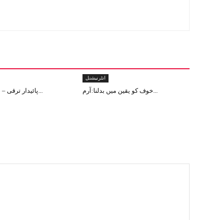
انٹرنیشنل
خوف کو یقین میں بدلنا:آرم...
پائیدار ترقی – جموں و کشم...