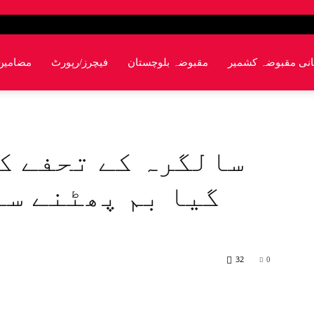
انی مقبوضہ کشمیر
مقبوضہ بلوچستان
فیچرز/رپورٹ
مضامین
سالگرہ کے تحفے ک
گیا بم پھٹنے سے
32
0