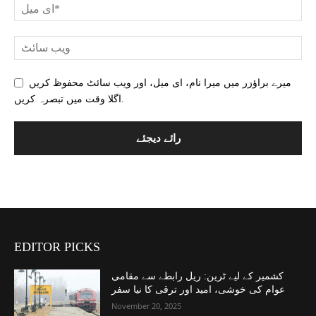
میرے براؤزر میں میرا نام، ای میل، اور ویب سائٹ محفوظ کریں
اگلا وقت میں تبصرہ کریں.
EDITOR PICKS
کشمیر کے لیے ٹرین: ریل رابطے سے مقامی
عوام کی خوشی، امید اور ترقی کا نیا سفر
November 20, 2025