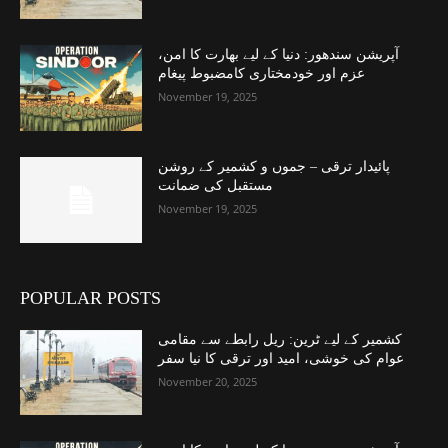
آپریشن سندھور: دنیا کے لیے بھارت کا امن،
عزم اور خودمختاری کامضبوط پیغام
November 19, 2025
پائیدار ترقی – جموں و کشمیر کے روشن
مستقبل کی ضمانت
November 19, 2025
POPULAR POSTS
کشمیر کے لیے ٹرین: ریل رابطے سے مقامی
عوام کی خوشی، امید اور ترقی کا نیا سفر
November 20, 2025