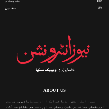
180
ہندوستان
89
مضامین
ABOUT US
نیوز انٹرونشن انڈیا کی ایک آزاد میڈیاہاؤس ہے جو سچی
اورحقیقی صحافت پر یقین رکھتی ہے اوردنیا کو حقائق سے آگاہ