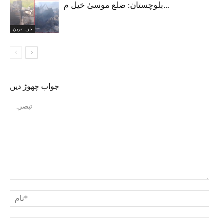
بلوچستان: ضلع موسیٰ خیل م...
تازہ ترین
جواب چھوڑ دیں