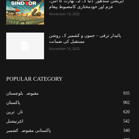
آپریشن سندھور: دنیا کے لیے بھارت کا امن،
عزم اور خودمختاری کامضبوط پیغام
November 19, 2025
پائیدار ترقی – جموں و کشمیر کے روشن
مستقبل کی ضمانت
November 19, 2025
POPULAR CATEGORY
935
مقبوضہ بلوچستان
902
پاکستان
620
تازہ ترین
542
انٹرنیشنل
340
پاکستانی مقبوضہ کشمیر