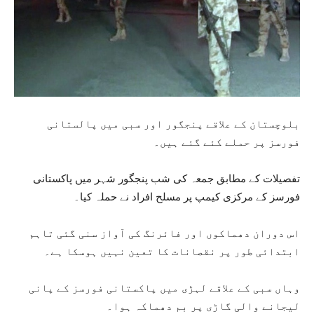
بلوچستان کے علاقے پنجگور اور سبی میں پالستانی
فورسز پر حملے کئے گئے ہیں۔
تفصیلات کے مطابق جمعہ کی شب پنجگور شہر میں پاکستانی
فورسز کے مرکزی کیمپ پر مسلح افراد نے حملہ کیا۔
اس دوران دھماکوں اور فائرنگ کی آواز سنی گئی تاہم
ابتدائی طور پر نقصانات کا تعین نہیں ہوسکا ہے۔
وہاں سبی کے علاقے لہڑی میں پاکستانی فورسز کے پانی
لیجانے والی گاڑی پر بم دھماکہ ہوا۔