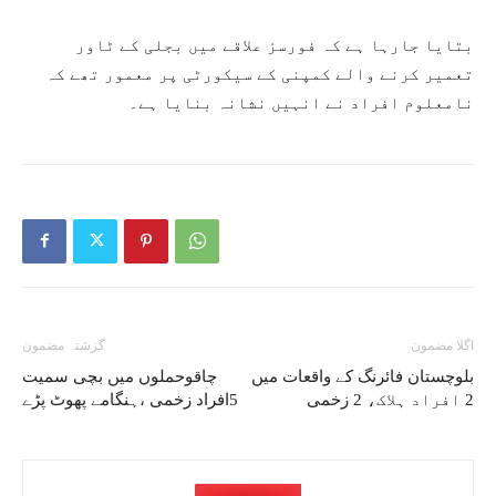
بتایا جارہا ہے کہ فورسز علاقے میں بجلی کے ٹاور
تعمیر کرنے والے کمپنی کے سیکورٹی پر معمور تھے کہ
نامعلوم افراد نے انہیں نشانہ بنایا ہے۔
اگلا مضمون
گزشتہ مضمون
بلوچستان فائرنگ کے واقعات میں
چاقوحملوں میں بچی سمیت
2 افراد ہلاک، 2 زخمی
5افراد زخمی ،ہنگامے پھوٹ پڑے