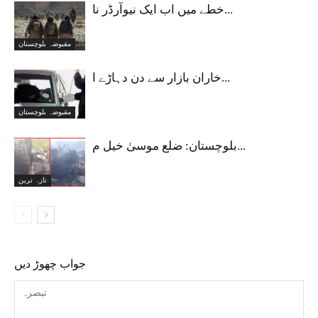
خطے میں اب ایک نیوآرڈر نا...
مقبوضہ بلوچستان
خاران بازار سے دن دہاڑے ا...
مقبوضہ بلوچستان
بلوچستان: ضلع موسیٰ خیل م...
تازہ ترین
جواب چھوڑ دیں