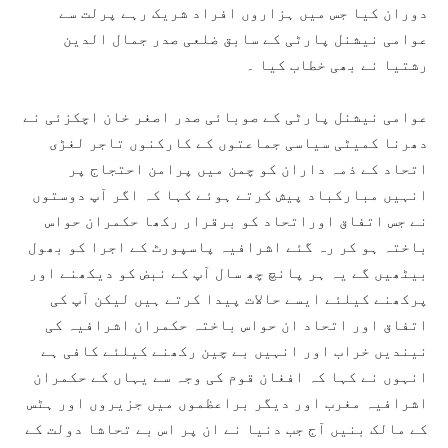
دوران کیا جس میں ہزاروں افراد شریک رہے پرلت سے
عوامی نیشنل پارٹی کے سابق ضلعی صدر جمال الدین
رشتیا نے بھی خطاب کیا ۔
عوامی نیشنل پارٹی کے صوبائی صدر اصغر خان اچکزئی نے
دھرنا کمیٹی سیاسی جماعتوں کے کارکنوں تاجر لغڑی
اتحاد کے ذمہ داران کو چمن میں پرامن احتجاج پر
انہیں مبارکباد پیش کرتے ہوئے کہا کہ اگر آپ دوستوں
نے جس اتفاق اوراتحاد کو برقرار رکھا حکمران حواس
باختہ ہو کر رہ گئے اشرافیہ پاسپورٹ کے اجرا کو بھول
بیٹھیں گے یہ ہر پانچ چھ سال آپ کے نبض کو دیکھنے اور
پرکھنے کیلئے ایسے حالات پیدا کرتے ہیں لیکن آپ کی
اتفاق اور اتحاد ان حواس باختہ حکمران اشرافیہ کی
نیندیں خراب اور انہیں بے چین رکھنے کیلئے کافی ہے
انہوں نے کہا کہ افغان قوم کی وجہ سے یہاں کے حکمران
اشرافیہ مغرب اور دیگر براعظموں میں جزیروں اور ہٹس
کے مالک بنیں آج جب دنیا نے ان پر اس بے تحاشا دولت کے