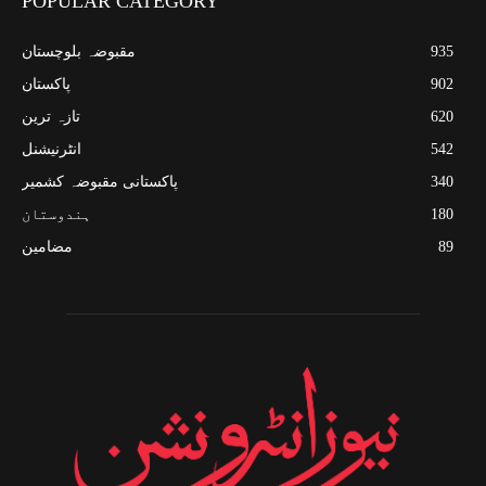
POPULAR CATEGORY
935
مقبوضہ بلوچستان
902
پاکستان
620
تازہ ترین
542
انٹرنیشنل
340
پاکستانی مقبوضہ کشمیر
180
ہندوستان
89
مضامین