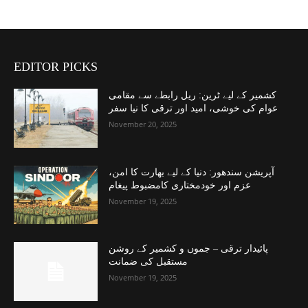
EDITOR PICKS
کشمیر کے لیے ٹرین: ریل رابطے سے مقامی
عوام کی خوشی، امید اور ترقی کا نیا سفر
November 20, 2025
آپریشن سندھور: دنیا کے لیے بھارت کا امن،
عزم اور خودمختاری کامضبوط پیغام
November 19, 2025
پائیدار ترقی – جموں و کشمیر کے روشن
مستقبل کی ضمانت
November 19, 2025