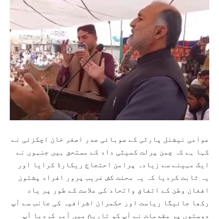
عوامی نیشنل پارٹی کے صوبائی صدر اصغر خان اچکزئی نے
کہا ہے کہ چمن پرلت کمیٹی داد کے مستحق ہیں جنہوں نے
ایک مہینے سے زیادہ پرامن احتجاج ریکارڈ کرایا اور
یہ ثابت کردیا کہ یہ محنت کش غریب پرور افراد پشتون
افغان وطن کے اتفاق واتحاد کی علامت کے طور پر یاد
رکھا جائیگا ریاست اور حکمران اشرافیہ کی جانب سے آپ
دوستوں پر مقدمات نے آپ کو تاریخ میں آمر کردیا آپ