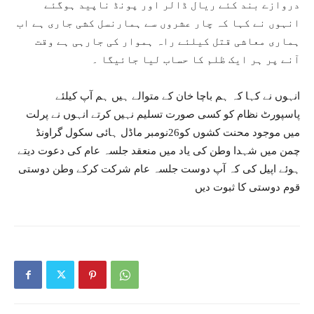
دروازے بند کئے ریال ڈالر اور پونڈ ناپید ہوگئے
انہوں نے کہا کہ چار عشروں سے ہمارنسل کشی جاری ہے اب
ہماری معاشی قتل کیلئے راہ ہموار کی جارہی ہے وقت
آنے پر ہر ایک ظلم کا حساب لیا جائیگا ۔
انہوں نے کہا کہ ہم باچا خان کے متوالے ہیں ہم آپ کیلئے
پاسپورٹ نظام کو کسی صورت تسلیم نہیں کرتے انہوں نے پرلت
میں موجود محنت کشوں کو26نومبر ماڈل ہائی سکول گراونڈ
چمن میں شہدا وطن کی یاد میں منعقد جلسہ عام کی دعوت دیتے
ہوئے اپیل کی کہ آپ دوست جلسہ عام شرکت کرکے وطن دوستی
قوم دوستی کا ثبوت دیں