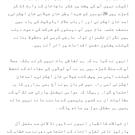
اکیلے نہیں آپ کی پشت پر فکر باچاخان کے وارث ڈٹ کر
کھڑے ہیں 26نومبر کو شہدا وطن خان جیلانی خان اچکزئی،
اسد خان اچکزئی اور ارباب غلام ایڈوکیٹ کی یاد میں
منعقد جلسہ عام میں آپ دوستوں کو شرکت کی دعوت دیتے
ہیں نگران حکمران ٹولہ عارضی کرسی کو محظوظ بنانے
کیلئے پشتون دشمن اقدامات پر اتر آئے ہیں۔
انہوں نے کہا ہے کہ ہم لفاظی بات نہیں کرتے بلکہ عملا
آپ کے سنگ کھڑے ہیں ہم نے آپ لوگوں کی مفادات کے تحفظ
کیلئے اپنی سر پیش کئے جیلانی خان اچکزئی، اسدخان
اچکزئی اسی راہ میں قربان ہوئے آج بھی ہزاروں کا یہ
اجتماع گواہ رہیگا کہ عوامی نیشنل پارٹی جب تک آپ کے
مطالبات ان بے کسوں یتیموں کے سامنے مانے نہیں جاتے
ہمیں ہر مشکل موڑ پر ساتھ پاگے ۔
ان خیالات کااظہار انہوں نے ڈیورنڈ لائن سے متصل آل
پارٹیز تاجر لغڑی اتحاد کے احتجاجی دھرنے سے خطاب کے