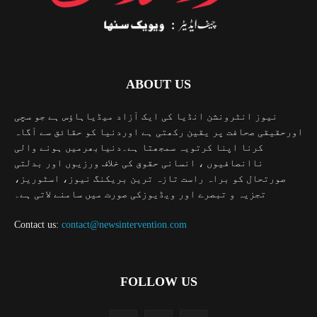
ABOUT US
نیوز انٹرونشن انڈیا کی ایک آزاد میڈیاہاؤس ہے جو سچی
اورحقیقی صحافت پر یقین رکھتی ہے اوردنیا کو حقائق سے آگاہ
کرنا اپنا کرتویہ سمجھتا ہے۔دنیابھرمیں ہونے والی
ناانصافیوں ، انسانی حقوق کی خلاف ورزیوں اور بدلتی
صورتحال کو براہ راست تازہ ترین بریکنگ نیوز، اسٹوریز،
تجزیہ و تبصرے اور ویڈیوزکی صورت میں سامنے لاتی ہے۔
Contact us:
contact@newsintervention.com
FOLLOW US