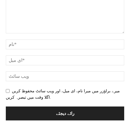
میرے براؤزر میں میرا نام، ای میل، اور ویب سائٹ محفوظ کریں
اگلا وقت میں تبصرہ کریں.