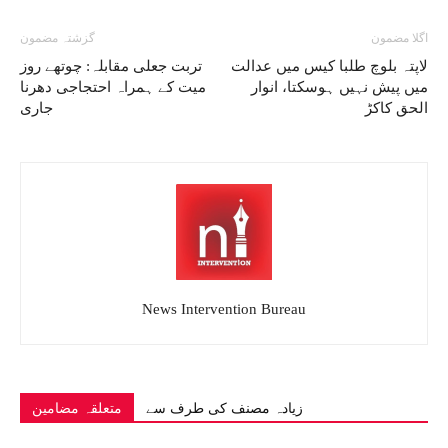
اگلا مضمون
گزشتہ مضمون
لاپتہ بلوچ طلبا کیس میں عدالت
تربت جعلی مقابلہ: چوتھے روز
میں پیش نہیں ہوسکتا، انوار
میت کے ہمراہ احتجاجی دھرنا
الحق کاکڑ
جاری
News Intervention Bureau
زیادہ مصنف کی طرف سے
متعلقہ مضامین