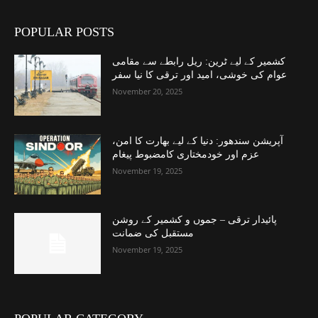
POPULAR POSTS
کشمیر کے لیے ٹرین: ریل رابطے سے مقامی
عوام کی خوشی، امید اور ترقی کا نیا سفر
November 20, 2025
آپریشن سندھور: دنیا کے لیے بھارت کا امن،
عزم اور خودمختاری کامضبوط پیغام
November 19, 2025
پائیدار ترقی – جموں و کشمیر کے روشن
مستقبل کی ضمانت
November 19, 2025