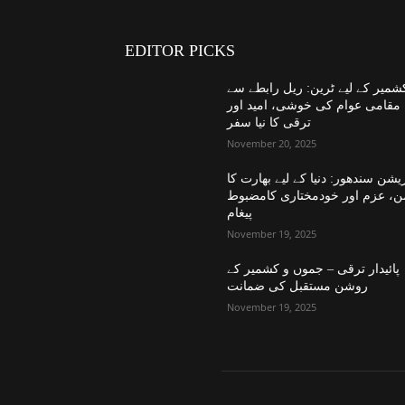
EDITOR PICKS
شمیر کے لیے ٹرین: ریل رابطے سے
مقامی عوام کی خوشی، امید اور
ترقی کا نیا سفر
November 20, 2025
یشن سندھور: دنیا کے لیے بھارت کا
ن، عزم اور خودمختاری کامضبوط
پیغام
November 19, 2025
پائیدار ترقی – جموں و کشمیر کے
روشن مستقبل کی ضمانت
November 19, 2025