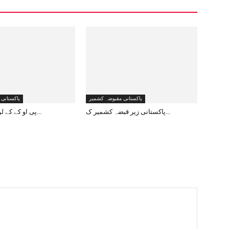
پاکستانی مقبوضہ کشمیر
پاکستانی
پاکستانی زیر قبضہ کشمیر ک...
پی او کے کے لوگ کیا سوچ ر...