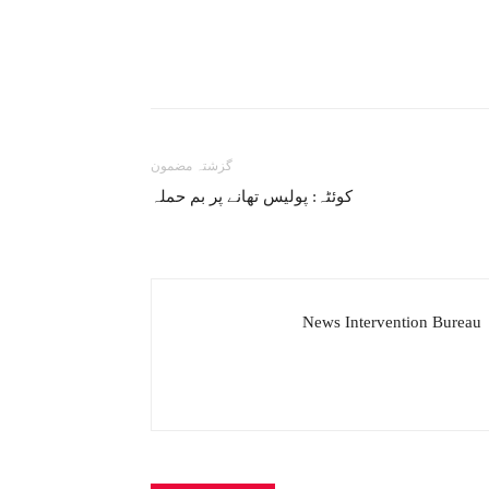
گزشتہ مضمون
کوئٹہ: پولیس تھانے پر بم حملہ
News Intervention Bureau