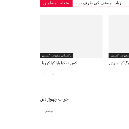
زیادہ مصنف کی طرف سے
متعلقہ مضامین
 مقبوضہ کشمیر
پاکستانی مقبوضہ کشمیر
کس نے کیا پایا کیا کھویا۔...
جواب چھوڑ دیں