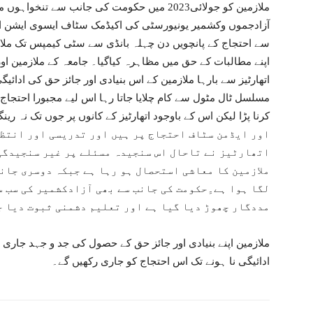
ملازمین کو جولائی2023 میں حکومت کی جانب سے ت
آزادجموں وکشمیر یونیورسٹی کی اکیڈمک سٹاف ایسوی ایشن ا
سے احتجاج کے پانچویں دن چہلہ بانڈی سے سٹی کیمپس تک ملاز
اپنے مطالبات کے حق میں مظاہرہ کیاگیا۔ جامعہ کے ملازمین ا
اتھارٹیز سے بارہا ملازمین کے اس بنیادی اور جائز حق کی ادائیگی
مسلسل ٹال مٹول سے کام چلایا جاتا رہا اس لیے مجبورا احتجاج 
اور ایڈمن سٹاف احتجاج پر ہیں اور تدریسی اور انتظا
اتھارٹیز نے تاحال اس سنجیدہ مسئلے پر غیر سنجیدگی 
ملازمین کا معاشی استحصال ہو رہا ہے جبکہ دوسری جان
لگا ہوا ہے۔ِحکومت کی جانب سے بھی آزادکشمیر کی سب س
مددگار چھوڑ دیا گیا ہے اور تعلیم دشمنی ثبوت دیا ج
ملازمین اپنے بنیادی اور جائز حق کے حصول کی جد و جہد جاری 
ادائیگی نا ہونے تک اس احتجاج کو جاری رکھیں گے۔