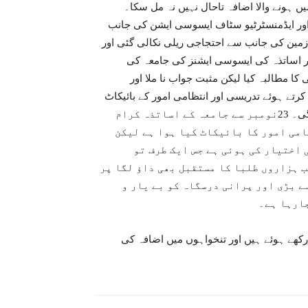
نخواہوں میں ہونے والا اضافہ تاحال نہیں نہ مل سکا۔
ور ایڈمنسٹرٹیو سٹاف ایسوسی ایشن کی جانب
مین کی جانب سے احتجاجی ریلی نکالی گئی اور
ور اساتذہ کی ایسوسی ایشنز کی جامعہ کی
 کا مطالبہ کیا لیکن مثبت جواب نا ملا اور
کرتے ہوئے تدریسی اور انتظامی امور کے بائیکاٹ
کرنا پڑا لیکن اس کے باوجود اتھارٹیز کے کانوں پر جوں تک نہ رینگی۔ 23نومبر سے جامعہ کے اساتذہ کرام
می امور کا بائیکاٹ کیا ہوا ہے لیکن
اختیار کی ہوئی ہے جس ایک طرف تو
ب ہزاروں طلبا کا مستقبل بھی داؤ لگا پر
ے بڑی اور پرانی درسگاہ کو بے یار و
ارہا ہے۔
رکھے ہوئے ہیں اور تنخواہوں میں اضافہ کی