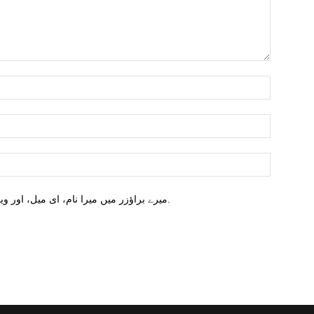
میرے براؤزر میں میرا نام، ای میل، اور ویب سائٹ محفوظ کریں اگلا وقت میں تبصرہ کریں.