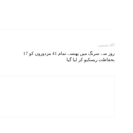
اگلا مضمون
17 روز سے سرنگ میں پھنسے تمام 41 مزدوروں کو
بحفاظت ریسکیو کر لیا گیا