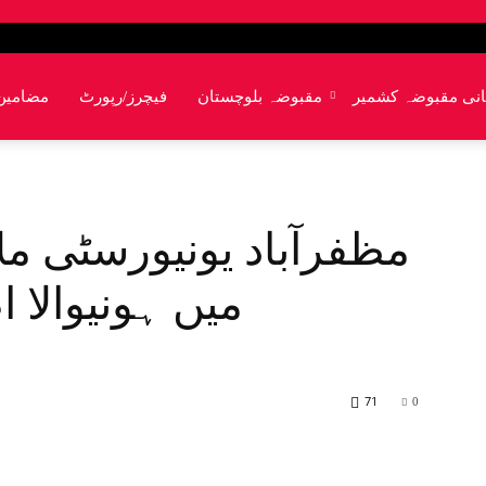
انی مقبوضہ کشمیر
مقبوضہ بلوچستان
فیچرز/رپورٹ
مضامین
مظفرآباد یونیورسٹی مل
میں ہونیوالا ا
71
0