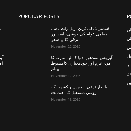
POPULAR POSTS
P
کشمیر کے لیے ٹرین: ریل رابطے سے
ک
ان
مقامی عوام کی خوشی، امید اور
ان
ترقی کا نیا سفر
November 20, 2025
ین
نل
آپریشن سندھور: دنیا کے لیے بھارت کا
آپر
امن، عزم اور خودمختاری کامضبوط
ام
یر
پیغام
ن
November 19, 2025
ن
پائیدار ترقی – جموں و کشمیر کے
روشن مستقبل کی ضمانت
November 19, 2025