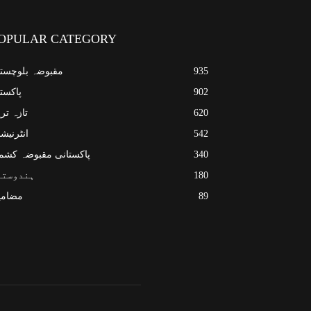
OPULAR CATEGORY
935
مقبوضہ بلوچست
902
پاکست
620
تازہ تر
542
انٹرنیش
340
پاکستانی مقبوضہ کشم
180
ہندوستا
89
مضامی