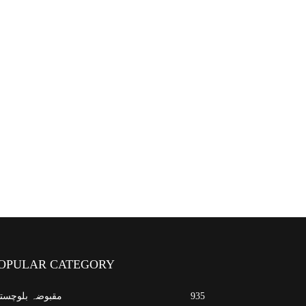
OPULAR CATEGORY
935
مقبوضہ بلوچست