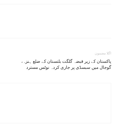
اگلا مضمون
پاکستان کے زیر قبضہ گلگت بلتستان کے ضلع ہنزہ،
گوجال میں سبسڈی پر جاری کردہ نوٹس مسترد