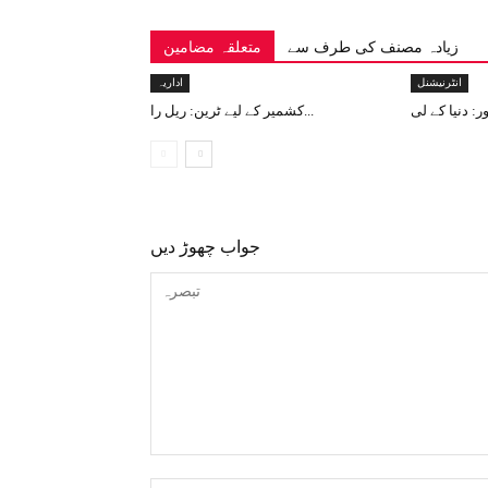
زیادہ مصنف کی طرف سے
متعلقہ مضامین
انٹرنیشنل
اداریہ
کشمیر کے لیے ٹرین: ریل را...
جواب چھوڑ دیں