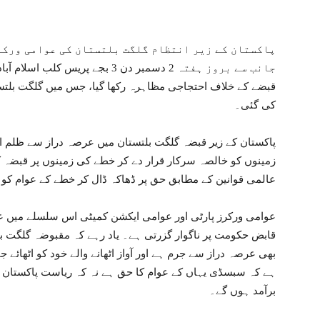
پاکستان کے زیر انتظام گلگت بلتستان کی عوامی ورکر
جانب سے بروز ہفتہ 2 دسمبر دن 3 بجے
قبضے کے خلاف احتجاجی مظاہرہ رکھا گیا، جس میں گلگت بلت
کی گئی۔
پاکستان کے زیر قبضہ گلگت بلتستان میں عرصہ دراز سے ظلم او
زمینوں کو خالصہ سرکار قرار دے کر خطے کی زمینوں پر قبضہ ک
عالمی قوانین کے مطابق حق پر ڈھاکہ ڈال کر خطے کے عوام کو
عوامی ورکرز پارٹی اور عوامی ایکشن کمیٹی اس سلسلے میں عوا
قابض حکومت پر ناگوار گزرتی ہے۔ یاد رہے کہ مقبوضہ گلگت بل
بھی عرصہ دراز سے جرم ہے اور آواز اٹھانے والے خود کو اٹھائے 
ہے کہ سبسڈی یہاں کے عوام کا حق ہے نہ کہ ریاست پاکستان ک
برآمد ہوں گے۔