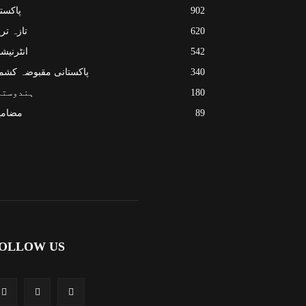
902
پاکست
620
تازہ تر
542
انٹرنیش
340
پاکستانی مقبوضہ کشم
180
ہندوستا
89
مضامی
OLLOW US