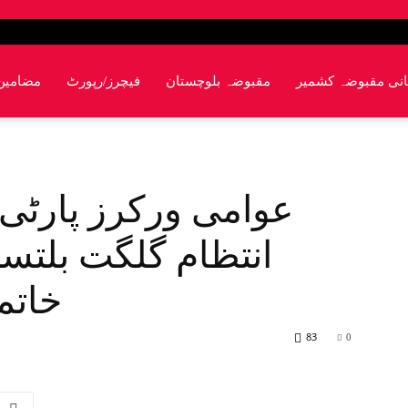
انی مقبوضہ کشمیر
مقبوضہ بلوچستان
فیچرز/رپورٹ
مضامین
عوامی ورکرز پارٹی 
انتظام گلگت بلتس
خاتم
83
0