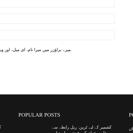
میرے براؤزر میں میرا نام، ای میل، اور ویب سائٹ محفوظ کریں اگلا وقت میں تبصرہ کریں.
POPULAR POSTS
P
کشمیر کے لیے ٹرین: ریل رابطے سے
ک
ان
مقامی عوام کی خوشی، امید اور