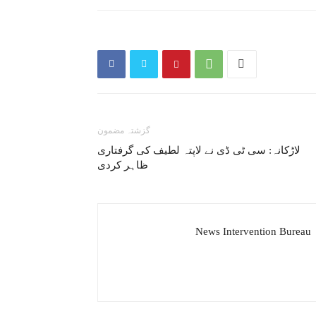
گزشتہ مضمون
لاڑکانہ: سی ٹی ڈی نے لاپتہ لطیف کی گرفتاری
ظاہر کردی
News Intervention Bureau