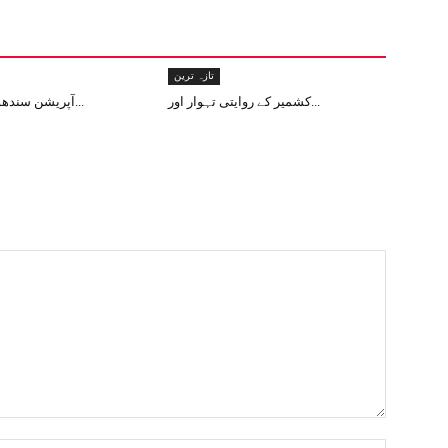
تازہ ترین
کشمیر کے روایتی تہوار اور...
آپریشن سندھور: دنیا کے لی...