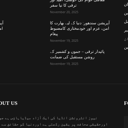
ان
ترقی کا نیا سفر
November 20, 2025
ین
نل
آپریشن سندھور: دنیا کے لیے بھارت کا
آپر
امن، عزم اور خودمختاری کامضبوط
ام
یر
پیغام
ن
November 19, 2025
ن
پائیدار ترقی – جموں و کشمیر کے
روشن مستقبل کی ضمانت
November 19, 2025
OUT US
F
نیوز انٹرونشن انڈیا کی ایک آزاد میڈیاہاؤس ہے جو
اورحقیقی صحافت پر یقین رکھتی ہے اوردنیا کو حقائق سے 