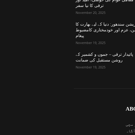
ترقی کا نیا سفر
November 20, 2025
یشن سندھور: دنیا کے لیے بھارت کا
ن، عزم اور خودمختاری کامضبوط
پیغام
November 19, 2025
پائیدار ترقی – جموں و کشمیر کے
روشن مستقبل کی ضمانت
November 19, 2025
AB
 سچی
آگاہ