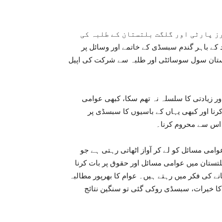
ز پارٹی اور گلگت بلتستان کے طلبہ کی
 پریس کلب اسلام آباد کے باہر گندم سبسڈی کے خاتمے اور وسائل پر
ستان سول سوسائٹی اور طلبہ سے شرکت کی اپیل
ر زیادتی کا سلسلہ نہ تھم سکا، کبھی عوامی
رنا اور کبھی یہاں کے باسیوں کا سبسڈی پر
 اس سے محروم کرنا۔
می مسائل کو لے کر آواز اٹھاتی رہتی ہے جو
تستان میں عوامی مسائل اور حقوق پر بات کرنا
جانے کی فکر میں رہتے ہیں۔ عوام کا بھرپور مطالبہ
ا خیرات، سبسڈی روکی گئی تو سنگین نتائج