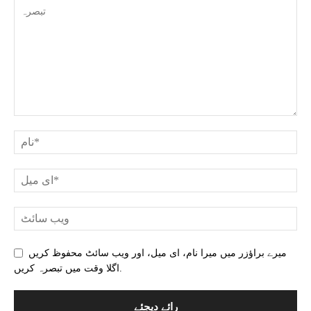
میرے براؤزر میں میرا نام، ای میل، اور ویب سائٹ محفوظ کریں
اگلا وقت میں تبصرہ کریں.