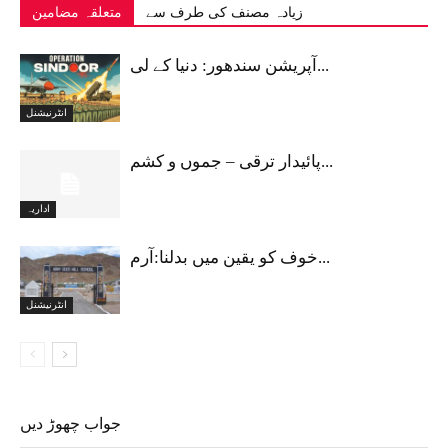
زیادہ مصنف کی طرف سے
متعلقہ مضامین
آپریشن سندھور: دنیا کے لی...
انٹرنیشنل
پائیدار ترقی – جموں و کشم...
اداریہ
خوف کو یقین میں بدلنا:آرم...
انٹرنیشنل
جواب چھوڑ دیں