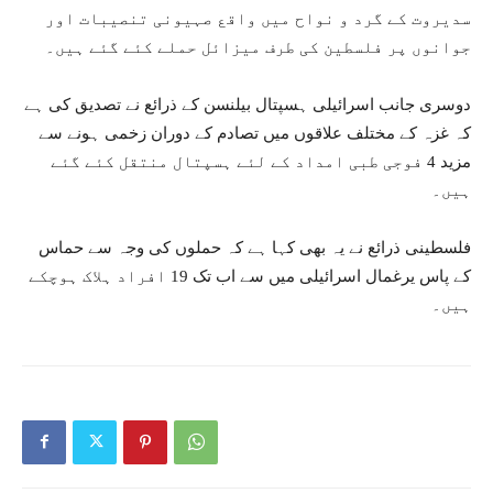
سدیروت کے گرد و نواح میں واقع صہیونی تنصیبات اور
جوانوں پر فلسطین کی طرف میزائل حملے کئے گئے ہیں۔
دوسری جانب اسرائیلی ہسپتال بیلنسن کے ذرائع نے تصدیق کی ہے
کہ غزہ کے مختلف علاقوں میں تصادم کے دوران زخمی ہونے سے
مزید 4 فوجی طبی امداد کے لئے ہسپتال منتقل کئے گئے
ہیں۔
فلسطینی ذرائع نے یہ بھی کہا ہے کہ حملوں کی وجہ سے حماس
کے پاس یرغمال اسرائیلی میں سے اب تک 19 افراد ہلاک ہوچکے
ہیں۔