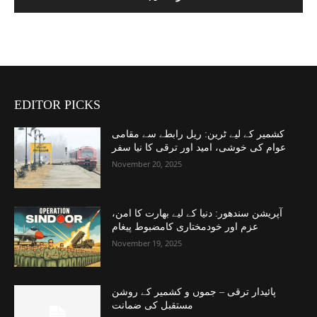
EDITOR PICKS
کشمیر کے لیے ٹرین: ریل رابطے سے مقامی
عوام کی خوشی، امید اور ترقی کا نیا سفر
November 20, 2025
آپریشن سندھور: دنیا کے لیے بھارت کا امن،
عزم اور خودمختاری کامضبوط پیغام
November 19, 2025
پائیدار ترقی – جموں و کشمیر کے روشن
مستقبل کی ضمانت