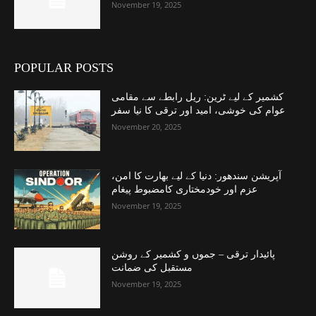
November 19, 2025
POPULAR POSTS
کشمیر کے لیے ٹرین: ریل رابطے سے مقامی
عوام کی خوشی، امید اور ترقی کا نیا سفر
November 20, 2025
آپریشن سندھور: دنیا کے لیے بھارت کا امن،
عزم اور خودمختاری کامضبوط پیغام
November 19, 2025
پائیدار ترقی – جموں و کشمیر کے روشن
مستقبل کی ضمانت
November 19, 2025