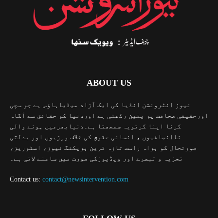
ABOUT US
نیوز انٹرونشن انڈیا کی ایک آزاد میڈیاہاؤس ہے جو سچی
اورحقیقی صحافت پر یقین رکھتی ہے اوردنیا کو حقائق سے آگاہ
کرنا اپنا کرتویہ سمجھتا ہے۔دنیابھرمیں ہونے والی
ناانصافیوں ، انسانی حقوق کی خلاف ورزیوں اور بدلتی
صورتحال کو براہ راست تازہ ترین بریکنگ نیوز، اسٹوریز،
تجزیہ و تبصرے اور ویڈیوزکی صورت میں سامنے لاتی ہے۔
Contact us:
contact@newsintervention.com