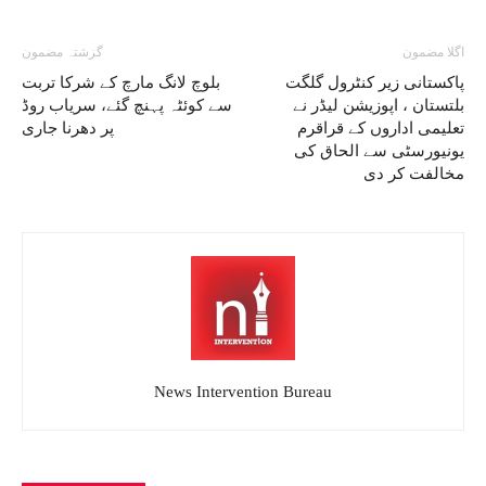
اگلا مضمون
گزشتہ مضمون
پاکستانی زیر کنٹرول گلگت
بلوچ لانگ مارچ کے شرکا تربت
بلتستان ، اپوزیشن لیڈر نے
سے کوئٹہ پہنچ گئے، سریاب روڈ
تعلیمی اداروں کے قراقرم
پر دھرنا جاری
یونیورسٹی سے الحاق کی
مخالفت کر دی
News Intervention Bureau