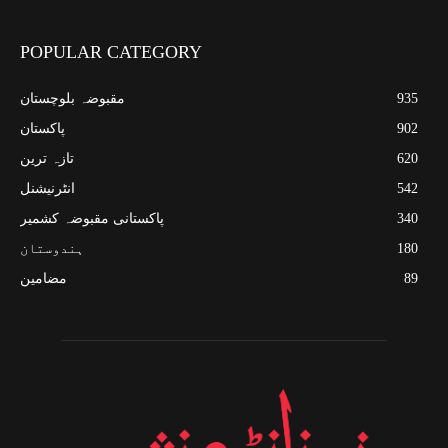
POPULAR CATEGORY
935
مقبوضہ بلوچستان
902
پاکستان
620
تازہ ترین
542
انٹرنیشنل
340
پاکستانی مقبوضہ کشمیر
180
ہندوستان
89
مضامین