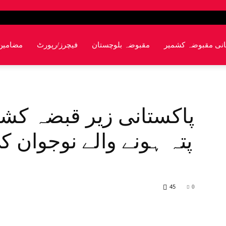
انی مقبوضہ کشمیر
مقبوضہ بلوچستان
فیچرز/رپورٹ
مضامین
پاکستانی زیر قبضہ کشمی
پتہ ہونے والے نوجوان
45
0