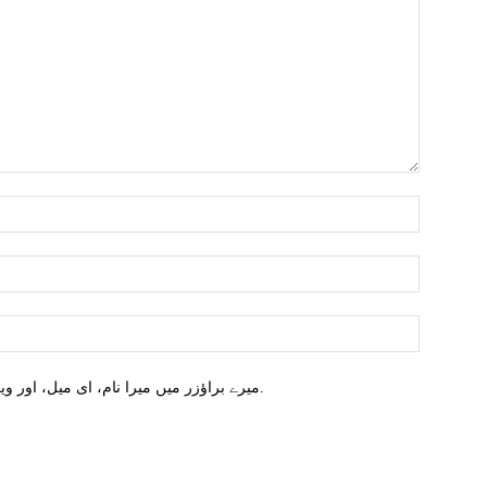
میرے براؤزر میں میرا نام، ای میل، اور ویب سائٹ محفوظ کریں اگلا وقت میں تبصرہ کریں.