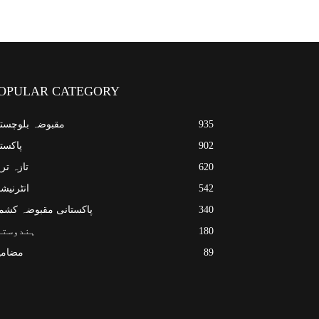
OPULAR CATEGORY
935
مقبوضہ بلوچست
902
پاکست
620
تازہ تر
542
انٹرنیش
340
پاکستانی مقبوضہ کشم
180
ہندوستا
89
مضامی