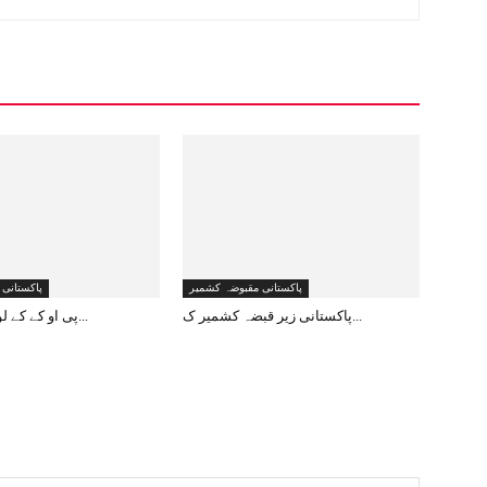
پاکستانی مقبوضہ کشمیر
پاکستانی
پاکستانی زیر قبضہ کشمیر ک...
پی او کے کے لوگ کیا سوچ ر...