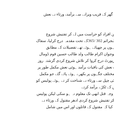
ھر کے قریب ویرانے سے برآمد، ورثاء نے نعش
ن افراد کو حراست میں لے کر تفتیش شروع
کردی،پولیس نے ورثاء کی مدعیت میں مقدمہ علت نمبر 238/23بجرائم 302 /365کے تحت مقدمہ درج کرلیا، سفاک
وں پر چھپائے ہوئے تھے تفصیلات کے مطابق
2023 کو سرہوٹہ نمبر دو کا رہائشی 22 سالہ نوجوان اکرام طالب ولد طالب حسین قوم ڈومال
رپورٹ درج کروا کر تلاش شروع کردی گزشتہ روز
ک نعش کی باقیات برآمد ہوئی نعش مکمل طور پر
تلف جگہوں پر بکھرے ہوئے پائے گئے جو مکمل
کی چپل سے ورثاء نے شناخت کر تے ہوئے پولیس کو
کے ٹکڑے برآمد کرتے
جہ قتل ابھی تک معلوم نہ ہو سکی لیکن پولیس
 تفتیش شروع کردی ادھر مقتول کے ورثاء نے
کیا کہ مقتول کے قاتلوں اور اس میں شامل