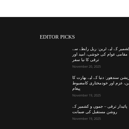
EDITOR PICKS
شمیر کے لیے ٹرین: ریل رابطے سے
مقامی عوام کی خوشی، امید اور
ترقی کا نیا سفر
November 20, 2025
یشن سندھور: دنیا کے لیے بھارت کا
ن، عزم اور خودمختاری کامضبوط
پیغام
November 19, 2025
پائیدار ترقی – جموں و کشمیر کے
روشن مستقبل کی ضمانت
November 19, 2025