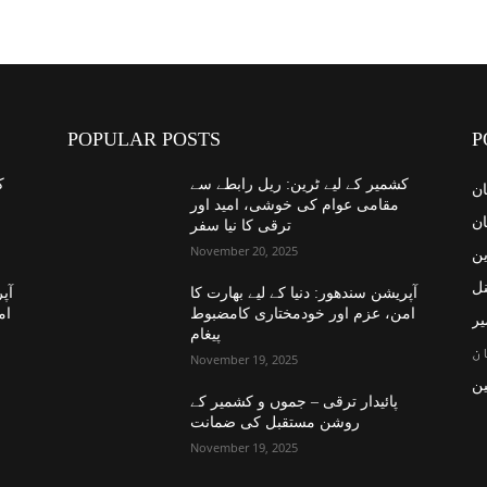
POPULAR POSTS
P
کشمیر کے لیے ٹرین: ریل رابطے سے
ک
ان
مقامی عوام کی خوشی، امید اور
ان
ترقی کا نیا سفر
November 20, 2025
ین
نل
آپریشن سندھور: دنیا کے لیے بھارت کا
آپر
امن، عزم اور خودمختاری کامضبوط
ام
یر
پیغام
ن
November 19, 2025
ن
پائیدار ترقی – جموں و کشمیر کے
روشن مستقبل کی ضمانت
November 19, 2025