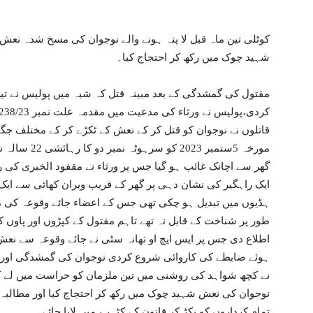
کوٹلی تین ماہ قبل لا پتہ ہونے والے نوجوان کی مسخ شدہ نعش گ
شہید چوک میں رکھ کر احتجاج کیا۔
مقتول کی گمشدگی کے بعد مبینہ قتل کہ شبہ میں پولیس نے تی
قاتلوں نے نوجوان کو قتل کر کے نعش کے ٹکڑے کر کے مختلف جگہ
مورخہ 5ستمبر 
گھر سے اچانک غائب ہو گیا جس پر ورثاء نے مقفود الخبری کی 
ایک راہگیر کی نشان دہی پر گھر کے قریب ویران کھائی سے ای
ہڈیوں میں تبدیل ہو چکی تھی جس کے اعضاء جائے وقوعہ کی مخ
طور پر شناخت کے قابل نہ تھے تاہم مقتول کے کپڑوں اور پاوں 
اطلاع دی جس پر ایس ایچ او تھانہ سٹی نے جائے وقوعہ سے نعش 
ہوئے ضابطے کی کاروائی شروع کردی نوجوان کی گمشدگی اور و
نے کچھ شواہد کی روشنی میں تین ملزمان کو حراست میں لے کر
نوجوان کی نعش شہید چوک میں رکھ کر احتجاج کیا اور مطالبہ 
.تمام کرداروں کو پکڑ کر قانون کے کٹہرے میں لایا جائے