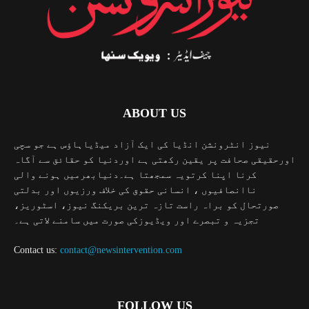
ABOUT US
نیوز انٹرونشن انڈیا کی ایک آزاد میڈیاہاؤس ہے جو سچی
اورحقیقی صحافت پر یقین رکھتی ہے اوردنیا کو حقائق سے آگاہ
کرنا اپنا کرتویہ سمجھتا ہے۔دنیابھرمیں ہونے والی
ناانصافیوں ، انسانی حقوق کی خلاف ورزیوں اور بدلتی
صورتحال کو براہ راست تازہ ترین بریکنگ نیوز، اسٹوریز،
تجزیہ و تبصرے اور ویڈیوزکی صورت میں سامنے لاتی ہے۔
Contact us:
contact@newsintervention.com
FOLLOW US