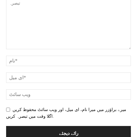
میرے براؤزر میں میرا نام، ای میل، اور ویب سائٹ محفوظ کریں
اگلا وقت میں تبصرہ کریں.