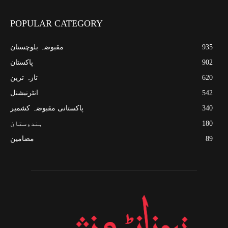
POPULAR CATEGORY
935
مقبوضہ بلوچستان
902
پاکستان
620
تازہ ترین
542
انٹرنیشنل
340
پاکستانی مقبوضہ کشمیر
180
ہندوستان
89
مضامین