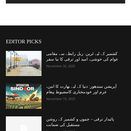
EDITOR PICKS
کشمیر کے لیے ٹرین: ریل رابطے سے مقامی
عوام کی خوشی، امید اور ترقی کا نیا سفر
November 20, 2025
آپریشن سندھور: دنیا کے لیے بھارت کا امن،
عزم اور خودمختاری کامضبوط پیغام
November 19, 2025
پائیدار ترقی – جموں و کشمیر کے روشن
مستقبل کی ضمانت