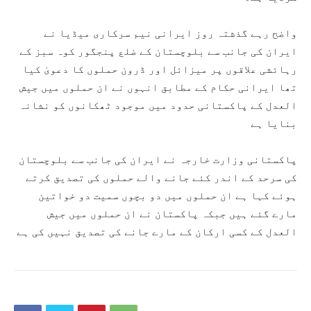
واضح رہے گذشتہ روز ایرانی نیم سرکاری میڈیا نے
ایران کی جانب سے بلوچستان کے ضلع پنجگور کوہ سبز کے
رہائشی علاقوں پر میزائل اور ڈرون حملوں کا دعویٰ کیا
تھا ایرانی حکام کے مطابق انہوں نے ان حملوں میں جیش
العدل کے پاکستانی حدود میں موجود ٹھکانوں کو نشانہ
بنایا ہے
پاکستانی وزارت خارجہ نے ایران کی جانب سے بلوچستان
کی سرحد کے اندر کئے جانے والے حملوں کی تصدیق کرتے
ہوئے کہا ہے ان حملوں میں دو بچوں سمیت دو خواتین
مارے گئے ہیں جبکہ پاکستان نے ان حملوں میں جیش
العدل کے کسی ارکان کے مارے جانے کی تصدیق نہیں کی ہے