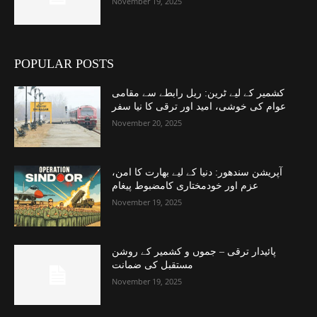
November 19, 2025
POPULAR POSTS
کشمیر کے لیے ٹرین: ریل رابطے سے مقامی
عوام کی خوشی، امید اور ترقی کا نیا سفر
November 20, 2025
آپریشن سندھور: دنیا کے لیے بھارت کا امن،
عزم اور خودمختاری کامضبوط پیغام
November 19, 2025
پائیدار ترقی – جموں و کشمیر کے روشن
مستقبل کی ضمانت
November 19, 2025