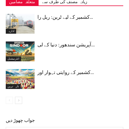
زیادہ مصنف کی طرف سے
متعلقہ مضامین
کشمیر کے لیے ٹرین: ریل را...
اداریہ
آپریشن سندھور: دنیا کے لی...
انٹرنیشنل
کشمیر کے روایتی تہوار اور...
تازہ ترین
جواب چھوڑ دیں