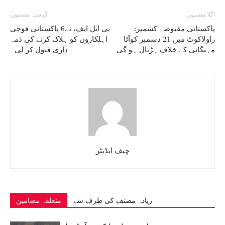
اگلا مضمون
گزشتہ مضمون
پاکستانی مقبوضہ کشمیر:
بی ایل ایف، نے6 پاکستانی فوجی
راولاکوٹ میں 21 دسمبر کوآٹا
اہلکاروں کو ہلاک کرنے کی ذمہ
مہنگائی کے خلاف ہڑتال ہو گی
داری قبول کر لی۔
چیف ایڈیٹر
زیادہ مصنف کی طرف سے
متعلقہ مضامین