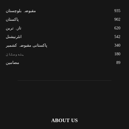
935
مقبوضہ بلوچستان
902
پاکستان
620
تازہ ترین
542
انٹرنیشنل
340
پاکستانی مقبوضہ کشمیر
180
ہندوستان
89
مضامین
ABOUT US