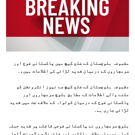
مقبوضہ بلوچستان کے ضلع کیچ میں پاکستانی فوج اور
سرمچاروں کے درمیان شدید لڑائی کی اطلاعات ہیں،۔
مقبوضہ بلوچستان کے ضلع کیچ سے نیوز انٹرونشن کو
ملنے والی اطلاعات کے مطابق بلوچ سرمچاروں اور
پاکستانی فوج کے درمیان کولواہ کے علاقے جت میں شدید
لڑائی جاری ہے۔
بلوچ سرمچاروں نے پاکستانی فوجی قافلے پر شدید حملہ
کیا ہے،پوار علاقہ راکٹوں اور فائرنگ سے گھونج اُٹھا