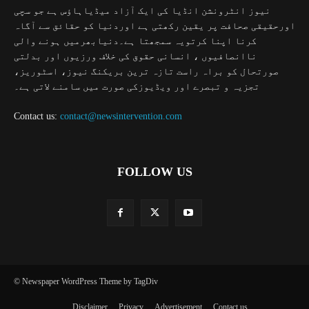
نیوز انٹرونشن انڈیا کی ایک آزاد میڈیاہاؤس ہے جو سچی
اورحقیقی صحافت پر یقین رکھتی ہے اوردنیا کو حقائق سے آگاہ
کرنا اپنا کرتویہ سمجھتا ہے۔دنیابھرمیں ہونے والی
ناانصافیوں ، انسانی حقوق کی خلاف ورزیوں اور بدلتی
صورتحال کو براہ راست تازہ ترین بریکنگ نیوز، اسٹوریز،
تجزیہ و تبصرے اور ویڈیوزکی صورت میں سامنے لاتی ہے۔
Contact us:
contact@newsintervention.com
FOLLOW US
© Newspaper WordPress Theme by TagDiv
Disclaimer
Privacy
Advertisement
Contact us