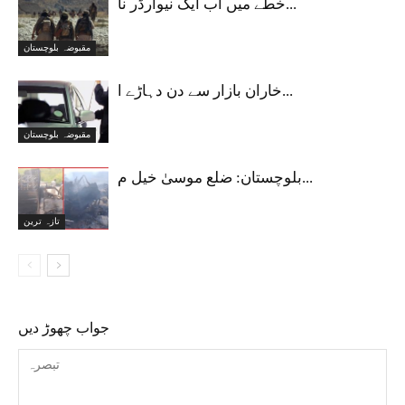
خطے میں اب ایک نیوآرڈر نا...
مقبوضہ بلوچستان
خاران بازار سے دن دہاڑے ا...
مقبوضہ بلوچستان
بلوچستان: ضلع موسیٰ خیل م...
تازہ ترین
جواب چھوڑ دیں