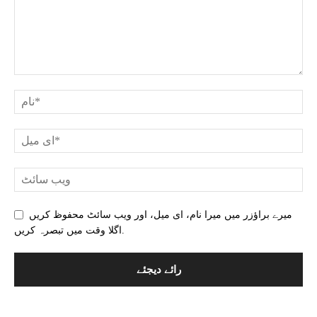
میرے براؤزر میں میرا نام، ای میل، اور ویب سائٹ محفوظ کریں
اگلا وقت میں تبصرہ کریں.