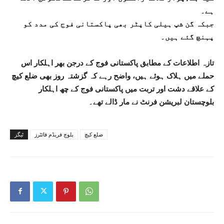
ہے۔
جبکہ گن شپ ہیلی کاپٹر بھی پاکستانی فوج کی مدد کو
پہنچ گئے ہیں۔
تازہ اطلاعات کے مطابق پاکستانی فوج کے درجن بھر اہلکار اس
حملے میں ہلاک ہوئے ہیں، واضح رہے کہ گزشتہ روز بھی ضلع کیچ
کے علاقے دشت اور تربت میں پاکستانی فوج کے چھ اہلکار
بلوچستان لبریشن فرنٹ نے مار ڈالے تھے۔
ضلع کیچ
بلوچ فریڈم فائٹرز
ٹیگز