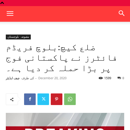
مقبوضہ بلوچستان
ضلع کیچ:بلوچ فریڈم
فائٹرز نے پاکستانی فوج
پر بڑا حملہ کر دیا ہے۔
1599
December 20, 2020
-
کی طرف
0
چیف ایڈیٹر