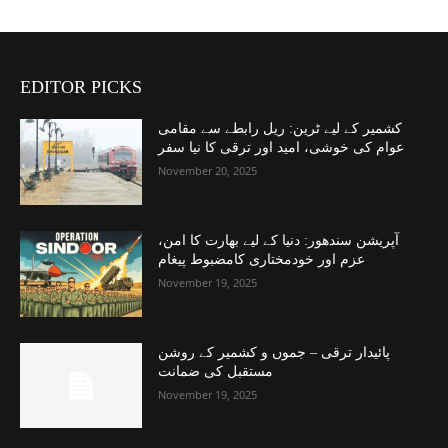
EDITOR PICKS
کشمیر کے لیے ٹرین: ریل رابطے سے مقامی
عوام کی خوشی، امید اور ترقی کا نیا سفر
November 20, 2025
آپریشن سندھور: دنیا کے لیے بھارت کا امن،
عزم اور خودمختاری کامضبوط پیغام
November 19, 2025
پائیدار ترقی – جموں و کشمیر کے روشن
مستقبل کی ضمانت
November 19, 2025