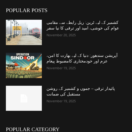
POPULAR POSTS
کشمیر کے لیے ٹرین: ریل رابطے سے مقامی
عوام کی خوشی، امید اور ترقی کا نیا سفر
November 20, 2025
آپریشن سندھور: دنیا کے لیے بھارت کا امن،
عزم اور خودمختاری کامضبوط پیغام
November 19, 2025
پائیدار ترقی – جموں و کشمیر کے روشن
مستقبل کی ضمانت
November 19, 2025
POPULAR CATEGORY