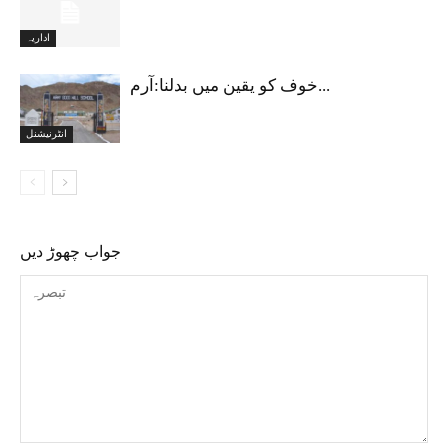
اداریہ
خوف کو یقین میں بدلنا:آرم...
انٹرنیشنل
جواب چھوڑ دیں