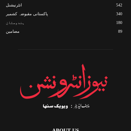
542
انٹرنیشنل
340
پاکستانی مقبوضہ کشمیر
180
ہندوستان
89
مضامین
ABOUT US