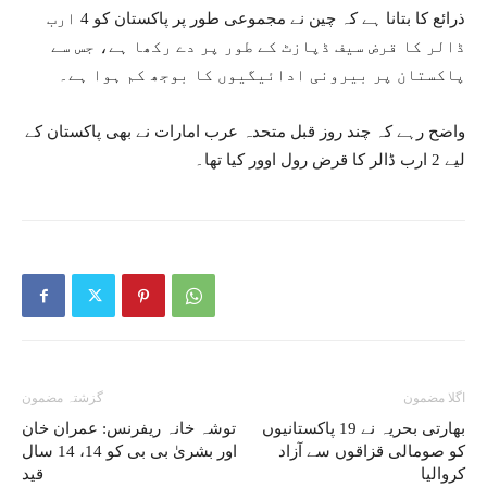
ذرائع کا بتانا ہے کہ چین نے مجموعی طور پر پاکستان کو 4 ارب
ڈالر کا قرض سیف ڈپازٹ کے طور پر دے رکھا ہے، جس سے
پاکستان پر بیرونی ادائیگیوں کا بوجھ کم ہوا ہے۔
واضح رہے کہ چند روز قبل متحدہ عرب امارات نے بھی پاکستان کے
لیے 2 ارب ڈالر کا قرض رول اوور کیا تھا۔
اگلا مضمون
گزشتہ مضمون
بھارتی بحریہ نے 19 پاکستانیوں
توشہ خانہ ریفرنس: عمران خان
کو صومالی قزاقوں سے آزاد
اور بشریٰ بی بی کو 14، 14 سال
کروالیا
قید