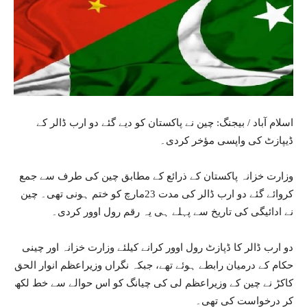
اسلام آباد / بیجنگ: چین نے پاکستان کو دیے گئے دو ارب ڈالر کے
ڈیپازٹ کی واپسی مؤخر کردی۔
وزارت خزانہ پاکستان کے ذرائع کے مطابق چین کی طرف سے جمع
کروائے گئے دو ارب ڈالر کی مدت 23مارچ کو ختم ہونی تھی۔ چین
نے ادائیگی کی تاریخ سے پہلے ہی یہ رقم رول اوور کردی۔
دو ارب ڈالر کا ڈپازٹ رول اوور کرانے کیلئے وزارت خزانہ اور چینی
حکام کے درمیان رابطے ہوئے تھے، جبکہ نگراں وزیراعظم انوار الحق
کاکڑ نے چین کے وزیراعظم لی کی چیانگ کو اس حوالے سے خط لکھ
کر درخواست کی تھی۔