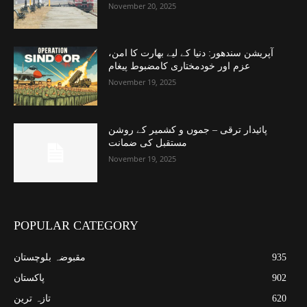
November 20, 2025
آپریشن سندھور: دنیا کے لیے بھارت کا امن،
عزم اور خودمختاری کامضبوط پیغام
November 19, 2025
پائیدار ترقی – جموں و کشمیر کے روشن
مستقبل کی ضمانت
November 19, 2025
POPULAR CATEGORY
935
مقبوضہ بلوچستان
902
پاکستان
620
تازہ ترین