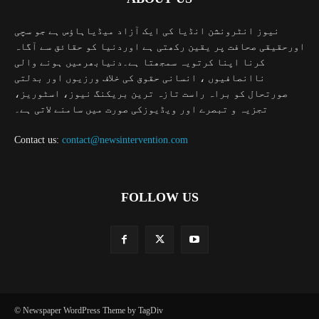
نیوز انٹرونشن انڈیا کی ایک آزاد میڈیاہاؤس ہے جو سچی
اورحقیقی صحافت پر یقین رکھتی ہے اوردنیا کو حقائق سے آگاہ
کرنا اپنا کرتویہ سمجھتا ہے۔دنیابھرمیں ہونے والی
ناانصافیوں ، انسانی حقوق کی خلاف ورزیوں اور بدلتی
صورتحال کو براہ راست تازہ ترین بریکنگ نیوز، اسٹوریز،
تجزیہ و تبصرے اور ویڈیوزکی صورت میں سامنے لاتی ہے۔
Contact us:
contact@newsintervention.com
FOLLOW US
© Newspaper WordPress Theme by TagDiv