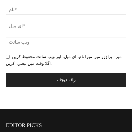
میرے براؤزر میں میرا نام، ای میل، اور ویب سائٹ محفوظ کریں
اگلا وقت میں تبصرہ کریں.
EDITOR PICKS