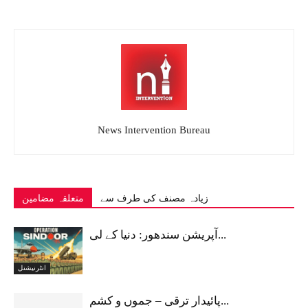
News Intervention Bureau
زیادہ مصنف کی طرف سے
متعلقہ مضامین
آپریشن سندھور: دنیا کے لی...
انٹرنیشنل
پائیدار ترقی – جموں و کشم...