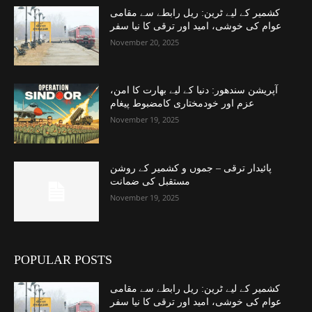
کشمیر کے لیے ٹرین: ریل رابطے سے مقامی
عوام کی خوشی، امید اور ترقی کا نیا سفر
November 20, 2025
آپریشن سندھور: دنیا کے لیے بھارت کا امن،
عزم اور خودمختاری کامضبوط پیغام
November 19, 2025
پائیدار ترقی – جموں و کشمیر کے روشن
مستقبل کی ضمانت
November 19, 2025
POPULAR POSTS
کشمیر کے لیے ٹرین: ریل رابطے سے مقامی
عوام کی خوشی، امید اور ترقی کا نیا سفر