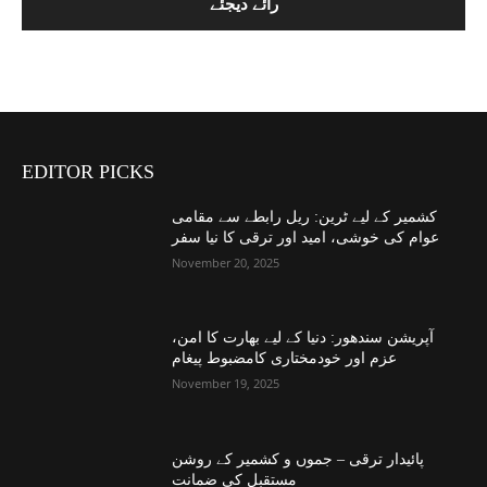
EDITOR PICKS
کشمیر کے لیے ٹرین: ریل رابطے سے مقامی
عوام کی خوشی، امید اور ترقی کا نیا سفر
November 20, 2025
آپریشن سندھور: دنیا کے لیے بھارت کا امن،
عزم اور خودمختاری کامضبوط پیغام
November 19, 2025
پائیدار ترقی – جموں و کشمیر کے روشن
مستقبل کی ضمانت