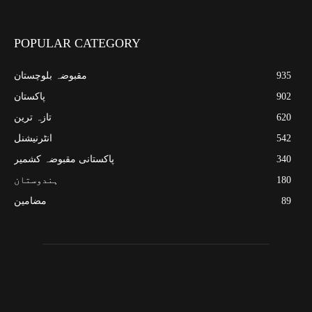
POPULAR CATEGORY
935
مقبوضہ بلوچستان
902
پاکستان
620
تازہ ترین
542
انٹرنیشنل
340
پاکستانی مقبوضہ کشمیر
180
ہندوستان
89
مضامین