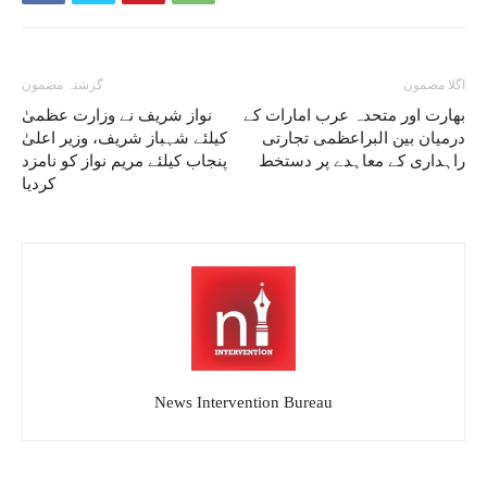
اگلا مضمون
گزشتہ مضمون
بھارت اور متحدہ عرب امارات کے
نواز شریف نے وزارت عظمیٰ
درمیان بین البراعظمی تجارتی
کیلئے شہباز شریف، وزیر اعلیٰ
راہداری کے معاہدے پر دستخط
پنجاب کیلئے مریم نواز کو نامزد
کردیا
News Intervention Bureau