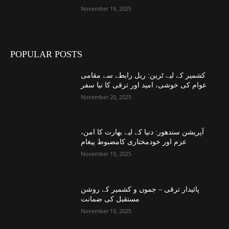
November 19, 2025
POPULAR POSTS
کشمیر کے لیے ٹرین: ریل رابطے سے مقامی
عوام کی خوشی، امید اور ترقی کا نیا سفر
November 20, 2025
آپریشن سندھور: دنیا کے لیے بھارت کا امن،
عزم اور خودمختاری کامضبوط پیغام
November 19, 2025
پائیدار ترقی – جموں و کشمیر کے روشن
مستقبل کی ضمانت
November 19, 2025