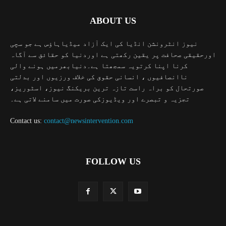
ABOUT US
نیوز انٹرونشن انڈیا کی ایک آزاد میڈیاہاؤس ہے جو سچی
اورحقیقی صحافت پر یقین رکھتی ہے اوردنیا کو حقائق سے آگاہ
کرنا اپنا کرتویہ سمجھتا ہے۔دنیابھرمیں ہونے والی
ناانصافیوں ، انسانی حقوق کی خلاف ورزیوں اور بدلتی
صورتحال کو براہ راست تازہ ترین بریکنگ نیوز، اسٹوریز،
تجزیہ و تبصرے اور ویڈیوزکی صورت میں سامنے لاتی ہے۔
Contact us:
contact@newsintervention.com
FOLLOW US