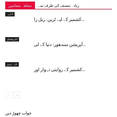
زیادہ مصنف کی طرف سے
متعلقہ مضامین
اداریہ
کشمیر کے لیے ٹرین: ریل را...
انٹرنیشنل
آپریشن سندھور: دنیا کے لی...
تازہ ترین
کشمیر کے روایتی تہوار اور...
جواب چھوڑ دیں