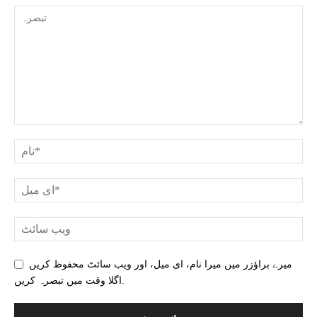
میرے براؤزر میں میرا نام، ای میل، اور ویب سائٹ محفوظ کریں
اگلا وقت میں تبصرہ کریں.