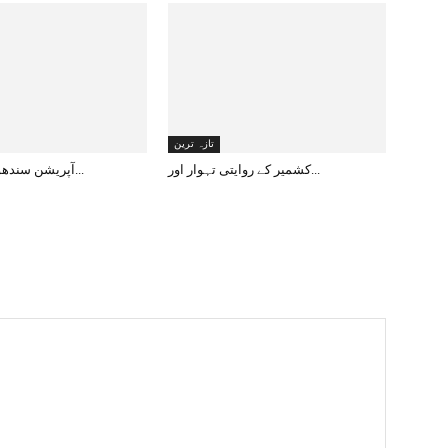
تازہ ترین
کشمیر کے روایتی تہوار اور...
آپریشن سندھور: دنیا کے لی...