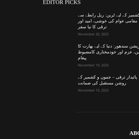
EDITOR PICKS
شمیر کے لیے ٹرین: ریل رابطے سے
مقامی عوام کی خوشی، امید اور
ترقی کا نیا سفر
November 20, 2025
یشن سندھور: دنیا کے لیے بھارت کا
ن، عزم اور خودمختاری کامضبوط
پیغام
November 19, 2025
پائیدار ترقی – جموں و کشمیر کے
روشن مستقبل کی ضمانت
November 19, 2025
AB