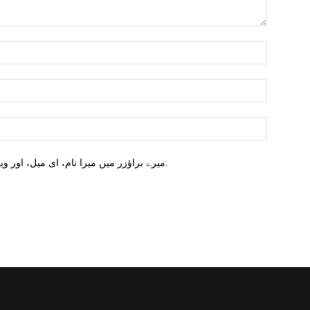
میرے براؤزر میں میرا نام، ای میل، اور ویب سائٹ محفوظ کریں اگلا وقت میں تبصرہ کریں.