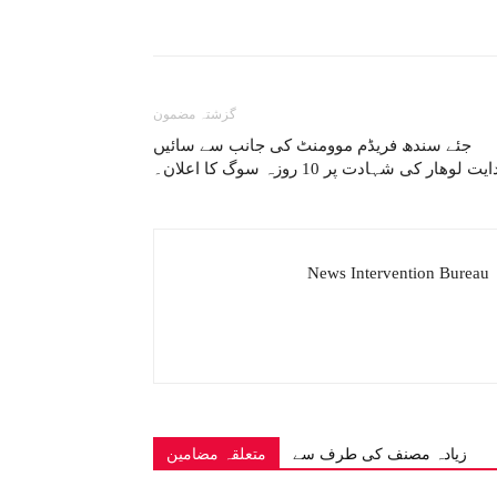
گزشتہ مضمون
‏جئے سندھ فریڈم موومنٹ کی جانب سے سائیں
ت لوھار کی شہادت پر 10 روزہ سوگ کا اعلان۔
News Intervention Bureau
زیادہ مصنف کی طرف سے
متعلقہ مضامین