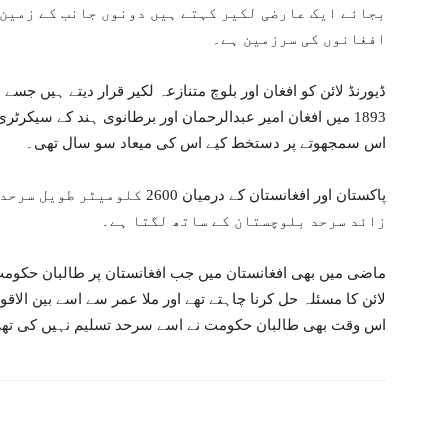
بجائے ایک عارضی لکیر کہتے ہیں دونوں جانب کے زمین 
افغانوں کی سرزمین ہے۔
ڈیورنڈ لائن کو افغان اور بلوچ متنازعہ لکیر قرار دیتے ہیں جسے 
1893 میں افغان امیر عبدالرحمان اور برطانوی ہند کے سیکرٹ
اس سمجھوتے پر دستخط کیے اس کی میعاد سو سال تھی۔
پاکستان اور افغانستان کے درمیان
زائد سرحد بلوچستان کے ساتھ لگتا ہے۔
ماضی میں بھی افغانستان میں جب افغانستان پر طالبان حکومت 
لائن کا مسئلہ حل کرنا چاہتے تھے اور ملا عمر سے اسے بین الاق
اس وقت بھی طالبان حکومت نے اسے سرحد تسلیم نہیں کی تھ