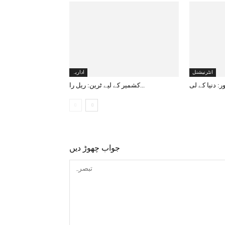
انٹرنیشنل
اداریہ
کشمیر کے لیے ٹرین: ریل را...
جواب چھوڑ دیں