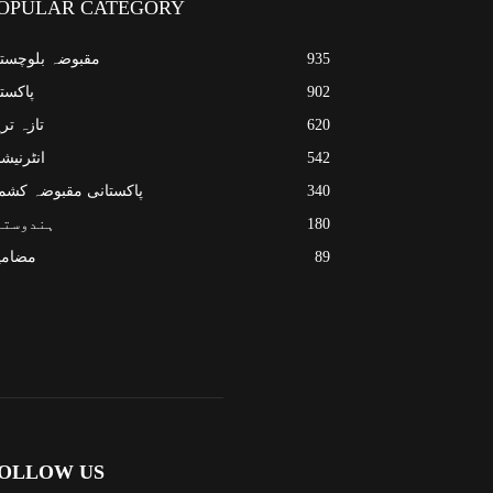
OPULAR CATEGORY
935
مقبوضہ بلوچست
902
پاکست
620
تازہ تر
542
انٹرنیش
340
پاکستانی مقبوضہ کشم
180
ہندوستا
89
مضامی
OLLOW US