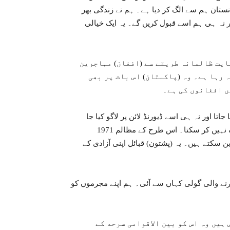
انستان ہم سے الگ کر دیا ہے۔ ہم نے زندگی بھر
ور نہ ہی ہم اسے قبول کریں گے۔ یہ ایک خیالی
ایت ظالمانہ طریقے سے (افغان) مہاجرین
 رہا ہے۔ وہ (پاکستان) اس بات پر بھی
ں افغانوں کی ہے۔
اتا اور نہ ہی اسے ڈیورنڈ لائن پر لاگو کیا جا
سکتا ہے۔ ڈیورنڈ لائن کے اس پار ان (پشتون) قبائل کو کوئی الگ نہیں کر سکتا۔ اس طرح کے مظالم 1971
 سکتے ہیں۔ یہ (پشتون) قبائل اپنی آزادی کے
رنے والی گولی کہاں سے آئی۔ ہم اپنے مجرموں کو
ہیں وہ اس کو بین الاقوامی سرحد کے