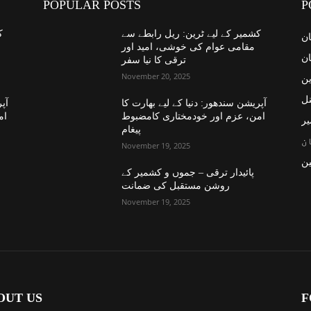
POPULAR POSTS
P
کشمیر کے لیے ٹرین: ریل رابطے سے
ک
ان
مقامی عوام کی خوشی، امید اور
ان
ترقی کا نیا سفر
November 20, 2025
ین
نل
آپریشن سندھور: دنیا کے لیے بھارت کا
آپر
امن، عزم اور خودمختاری کامضبوط
ام
یر
پیغام
ن
November 19, 2025
ن
پائیدار ترقی – جموں و کشمیر کے
روشن مستقبل کی ضمانت
November 19, 2025
OUT US
F