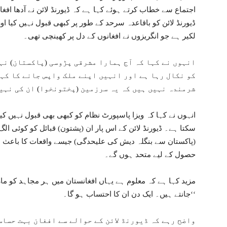
اجتماع سے خطاب کرتے ہوئے کہا ہے کہ ڈیورنڈ لائن نے آدھا افغ
ڈیورنڈ لائن کو باقاعدہ سرحد کے طور پر کبھی قبول نہیں کیا ا
لکیر ہے جو انگریزوں نے افغانوں کے دل پر کھینچی تھی۔
انہوں نے کہا کہ آج ہمارا مشرقی پڑوسی (پاکستان) نہ
کو نکال رہا ہے اور انہیں اپنے ملک واپس جانے کا کہہ
شرمندہ نہیں ہیں کہ یہ سرزمین (پختونخوا) ان کی نہی
انہوں نے کہا کہ ویزا پاسپورٹ نظام کو کبھی بھی قبول نہیں کیا ج
(پاکستان سے بنگلہ دیش کی علیحدگی) جیسے واقعات کا باعث بن
حصول کے لیے متحد ہوں گے۔
مزید کہا ہے کہ معلوم ہے یہاں افغانستان میں ہر مجاہد کو ما
جانتے ہیں۔ ایک دن ان کا احتساب ہو گا۔‘‘
واضح رہے کہ ڈیورنڈ لائن کے حوالے سے افغان بہت حساس 