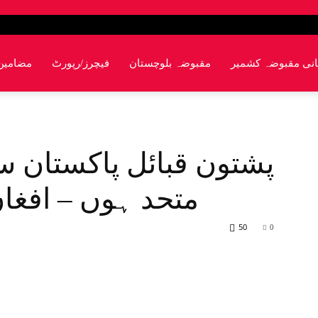
انی مقبوضہ کشمیر
مقبوضہ بلوچستان
فیچرز/رپورٹ
مضامین
پشتون قبائل پاکستان سے
متحد ہوں – افغان
50
0