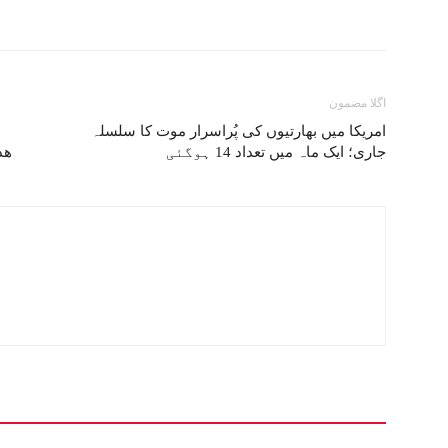
اگلا مضمون
امریکا میں بھارتیوں کی پُراسرار موت کا سلسلہ
جاری؛ ایک ماہ میں تعداد 14 ہوگئی
ھدای