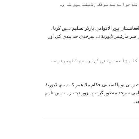
کے حوالے سے موقف رکھتے ہیں کہ وہ
افغانستان بین الاقوامی بارڈر تسلیم نہیں کرتا۔
ری سر مارٹیمر ڈیورنڈ نے سرحدی حد بندی کی اور
 2600 کلومیٹر طویل سرحد کا بڑا حصہ یعنی گیارہ سو کلومیٹر سے
رہی تو پاکستانی حکام ملا عمر کے ساتھ ڈیورنڈ
وامی سرحد منظور کرنے پہ زور دیتے رہے ہیں تاہم
ی۔