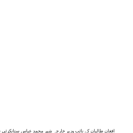
افغان طالبان کے نائب وزیر خارجہ شیر محمد عباس ستانکزئی نے