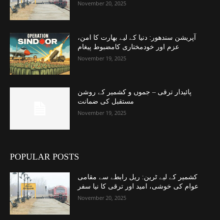
November 20, 2025
آپریشن سندھور: دنیا کے لیے بھارت کا امن،
عزم اور خودمختاری کامضبوط پیغام
November 19, 2025
پائیدار ترقی – جموں و کشمیر کے روشن
مستقبل کی ضمانت
November 19, 2025
POPULAR POSTS
کشمیر کے لیے ٹرین: ریل رابطے سے مقامی
عوام کی خوشی، امید اور ترقی کا نیا سفر
November 20, 2025