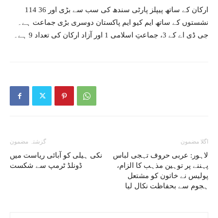
114 ارکان کے ساتھ پیپلز پارٹی سندھ کی سب سے بڑی اور 36
نشستوں کے ساتھ ایم کیو ایم پاکستان دوسری بڑی جماعت ہے۔
جی ڈی اے کے 3، جماعتِ اسلامی 1 اور آزاد ارکان کی تعداد 9 ہے۔
اگلا مضمون
گزشتہ مضمون
لاہور: عربی حروف تہجی لباس
نکی ہیلی کو آبائی ریاست میں
پہننے پر توہین مذہب کا الزام،
ڈونلڈ ٹرمپ سے شکست
پولیس نے خاتون کو مشتعل
ہجوم سے بحفاظت نکال لیا