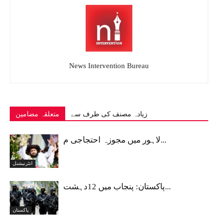
News Intervention Bureau
زیادہ مصنف کی طرف سے
متعلقہ مضامین
لاہور میں مجوزہ احتجاجی م...
انٹرنیشنل
پاکستان: پنجاب میں 12دہشت...
پاکستان