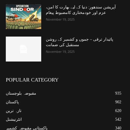
آپریشن سندھور: دنیا کے لیے بھارت کا امن،
عزم اور خودمختاری کامضبوط پیغام
November 19, 2025
پائیدار ترقی – جموں و کشمیر کے روشن
مستقبل کی ضمانت
November 19, 2025
POPULAR CATEGORY
935
مقبوضہ بلوچستان
902
پاکستان
620
تازہ ترین
542
انٹرنیشنل
340
پاکستانی مقبوضہ کشمیر