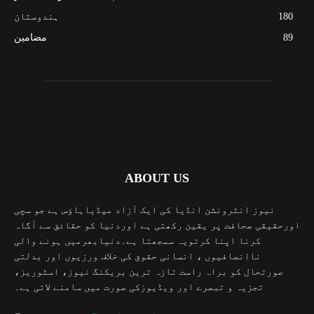
180
ہندوستان
89
مضامین
ABOUT US
نیوز انٹرونشن انڈیا کی ایک آزاد میڈیاہاؤس ہے جو سچی
اورحقیقی صحافت پر یقین رکھتی ہے اوردنیا کو حقائق سے آگاہ
کرنا اپنا کرتویہ سمجھتا ہے۔دنیابھرمیں ہونے والی
ناانصافیوں ، انسانی حقوق کی خلاف ورزیوں اور بدلتی
صورتحال کو براہ راست تازہ ترین بریکنگ نیوز، اسٹوریز،
تجزیہ و تبصرے اور ویڈیوزکی صورت میں سامنے لاتی ہے۔