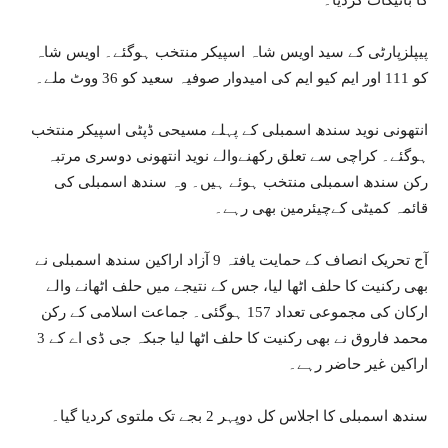
کا بائیکاٹ کردیا۔
پیپلزپارٹی کے سید اویس شاہ اسپیکر منتخب ہوگئے۔ اویس شاہ
کو 111 اور ایم کیو ایم کی امیدوار صوفیہ سعید کو 36 ووٹ ملے۔
انتھونی نوید سندھ اسمبلی کے پہلے مسیحی ڈپٹی اسپیکر منتخب
ہوگئے۔ کراچی سے تعلق رکھنےوالے نوید انتھونی دوسری مرتبہ
رکن سندھ اسمبلی منتخب ہوئے ہیں۔ وہ سندھ اسمبلی کی
قائمہ کمیٹی کےچیئرمین بھی رہے۔
آج تحریک انصاف کے حمایت یافتہ 9 آزاد اراکین سندھ اسمبلی نے
بھی رکنیت کا حلف اٹھا لیا، جس کے نتیجے میں حلف اٹھانے والے
ارکان کی مجموعی تعداد 157 ہوگئی۔ جماعت اسلامی کے رکن
محمد فاروق نے بھی رکنیت کا حلف اٹھا لیا جبکہ جی ڈی اے کے 3
اراکین غیر حاضر رہے۔
سندھ اسمبلی کا اجلاس کل دوپہر 2 بجے تک ملتوی کردیا گیا۔