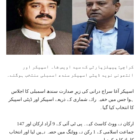
کراچی: پیپلزپارٹی کے سید اویس شاہ اسپیکر اور
انتھونی نوید ڈپٹی اسپیکر سندھ اسمبلی منتخب ہوگئے۔
اسپیکر آغا سراج درانی کی زیرِ صدارت سندھ اسمبلی کا اجلاس
ہوا جس میں خفیہ رائے شماری کے ذریعے اسپیکر اور ڈپٹی اسپیکر
کا انتخاب کیا گیا۔
147 ارکان نے ووٹ کاسٹ کیے۔ پی ٹی آئی کے 9 آزاد ارکان اور
جماعت اسلامی کے 1 رکن نے ووٹنگ میں حصہ نہیں لیا اور انتخاب