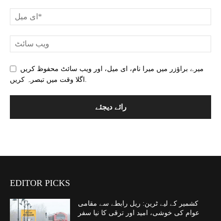
میرے براؤزر میں میرا نام، ای میل، اور ویب سائٹ محفوظ کریں
اگلا وقت میں تبصرہ کریں.
EDITOR PICKS
کشمیر کے لیے ٹرین: ریل رابطے سے مقامی
عوام کی خوشی، امید اور ترقی کا نیا سفر