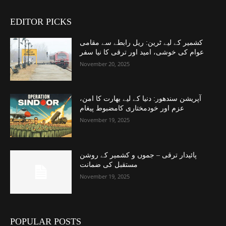
EDITOR PICKS
کشمیر کے لیے ٹرین: ریل رابطے سے مقامی
عوام کی خوشی، امید اور ترقی کا نیا سفر
November 20, 2025
آپریشن سندھور: دنیا کے لیے بھارت کا امن،
عزم اور خودمختاری کامضبوط پیغام
November 19, 2025
پائیدار ترقی – جموں و کشمیر کے روشن
مستقبل کی ضمانت
November 19, 2025
POPULAR POSTS