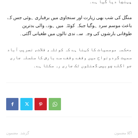
پہنچا دیا گیا ہے۔
منگل کی شب بھی زیارت اور سنجاوی میں برفباری ہوئی جس کے
باعث موسم سرد ہوگیا جبکہ کوئٹہ میں ہونے والی بدترین
طوفانی بارشوں کی وجہ سے ندی نالوں میں طغیانی آگئی۔
محکمہ موسمیات کا کہنا ہے کہ کوئٹہ، قلات، نصریب آباد
سمیت گردونواح میں وقفے وقفے سے بارش کا سلسلہ جاری
جو اگلے چوبیس گھنٹوں تک جاری رہ سکتا ہے۔
اگلا مضمون
گزشتہ مضمون