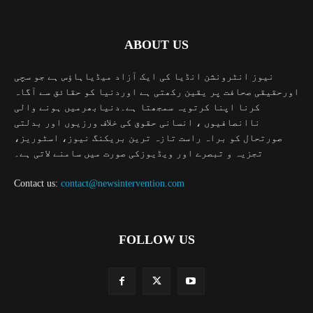
ABOUT US
نیوز انٹرونشن انڈیا کی ایک آزاد میڈیاہاؤس ہے جو سچی
اورحقیقی صحافت پر یقین رکھتی ہے اوردنیا کو حقائق سے آگاہ
کرنا اپنا کرتویہ سمجھتا ہے۔دنیابھرمیں ہونے والی
ناانصافیوں ، انسانی حقوق کی خلاف ورزیوں اور بدلتی
صورتحال کو براہ راست تازہ ترین بریکنگ نیوز، اسٹوریز،
تجزیہ و تبصرے اور ویڈیوزکی صورت میں سامنے لاتی ہے۔
Contact us:
contact@newsintervention.com
FOLLOW US