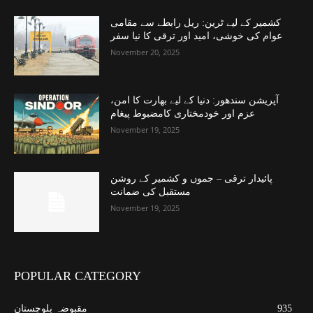
کشمیر کے لیے ٹرین: ریل رابطے سے مقامی
عوام کی خوشی، امید اور ترقی کا نیا سفر
November 20, 2025
آپریشن سندھور: دنیا کے لیے بھارت کا امن،
عزم اور خودمختاری کامضبوط پیغام
November 19, 2025
پائیدار ترقی – جموں و کشمیر کے روشن
مستقبل کی ضمانت
November 19, 2025
POPULAR CATEGORY
935
مقبوضہ بلوچستان