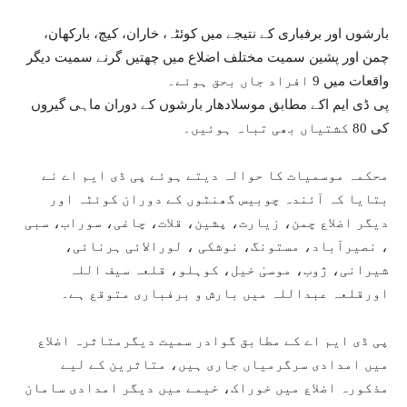
بارشوں اور برفباری کے نتیجے میں کوئٹہ، خاران، کیچ، بارکھان،
چمن اور پشین سمیت مختلف اضلاع میں چھتیں گرنے سمیت دیگر
واقعات میں 9 افراد جاں بحق ہوئے۔
پی ڈی ایم اکے مطابق موسلادھار بارشوں کے دوران ماہی گیروں
کی 80 کشتیاں بھی تباہ ہوئیں۔
محکمہ موسمیات کا حوالہ دیتے ہوئے پی ڈی ایم اے نے
بتایا کہ آئندہ چوبیس گھنٹوں کے دوران کوئٹہ اور
دیگر اضلاع چمن، زیارت، پشین، قلات، چاغی، سوراب، سبی
، نصیرآباد، مستونگ، نوشکی ، لورالائی ہرنائی،
شیرانی، ژوب، موسیٰ خیل، کوہلو، قلعہ سیف اللہ
اورقلعہ عبداللہ میں بارش و برفباری متوقع ہے۔
پی ڈی ایم اے کے مطابق گوادر سمیت دیگرمتاثرہ اضلاع
میں امدادی سرگرمیاں جاری ہیں، متاثرین کے لیے
مذکورہ اضلاع میں خوراک، خیمے میں دیگر امدادی سامان