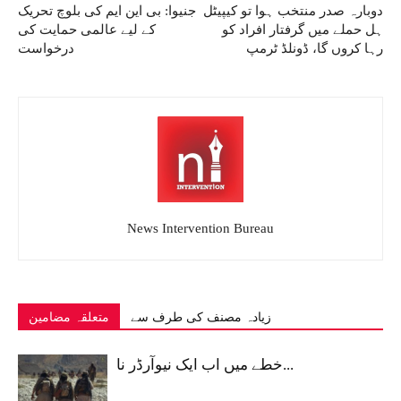
دوبارہ صدر منتخب ہوا تو کیپیٹل
جنیوا: بی این ایم کی بلوچ تحریک
ہل حملے میں گرفتار افراد کو
کے لیے عالمی حمایت کی
رہا کروں گا، ڈونلڈ ٹرمپ
درخواست
News Intervention Bureau
زیادہ مصنف کی طرف سے
متعلقہ مضامین
خطے میں اب ایک نیوآرڈر نا...