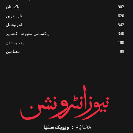
902
پاکستان
620
تازہ ترین
542
انٹرنیشنل
340
پاکستانی مقبوضہ کشمیر
180
ہندوستان
89
مضامین