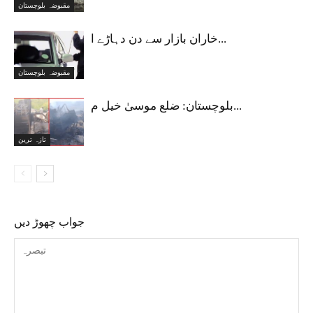
مقبوضہ بلوچستان
خاران بازار سے دن دہاڑے ا...
مقبوضہ بلوچستان
بلوچستان: ضلع موسیٰ خیل م...
تازہ ترین
جواب چھوڑ دیں