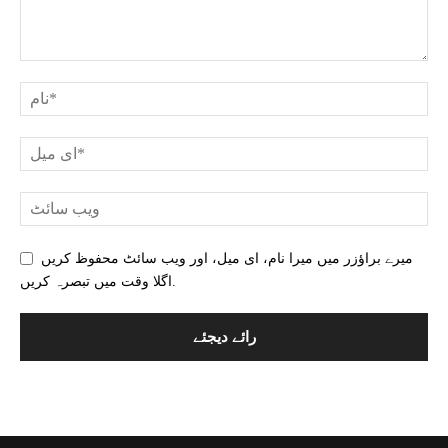
میرے براؤزر میں میرا نام، ای میل، اور ویب سائٹ محفوظ کریں
اگلا وقت میں تبصرہ کریں.