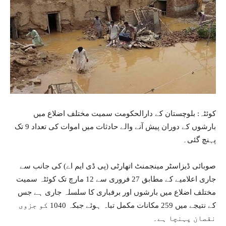
کوئٹہ: بلوچستان کے دارالحکومت سمیت مختلف اضلاع میں
بارشوں کے دوران پیش آنے والے حادثات میں اموات کی تعداد 9 تک
پہنچ گئی۔
صوبائی ڈیزاسٹر مینجمنٹ اتھارٹی (پی ڈی ایم اے) کی جانب سے
جاری اعلامیے کے مطابق 27 فروری سے 12 مارچ تک کوئٹہ سمیت
مختلف اضلاع میں بارشوں اور برفباری کا سلسلہ جاری ہے جس
کے نتیجے میں 259 مکانات مکمل تباہ ہوئے جبکہ 1040 کو جزوی
نقصان پہنچا ہے۔