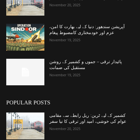
November 20, 2025
آپریشن سندھور: دنیا کے لیے بھارت کا امن،
عزم اور خودمختاری کامضبوط پیغام
November 19, 2025
پائیدار ترقی – جموں و کشمیر کے روشن
مستقبل کی ضمانت
November 19, 2025
POPULAR POSTS
کشمیر کے لیے ٹرین: ریل رابطے سے مقامی
عوام کی خوشی، امید اور ترقی کا نیا سفر
November 20, 2025