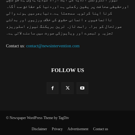
اورحقیقی صحافت پر یقین رکھتی ہے اوردنیا کو حقائق سے آگاہ
کرنا اپنا کرتویہ سمجھتا ہے۔دنیابھرمیں ہونے والی
ناانصافیوں ، انسانی حقوق کی خلاف ورزیوں اور بدلتی
صورتحال کو براہ راست تازہ ترین بریکنگ نیوز، اسٹوریز،
تجزیہ و تبصرے اور ویڈیوزکی صورت میں سامنے لاتی ہے۔
Contact us:
contact@newsintervention.com
FOLLOW US
© Newspaper WordPress Theme by TagDiv
Disclaimer
Privacy
Advertisement
Contact us