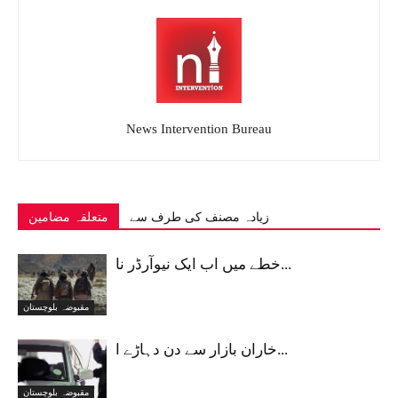
News Intervention Bureau
زیادہ مصنف کی طرف سے
متعلقہ مضامین
خطے میں اب ایک نیوآرڈر نا...
مقبوضہ بلوچستان
خاران بازار سے دن دہاڑے ا...
مقبوضہ بلوچستان