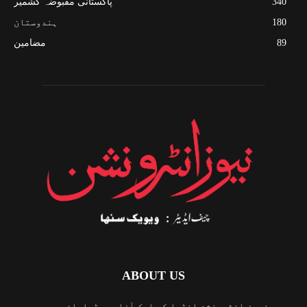
340
پاکستانی مقبوضہ کشمیر
180
ہندوستان
89
مضامین
ABOUT US
نیوز انٹرونشن انڈیا کی ایک آزاد میڈیاہاؤس ہے جو سچی