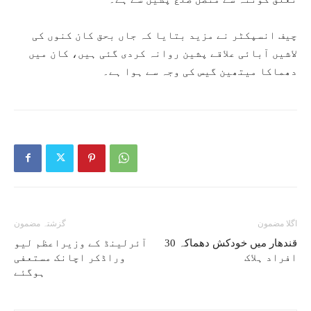
چیف انسپکٹر نے مزید بتایا کہ جاں بحق کان کنوں کی
لاشیں آبائی علاقے پشین روانہ کردی گئی ہیں، کان میں
دھماکا میتھین گیس کی وجہ سے ہوا ہے۔
اگلا مضمون
گزشتہ مضمون
قندھار میں خودکش دھماکہ 30
آئرلینڈ کے وزیراعظم لیو
افراد ہلاک
وراڈکر اچانک مستعفی
ہوگئے