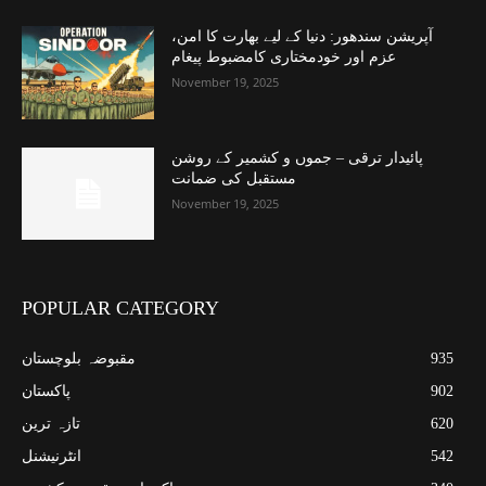
آپریشن سندھور: دنیا کے لیے بھارت کا امن،
عزم اور خودمختاری کامضبوط پیغام
November 19, 2025
پائیدار ترقی – جموں و کشمیر کے روشن
مستقبل کی ضمانت
November 19, 2025
POPULAR CATEGORY
935
مقبوضہ بلوچستان
902
پاکستان
620
تازہ ترین
542
انٹرنیشنل