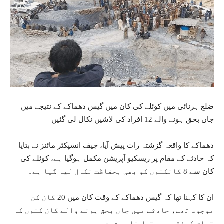
ضلع ہرنائی میں کوئلے کی کان میں گیس دھماکے کے نتیجے میں
جاں بحق ہونے والے 12 افراد کی لاشیں نکال لی گئیں
دھماکے کا واقعہ گزشتہ رات پیش آیا، چیف انسپکٹر مائنز نے بتایا
کہ حادثے کے مقام پر ریسکیو آپریشن مکمل ہوگیا ہے، کوئلے کی
کان سے 8 کانکنوں کو بھی بحفاظت نکال لیا گیا ہے۔
ان کا کہنا تھا کہ گیس دھماکے کے وقت کان میں 20 کان کن
موجود تھے، حادثے میں جاں بحق ہونے والے کان کنوں کا
تعلق کوئٹہ سے متصل ضلع پشین سے ہے۔