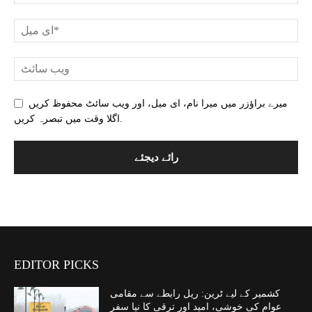
میرے براؤزر میں میرا نام، ای میل، اور ویب سائٹ محفوظ کریں
اگلا وقت میں تبصرہ کریں.
EDITOR PICKS
کشمیر کے لیے ٹرین: ریل رابطے سے مقامی
عوام کی خوشی، امید اور ترقی کا نیا سفر