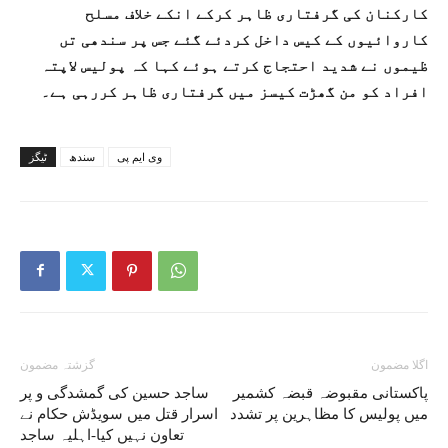
کارکنان کی گرفتاری ظاہر کرکے انکے خلاف مسلح
کاروائیوں کے کیس داخل کردئے گئے جس پر سندھی تں
ظیموں نے شدید احتجاج کرتے ہوئے کہا کہ پولیس لاپتہ
افراد کو من گھڑت کیسز میں گرفتاری ظاہر کررہی ہے۔
وی ایم پی
سندھ
ٹیگز
اگلا مضمون
گزشتہ مضمون
پاکستانی مقبوضہ قبضہ کشمیر
ساجد حسین کی گمشدگی و پر
میں پولیس کا مظاہرین پر تشدد
اسرار قتل میں سویڈش حکام نے
تعاون نہیں کیا-اہلیہ ساجد