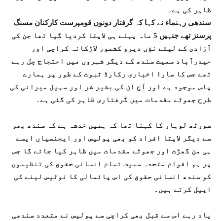
ظاہر کی ہے۔
سندھی رہنماء نے کہا کہ گرفتار دونوں قومپرست کارکنان مسنگ
پرسنز تھے جنہیں 5 ماہ پہلے ہی لاپتا کردیا گیا تھا جن کی
آزادی کے لیئے نؤں دیرو کشمور لاڑکانہ کراچی اور
حیدرآباد سمیت سندھ کے دیگر شہروں میں احتجاج چل رہے
تھے جس کا سارا اخباری رکارڈ ثبوت کے طور پر ہمارے
پاس موجود ہے اور آج ان کی بشیر شر اور سہیل میرانی کی
طرح جھوٹے مقدمات میں گرفتاری ظاہر کی گئی ہے۔
سورٹھ لوہار کا کہنا تھا کہ ہمیں خدشہ ہے کہ سندھ بھر
سے دیگر لاپتا افراد کو بھی پولیس اور ایجنسیاں ایسے
ہی من گھڑت اور جھوٹے مقدمات میں ظاہر کیا جائے گا جس
پر ہم اقوام متحدہ سمیت تمام انسانی حقوق کی تنظیموں
کو سندھ انسانی حقوق کی اس پائمالی کا نوٹیس لینے کی
اپیل کرتے ہیں۔
یاد رہے اس سے قبل بھی کراچی سے پولیس نے متعدد سندھی