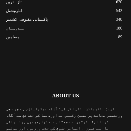
620
تازہ ترین
542
انٹرنیشنل
340
پاکستانی مقبوضہ کشمیر
180
ہندوستان
89
مضامین
ABOUT US
نیوز انٹرونشن انڈیا کی ایک آزاد میڈیاہاؤس ہے جو سچی
اورحقیقی صحافت پر یقین رکھتی ہے اوردنیا کو حقائق سے آگاہ
کرنا اپنا کرتویہ سمجھتا ہے۔دنیابھرمیں ہونے والی
ناانصافیوں ، انسانی حقوق کی خلاف ورزیوں اور بدلتی