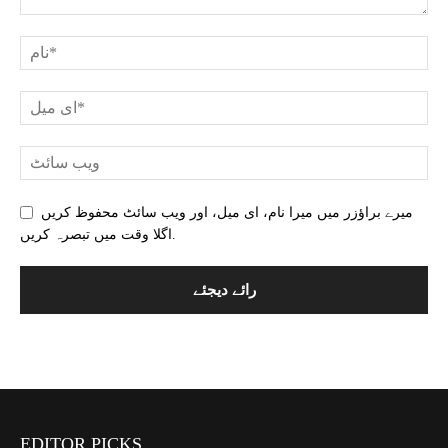
میرے براؤزر میں میرا نام، ای میل، اور ویب سائٹ محفوظ کریں
اگلا وقت میں تبصرہ کریں.
EDITOR PICKS