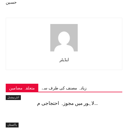
حسین
ایڈیٹر
زیادہ مصنف کی طرف سے
متعلقہ مضامین
انٹرنیشنل
لاہور میں مجوزہ احتجاجی م...
پاکستان