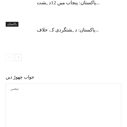
پاکستان: پنجاب میں 12دہشت...
پاکستان
پاکستان: دہشتگردی کے خلاف...
جواب چھوڑ دیں