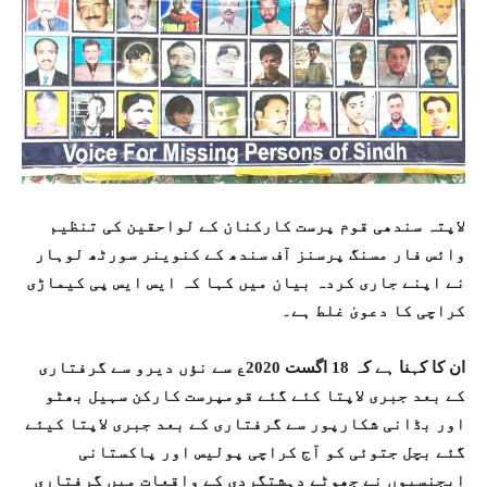
لاپتہ سندھی قوم پرست کارکنان کے لواحقین کی تنظیم
وائس فار مسنگ پرسنز آف سندھ کے کنوینر سورٹھ لوہار
نے اپنے جاری کردہ بیان میں کہا کہ ایس ایس پی کیماڑی
کراچی کا دعویٰ غلط ہے۔
ان کا کہنا ہے کہ 18 اگست 2020ع سے نؤں دیرو سے گرفتاری
کے بعد جبری لاپتا کئے گئے قومپرست کارکن سہیل بھٹو
اور بڈانی شکارپور سے گرفتاری کے بعد جبری لاپتا کیئے
گئے بچل جتوئی کو آج کراچی پولیس اور پاکستانی
ایجنسیوں نے جھوٹے دہشتگردی کے واقعات میں گرفتاری