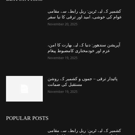
کشمیر کے لیے ٹرین: ریل رابطے سے مقامی
عوام کی خوشی، امید اور ترقی کا نیا سفر
November 20, 2025
آپریشن سندھور: دنیا کے لیے بھارت کا امن،
عزم اور خودمختاری کامضبوط پیغام
November 19, 2025
پائیدار ترقی – جموں و کشمیر کے روشن
مستقبل کی ضمانت
November 19, 2025
POPULAR POSTS
کشمیر کے لیے ٹرین: ریل رابطے سے مقامی