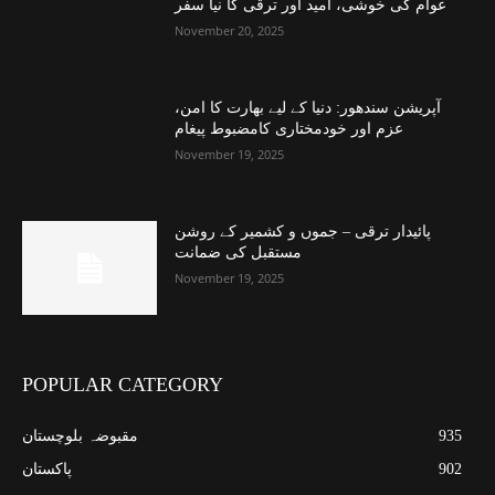
عوام کی خوشی، امید اور ترقی کا نیا سفر
November 20, 2025
آپریشن سندھور: دنیا کے لیے بھارت کا امن،
عزم اور خودمختاری کامضبوط پیغام
November 19, 2025
پائیدار ترقی – جموں و کشمیر کے روشن
مستقبل کی ضمانت
November 19, 2025
POPULAR CATEGORY
935
مقبوضہ بلوچستان
902
پاکستان