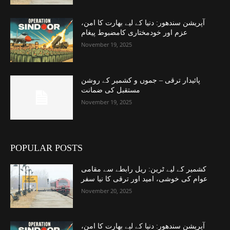
آپریشن سندھور: دنیا کے لیے بھارت کا امن،
عزم اور خودمختاری کامضبوط پیغام
November 19, 2025
پائیدار ترقی – جموں و کشمیر کے روشن
مستقبل کی ضمانت
November 19, 2025
POPULAR POSTS
کشمیر کے لیے ٹرین: ریل رابطے سے مقامی
عوام کی خوشی، امید اور ترقی کا نیا سفر
November 20, 2025
آپریشن سندھور: دنیا کے لیے بھارت کا امن،