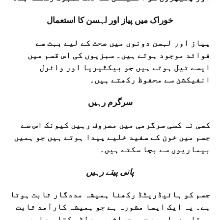
خوراک میں پیاز اور لہسن کا استعمال
پیاز اور لہسن دونوں میں صحت کے لیے بہت سے
فوائد موجود ہوتے ہیں۔ سبزیوں کی اس قسم میں
ایسے تیل ہوتے ہیں جو بیکٹیریا اور وائرل
انفیکشن سے محفوظ رکھتے ہیں۔
سرگرم رہیں
کسی نہ کسی سرگرمی میں مصروف رہیں کیونک اس سے
جسم میں خون کے سفید خلیے پیدا ہوتے ہیں جو ہمیں
بیماریوں سے بچا سکتے ہیں۔
پانی پیتے رہیں
جسم کو ہائیڈریٹڈ رکھنا ہمیشہ مددگار ثابت ہوتا
ہے۔ یہ ایک ایسا مشورہ ہے جو ہمیشہ کارآمد ثابت
ہوتا ہے۔ اس سے جسم جراثیم سے لڑ سکتا ہے اور