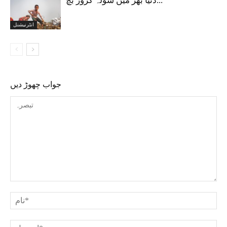
دنیا بھر میں سولہ کروڑ بچ...
انٹرنیشنل
جواب چھوڑ دیں