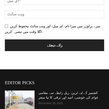
میرے براؤزر میں میرا نام، ای میل، اور ویب سائٹ محفوظ کریں
اگلا وقت میں تبصرہ کریں.
EDITOR PICKS
کشمیر کے لیے ٹرین: ریل رابطے سے مقامی
عوام کی خوشی، امید اور ترقی کا نیا سفر
November 20, 2025