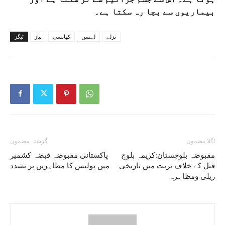
بیماریوں سے بچا رہ سکتا ہے۔
نزلے
لہسن
کھانسی
پیاز
ٹیگز
اگلا مضمون
گزشتہ مضمون
مقبوضہ بلوچستان:کریمہ بلوچ
پاکستانی مقبوضہ قبضہ کشمیر
قتل کے خلاف تربت میں تاریخی
میں پولیس کا مظاہرین پر تشدد
ریلی ومظاہرہ