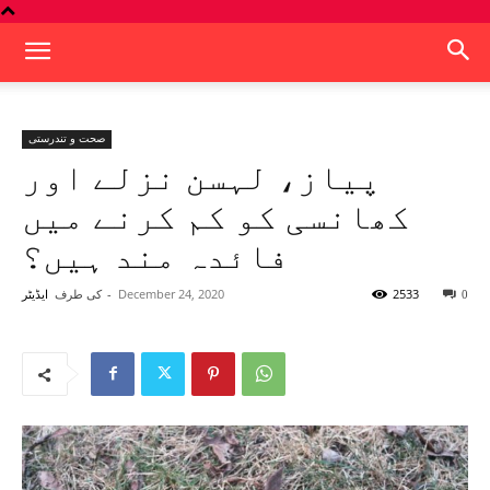
صحت و تندرستی
پیاز، لہسن نزلے اور
کھانسی کو کم کرنے میں
فائدہ مند ہیں؟
2533
December 24, 2020
-
کی طرف
0
ایڈیٹر