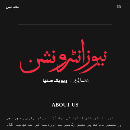
89
مضامین
ABOUT US
نیوز انٹرونشن انڈیا کی ایک آزاد میڈیاہاؤس ہے جو سچی
اورحقیقی صحافت پر یقین رکھتی ہے اوردنیا کو حقائق سے آگاہ