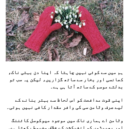
ہم میں سے کوئی نہیں چاہتا کہ اپنا دن بہتی ناک،
کھانسی اور بخار سے ساتھ گزاریں، لیکن یہ سب تو
بدلتے موسم کے ساتھ آتا ہی ہے۔
اپنی قوت مدافعت کو اس لحاظ سے بہتر بنانے کے
لیے صرف وٹامن سی کی وافر مقدار کافی نہیں ہوتی۔
وٹامن اے ہماری ناک میں موجود میوکوسل کائننگ
اور پھیپڑوں کو انفیکشن کے خلاف مضبوط رکھتا ہے۔