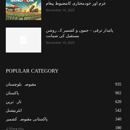
عزم اور خودمختاری کامضبوط پیغام
November 19, 2025
پائیدار ترقی – جموں و کشمیر کے روشن
مستقبل کی ضمانت
November 19, 2025
POPULAR CATEGORY
935
مقبوضہ بلوچستان
902
پاکستان
620
تازہ ترین
542
انٹرنیشنل
340
پاکستانی مقبوضہ کشمیر
180
ہندوستان