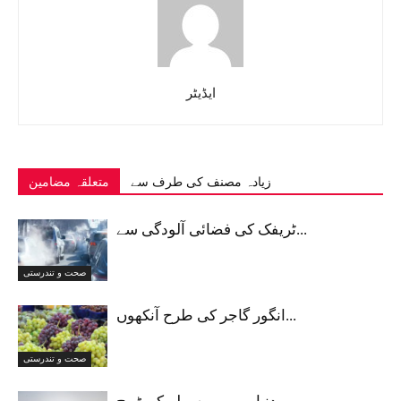
ایڈیٹر
زیادہ مصنف کی طرف سے
متعلقہ مضامین
ٹریفک کی فضائی آلودگی سے...
صحت و تندرستی
انگور گاجر کی طرح آنکھوں...
صحت و تندرستی