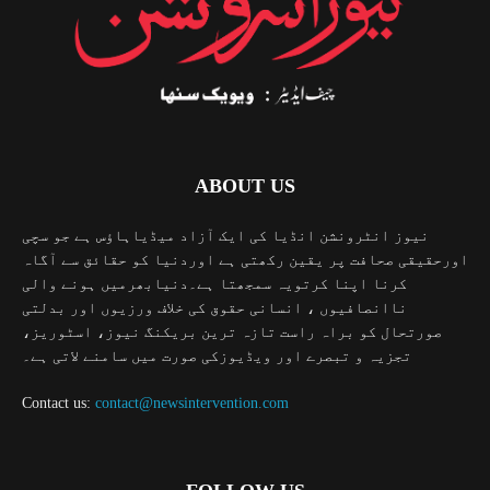
ABOUT US
نیوز انٹرونشن انڈیا کی ایک آزاد میڈیاہاؤس ہے جو سچی
اورحقیقی صحافت پر یقین رکھتی ہے اوردنیا کو حقائق سے آگاہ
کرنا اپنا کرتویہ سمجھتا ہے۔دنیابھرمیں ہونے والی
ناانصافیوں ، انسانی حقوق کی خلاف ورزیوں اور بدلتی
صورتحال کو براہ راست تازہ ترین بریکنگ نیوز، اسٹوریز،
تجزیہ و تبصرے اور ویڈیوزکی صورت میں سامنے لاتی ہے۔
Contact us:
contact@newsintervention.com