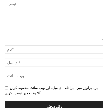
میرے براؤزر میں میرا نام، ای میل، اور ویب سائٹ محفوظ کریں
اگلا وقت میں تبصرہ کریں.