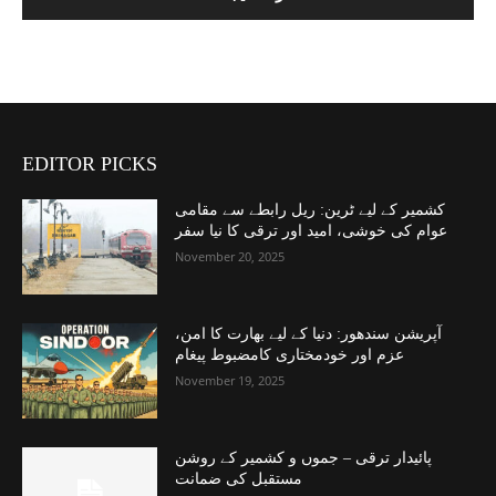
EDITOR PICKS
کشمیر کے لیے ٹرین: ریل رابطے سے مقامی
عوام کی خوشی، امید اور ترقی کا نیا سفر
November 20, 2025
آپریشن سندھور: دنیا کے لیے بھارت کا امن،
عزم اور خودمختاری کامضبوط پیغام
November 19, 2025
پائیدار ترقی – جموں و کشمیر کے روشن
مستقبل کی ضمانت