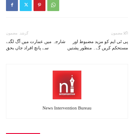
اگلا مضمون
گزشتہ مضمون
پی ٹی ایم کو مزید مضبوط اور
شارجہ میں عمارت میں آگ لگنے
مستحکم کریں گے۔ منظور پشتیں
سے پانچ افراد جاں بحق
News Intervention Bureau