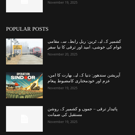
November 19, 2025
POPULAR POSTS
کشمیر کے لیے ٹرین: ریل رابطے سے مقامی
عوام کی خوشی، امید اور ترقی کا نیا سفر
November 20, 2025
آپریشن سندھور: دنیا کے لیے بھارت کا امن،
عزم اور خودمختاری کامضبوط پیغام
November 19, 2025
پائیدار ترقی – جموں و کشمیر کے روشن
مستقبل کی ضمانت
November 19, 2025