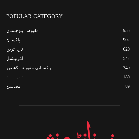
POPULAR CATEGORY
935
مقبوضہ بلوچستان
902
پاکستان
620
تازہ ترین
542
انٹرنیشنل
340
پاکستانی مقبوضہ کشمیر
180
ہندوستان
89
مضامین