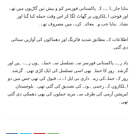
بتایا جارہا ہے کہ پاکستانی فورسز کم و بیش تین گاڑیوں میں تھے
اور فوجی اہلکاروں پر گھاٹ لگا کر اس وقت حمله کیا گیا اور
نشانہ بنایا جب وہ معائنہ کرنے میں مصروف تھے۔
اطلاعات کے مطابق شدید فائرنگ اور دھماکوں کی آوازیں سنائی
دی گئی۔
یاد رہے پاکستانی فورسز سے تسلسل سے حملے ہوں رہے ہیں اور
گزشتہ روز کا حملہ بھی اسی تسلسل کی ایک کڑی تھی۔ گزشتہ
روز کے حملےکی زمہ داری بی ایل اے نے قبول کی تھی جس میں دو
اہلکاروں کے زخمی ہونے کی تصدیق کی گئی تھی۔ بلوچستان
لبریشن آرمی کی طرف سے مزید حملوں کی بھی دھمکی دی گئی
تھی۔