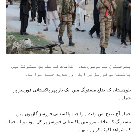
بلوچستان سے موصول شدہ اطلاعات کے مطابق مستونگ میں
پاکستانی فورسز پر ایک اور شدید حمله ہوا ہے۔
بلوچستان کے ضلع مستونگ میں ایک بار پھر پاکستانی فورسز پر
حملہ۔
حملہ آج صبح اس وقت ہوا جب پاکستانی فورسز گاڑیوں میں
مستونگ کے علاقے مرو میں پاکستانی فورسز پر کل ہونے والے حملے
کے شواھد اکھٹے کر رہے تھے۔