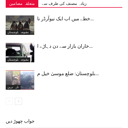
زیادہ مصنف کی طرف سے
متعلقہ مضامین
خطے میں اب ایک نیوآرڈر نا...
مقبوضہ بلوچستان
خاران بازار سے دن دہاڑے ا...
مقبوضہ بلوچستان
بلوچستان: ضلع موسیٰ خیل م...
تازہ ترین
جواب چھوڑ دیں