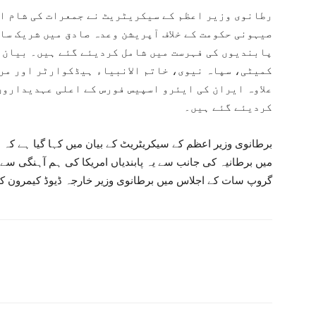
رطانوی وزیر اعظم کے سیکریٹریٹ نے جمعرات کی شام ای
صیہونی حکومت کے خلاف آپریشن وعدہ صادق میں شریک سا
پابندیوں کی فہرست میں شامل کردیئے گئے ہیں۔ بیان 
کمیٹی، سپاہ نیوی، خاتم الانبیاء ہیڈکوارٹر اور مر
علاوہ ایران کی ایئرو اسپیس فورس کے اعلی عہدیداروں
کردیئے گئے ہیں۔
برطانوی وزیر اعظم کے سیکریٹریٹ کے بیان میں کہا گیا ہے کہ 
میں برطانیہ کی جانب سے یہ پابندیاں امریکا کی ہم آہنگی سے ل
گروپ سات کے اجلاس میں برطانوی وزیر خارجہ ڈیوڈ کیمرون کی