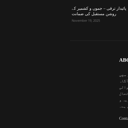
پائیدار ترقی – جموں و کشمیر کے
روشن مستقبل کی ضمانت
November 19, 2025
AB
 سچی
آگاہ
والی
تحال
یہ و
 ہے۔
Conta