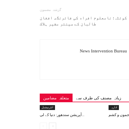
گزشتہ مضمون
کوئٹہ: نامعلوم افراد کی فائرنگ، افغان
طالبان کے سینئر مشیر ہلاک
News Intervention Bureau
زیادہ مصنف کی طرف سے
متعلقہ مضامین
اداریہ
انٹرنیشنل
آپریشن سندھور: دنیا کے لی...