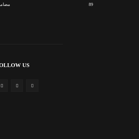
89
مضامی
OLLOW US