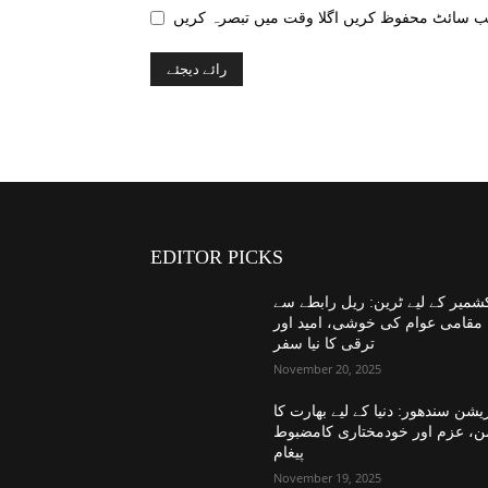
EDITOR PICKS
شمیر کے لیے ٹرین: ریل رابطے سے
مقامی عوام کی خوشی، امید اور
ترقی کا نیا سفر
November 20, 2025
یشن سندھور: دنیا کے لیے بھارت کا
ن، عزم اور خودمختاری کامضبوط
پیغام
November 19, 2025