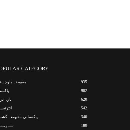
OPULAR CATEGORY
935
مقبوضہ بلوچست
902
پاکست
620
تازہ تر
542
انٹرنیش
340
پاکستانی مقبوضہ کشم
180
ہندوستا