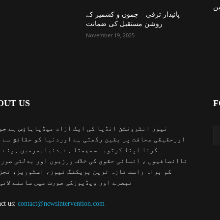
ن
پائیدار ترقی – جموں و کشمیر کے
روشن مستقبل کی ضمانت
November 19, 2025
OUT US
F
نیوز انٹرونشن انڈیا کی ایک آزاد میڈیاہاؤس ہے جو
اورحقیقی صحافت پر یقین رکھتی ہے اوردنیا کو حقائق سے 
کرنا اپنا کرتویہ سمجھتا ہے۔دنیابھرمیں ہونے 
ناانصافیوں ، انسانی حقوق کی خلاف ورزیوں اور بدلتی صور
کو براہ راست تازہ ترین بریکنگ نیوز، اسٹوریز، تجز
تبصرے اور ویڈیوزکی صورت میں سامنے لاتی
ct us:
contact@newsintervention.com