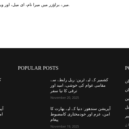
میرے براؤزر میں میرا نام، ای میل، اور ویب سائٹ محفوظ کریں اگلا وقت میں تبصرہ کریں.
POPULAR POSTS
P
کشمیر کے لیے ٹرین: ریل رابطے سے
ک
ان
مقامی عوام کی خوشی، امید اور
ان
ترقی کا نیا سفر
November 20, 2025
ین
نل
آپریشن سندھور: دنیا کے لیے بھارت کا
آپر
امن، عزم اور خودمختاری کامضبوط
ام
یر
پیغام
ن
November 19, 2025