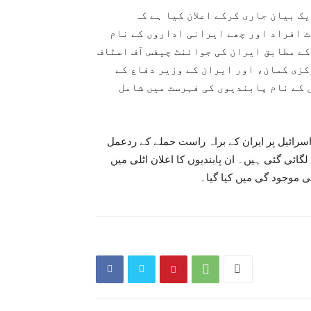
ک بیان جاری کرکے اعلان کیا ہے کہ
ت افراد اور چھے ایرانی اداروں کے نام
کے مطابق ایران کی جوائنٹ چیفس آف اسٹاف
کزی کمان، اور ایران کے وزیر دفاع کے
 کے نام پابندیوں کی فہرست میں شامل
اسرائيل پر ایران کے براہ راست حملے کے ردعمل
گائی گئی ہیں۔ ان پابندیوں کا اعلان اٹلی میں
 موجود گی میں کیا گیا۔