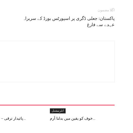
اگلا مضمون
پاکستان: جعلی ڈگری پر اسپورٹس بورڈ کے سربراہ
عہدے سے فارغ
انٹرنیشنل
خوف کو یقین میں بدلنا:آرم...
پائیدار ترقی – جموں و کشم...