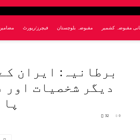
انی مقبوضہ کشمیر
مقبوضہ بلوچستان
فیچرز/رپورٹ
مضامین
برطانیہ: ایران کے
دیگر شخصیات اور ف
پاب
32
0