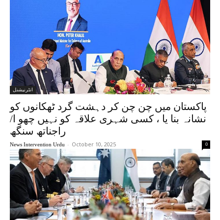
انٹرنیشنل
پاکستان میں چن چن کر دہشت گرد ٹھکانوں کو
نشانہ بنا یا ، کسی شہری علاقہ کو نہیں چھو ا/
راجناتھ سنگھ
-
October 10, 2025
News Intervention Urdu
0