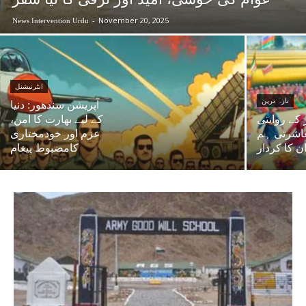
-
November 20, 2025
News Intervention Urdu
انٹرنیشنل
تازہ ترین
آپریشن سندھور: دنیا
کے روایتی
کے لیے بھارت کا امن،
عاشرتی ہم
عزم اور خودمختاری
ن کا کردار
کامضبوط پیغام