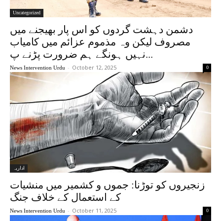
Uncategorized
دشمن دہشت گردوں کو اس پار بھیجنے میں
مصروف لیکن وہ مذموم عزائم میں کامیاب
نہیں ہونگے ہم ضرورت پڑنے پ...
-
October 12, 2025
News Intervention Urdu
0
اداریہ
زنجیروں کو توڑنا: جموں و کشمیر میں منشیات
کے استعمال کے خلاف جنگ
-
October 11, 2025
News Intervention Urdu
0