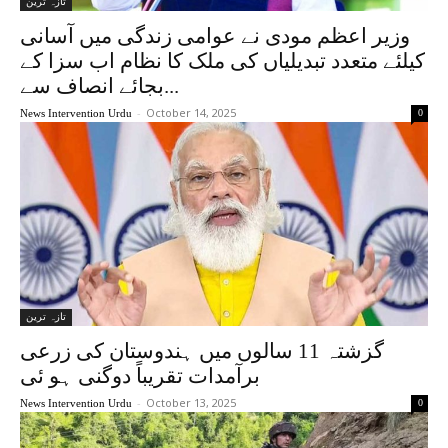
تازہ ترین
وزیر اعظم مودی نے عوامی زندگی میں آسانی
کیلئے متعدد تبدیلیاں کی ملک کا نظام اب سزا کے
بجائے انصاف سے...
-
October 14, 2025
News Intervention Urdu
0
تازہ ترین
گزشتہ 11 سالوں میں ہندوستان کی زرعی
برآمدات تقریباً دوگنی ہو ئی
-
October 13, 2025
News Intervention Urdu
0