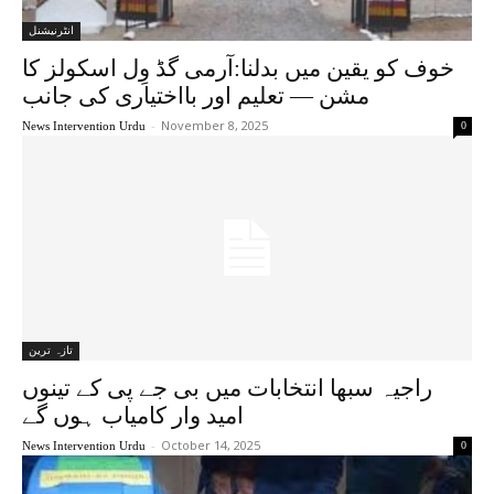
انٹرنیشنل
خوف کو یقین میں بدلنا:آرمی گڈ وِل اسکولز کا
مشن — تعلیم اور بااختیاری کی جانب
-
November 8, 2025
News Intervention Urdu
0
تازہ ترین
راجیہ سبھا انتخابات میں بی جے پی کے تینوں
امید وار کامیاب ہوں گے
-
October 14, 2025
News Intervention Urdu
0