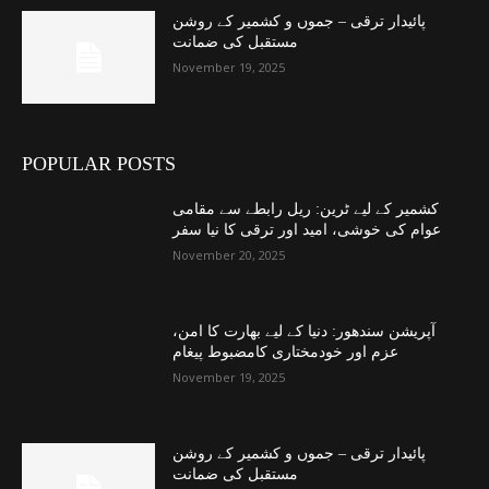
پائیدار ترقی – جموں و کشمیر کے روشن
مستقبل کی ضمانت
November 19, 2025
POPULAR POSTS
کشمیر کے لیے ٹرین: ریل رابطے سے مقامی
عوام کی خوشی، امید اور ترقی کا نیا سفر
November 20, 2025
آپریشن سندھور: دنیا کے لیے بھارت کا امن،
عزم اور خودمختاری کامضبوط پیغام
November 19, 2025
پائیدار ترقی – جموں و کشمیر کے روشن
مستقبل کی ضمانت