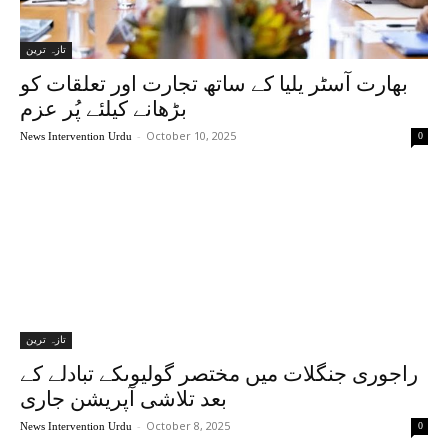
تازہ ترین
بھارت آسٹر یلیا کے ساتھ تجارت اور تعلقات کو
بڑھانے کیلئے پُر عزم
-
October 10, 2025
News Intervention Urdu
0
تازہ ترین
راجوری جنگلات میں مختصر گولیوںکے تبادلے کے
بعد تلاشی آپریشن جاری
-
October 8, 2025
News Intervention Urdu
0