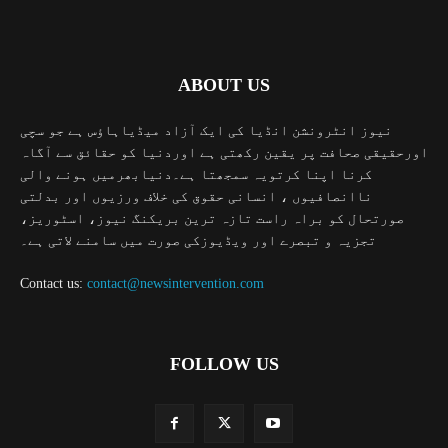
ABOUT US
نیوز انٹرونشن انڈیا کی ایک آزاد میڈیاہاؤس ہے جو سچی
اورحقیقی صحافت پر یقین رکھتی ہے اوردنیا کو حقائق سے آگاہ
کرنا اپنا کرتویہ سمجھتا ہے۔دنیابھرمیں ہونے والی
ناانصافیوں ، انسانی حقوق کی خلاف ورزیوں اور بدلتی
صورتحال کو براہ راست تازہ ترین بریکنگ نیوز، اسٹوریز،
تجزیہ و تبصرے اور ویڈیوزکی صورت میں سامنے لاتی ہے۔
Contact us:
contact@newsintervention.com
FOLLOW US