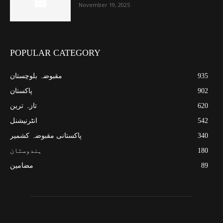
November 19, 2025
POPULAR CATEGORY
935
مقبوضہ بلوچستان
902
پاکستان
620
تازہ ترین
542
انٹرنیشنل
340
پاکستانی مقبوضہ کشمیر
180
ہندوستان
89
مضامین