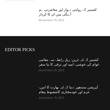
کشمیر کے روایتی تہوار اور معاشرتی ہم
آہنگی میں ان کا کردار
November 19, 2025
EDITOR PICKS
کشمیر کے لیے ٹرین: ریل رابطے سے مقامی
عوام کی خوشی، امید اور ترقی کا نیا سفر
November 20, 2025
آپریشن سندھور: دنیا کے لیے بھارت کا امن،
عزم اور خودمختاری کامضبوط پیغام
November 19, 2025