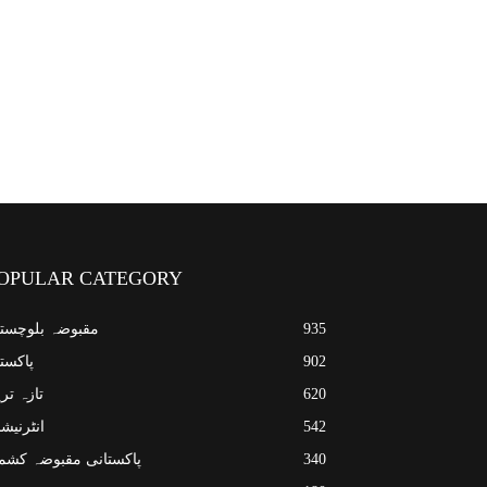
OPULAR CATEGORY
935
مقبوضہ بلوچست
902
پاکست
620
تازہ تر
542
انٹرنیش
340
پاکستانی مقبوضہ کشم