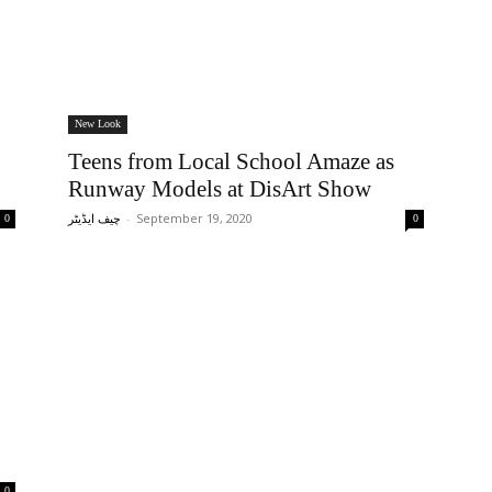
New Look
Teens from Local School Amaze as
Runway Models at DisArt Show
-
September 19, 2020
0
چیف ایڈیٹر
0
0