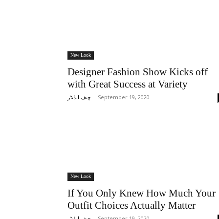
New Look
Designer Fashion Show Kicks off
with Great Success at Variety
-
September 19, 2020
چیف ایڈیٹر
New Look
If You Only Knew How Much Your
Outfit Choices Actually Matter
-
September 19, 2020
چیف ایڈیٹر