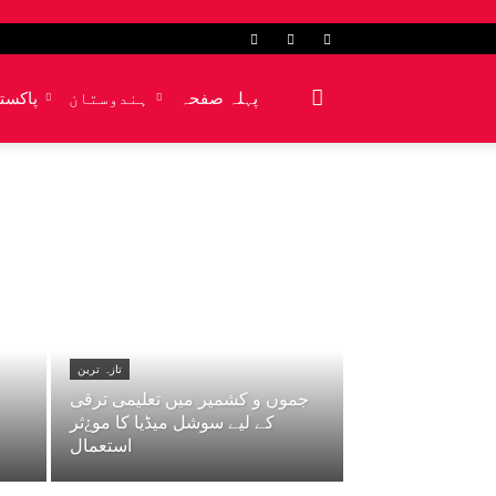
پہلہ صفحہ
ہندوستان
پاکست
تازہ ترین
جموں و کشمیر میں تعلیمی ترقی
کے لیے سوشل میڈیا کا مو¿ثر
استعمال