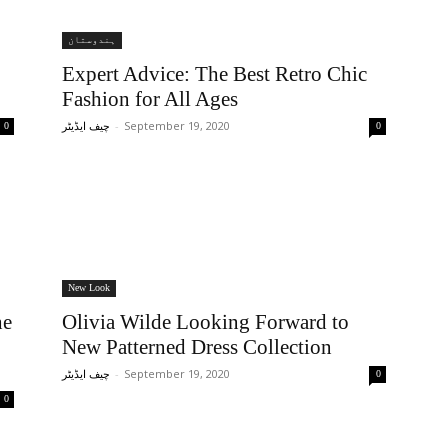
ہندوستان
Expert Advice: The Best Retro Chic
Fashion for All Ages
-
September 19, 2020
0
چیف ایڈیٹر
0
New Look
he
Olivia Wilde Looking Forward to
New Patterned Dress Collection
-
September 19, 2020
0
چیف ایڈیٹر
0