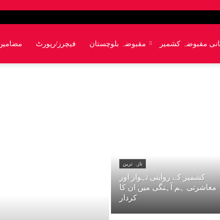
انی مقبوضہ کشمیر
مقبوضہ بلوچستان
فیچرز/رپورٹ
مضامین
تازہ ترین
کشمیر کے روایتی تہوار اور
معاشرتی ہم آہنگی میں ان کا
کردار