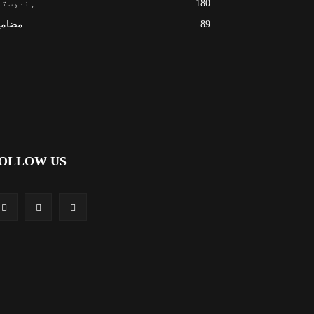
180
ہندوستا
89
مضامی
OLLOW US