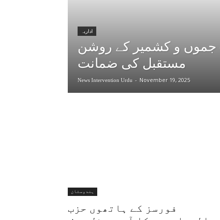
اداریہ
– جموں و کشمیر کے روشن
مستقبل کی ضمانت
-
November 19, 2025
News Intervention Urdu
ہندوستان
فورسز کے ہاتھوں حزب