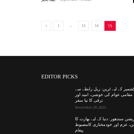
...
15
1
13
14
EDITOR PICKS
شمیر کے لیے ٹرین: ریل رابطے سے
مقامی عوام کی خوشی، امید اور
ترقی کا نیا سفر
November 20, 2025
یشن سندھور: دنیا کے لیے بھارت کا
ن، عزم اور خودمختاری کامضبوط
پیغام