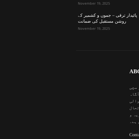
November 19, 2025
پائیدار ترقی – جموں و کشمیر کے
روشن مستقبل کی ضمانت
November 19, 2025
AB
 سچی
آگاہ
والی
تحال
یہ و
 ہے۔
Conta