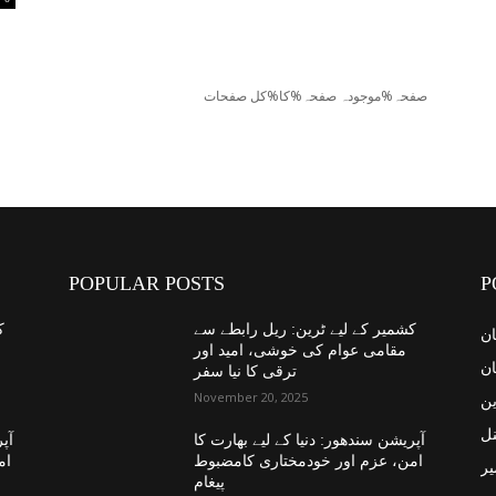
صفحہ%موجودہ صفحہ%کا%کل صفحات
POPULAR POSTS
P
کشمیر کے لیے ٹرین: ریل رابطے سے
ک
ان
مقامی عوام کی خوشی، امید اور
ان
ترقی کا نیا سفر
November 20, 2025
ین
نل
آپریشن سندھور: دنیا کے لیے بھارت کا
آپر
امن، عزم اور خودمختاری کامضبوط
ام
یر
پیغام