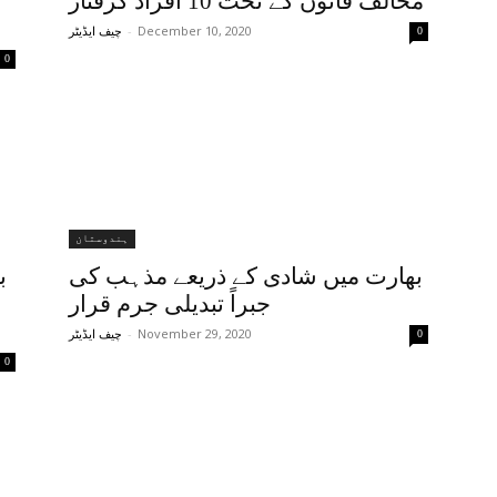
مخالف قانون کے تحت 10 افراد گرفتار
-
December 10, 2020
0
چیف ایڈیٹر
0
ہندوستان
بھارت میں شادی کے ذریعے مذہب کی
ب
جبراً تبدیلی جرم قرار
-
November 29, 2020
0
چیف ایڈیٹر
0