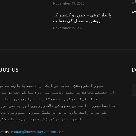
ن
November 19, 2025
ن
پائیدار ترقی – جموں و کشمیر کے
روشن مستقبل کی ضمانت
November 19, 2025
OUT US
F
نیوز انٹرونشن انڈیا کی ایک آزاد میڈیاہاؤس ہے جو
اورحقیقی صحافت پر یقین رکھتی ہے اوردنیا کو حقائق سے 
کرنا اپنا کرتویہ سمجھتا ہے۔دنیابھرمیں ہونے 
ناانصافیوں ، انسانی حقوق کی خلاف ورزیوں اور بدلتی صور
کو براہ راست تازہ ترین بریکنگ نیوز، اسٹوریز، تجز
تبصرے اور ویڈیوزکی صورت میں سامنے لاتی
ct us:
contact@newsintervention.com