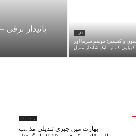
پائیدار ترقی 
اداریہ
وں و کشمیر: موسمِ سرما اور
کھیلوں کے لیے ایک شاندار منزل
ہندوستان
بھارت میں جبری تبدیلی مذہب